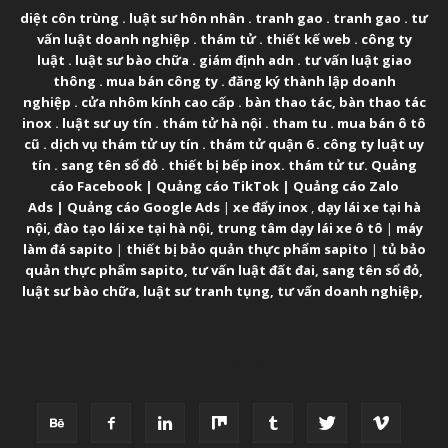
diệt côn trùng
.
luật sư hôn nhân
.
tranh gao
.
tranh gao
.
tư
vấn luật doanh nghiệp
.
thám tử
.
thiết kế web
.
công ty
luật
.
luật sư bào chữa
.
giám định adn
.
tư vấn luật giao
thông
.
mua bán công ty
.
đăng ký thành lập doanh
nghiệp
.
cửa nhôm kính cao cấp
.
bàn thao tác
,
bàn thao tác
inox
.
luật sư uy tín
.
thám tử hà nội
.
tham tu
.
mua bán ô tô
cũ
.
dịch vụ thám tử uy tín
.
thám tử quận 6
.
công ty luật uy
tín
.
sang tên sổ đỏ
.
thiết bị bếp inox
.
thám tử tư
.
Quảng
cáo Facebook
|
Quảng cáo TikTok
|
Quảng cáo Zalo
Ads
|
Quảng cáo Google Ads
|
xe đẩy inox
,
dạy lái xe tại hà
nội
,
đào tạo lái xe tại hà nội
,
trung tâm dạy lái xe ô tô
|
máy
làm đá sapito
|
thiết bị bảo quản thực phẩm sapito
|
tủ bảo
quản thực phẩm sapito
,
tư vấn luật đất đai
,
sang tên sổ đỏ
,
luật sư bào chữa
,
luật sư tranh tụng
,
tư vấn doanh nghiệp
,
FOLLOW US