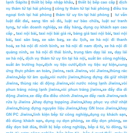
lạnh Sápito
|
thiết bị bếp nhập khẩu
, |
thiết bị bếp cao cấp
|
dịch
vụ thám tử tại hải phòng
|
công ty thám tử tại hải phòng
|
điều tra
ngoại tình tại hải phòng
|
thám tử uy tín tại hải phòng
|
tư vấn
luật đất đai
,
sang tên sổ đỏ
,
luật sư bào chữa
,
luật sư tranh
tụng
,
tư vấn doanh nghiệp
,
xe đẩy hàng
,
dụng cụ khách sạn cao
cấp
,
taxi nội bài
,
taxi nội bài giá rẻ
,
bảng giá taxi nội bài
,
taxi nội
bài
,
taxi sân bay
,
xe sân bay
,
xe du lịch
,
xe hà nội đi thanh
hoá
,
xe hà nội đi ninh bình
,
xe hà nội đi nam định
,
xe hà nội đi
quảng ninh
,
xe hà nội đi thái bình
,
trung tâm dạy lái xe
,
dạy lái
xe hà nội
,
dịch vụ thám tử uy tín tại hà nội
,
suất ăn công nghiệp
,
suất ăn trường học
,
dịch vụ tiệc cưới
,
dịch vụ tiệc sự kiện
,
cung
ứng thực phẩm an toàn
,
jiwins
,
rack Jiwins
,
vòi Jiwins
,
thùng rác
Jiwins
,
bếp từ âm quầy
,
vòi nước jiwins
,
thùng đựng đá giữ nhiệt
Jiwins
,
thùng rác di động Jiwins
,
vòi nước nóng lạnh Jiwins
,
vòi
phun tráng nóng lạnh jiwins
,
vòi phun tráng jiwins
,
xe đẩy đĩa di
động Jiwins,
xe đẩy đĩa điều chỉnh Jiwins
,
xe đẩy rack Jiwins
,
rack
rửa ly Jiwins
,
khay đựng topping Jiwins
,
khay phục vụ chữ nhật
Jiwins
,
thùng đựng nguyên liệu Jiwins
,
khay GN Inox Jiwins
,
khay
GN PC Jiwins
,
linh kiện bếp từ công nghiệp
,
dụng cụ khách sạn
,
đồ dùng khách sạn
,
dụng cụ dọn phòng
,
xe đẩy dọn phòng
,
xe
đẩy dọn bát đũa
,
thiết bị bếp công nghiệp
,
bếp á từ
,
tủ đông
,
tủ
mát
,
tủ cơm công nghiệp
,
bếp hầm từ
,
bếp á quạt thổi
,
máy là