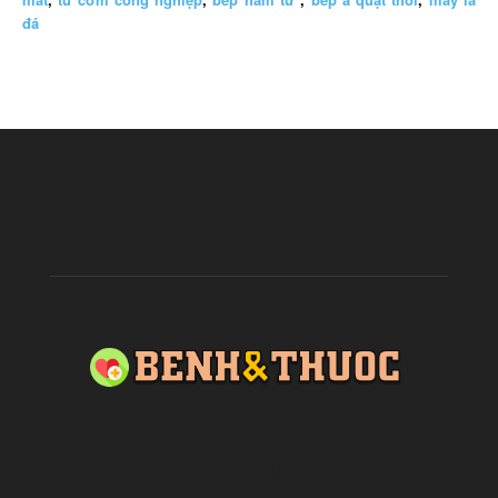
đá
ABOUT US