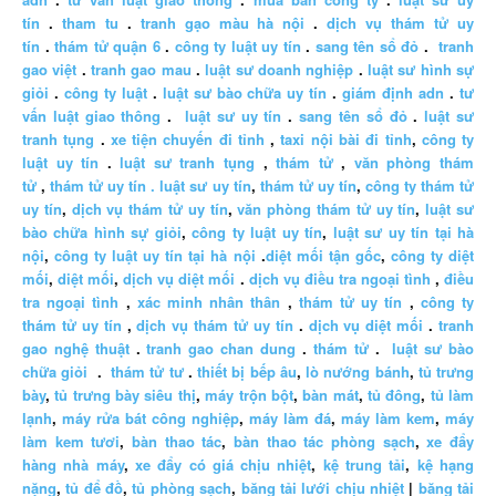
tín
.
tham tu
.
tranh gạo màu hà nội
.
dịch vụ thám tử uy
tín
.
thám tử quận 6
.
công ty luật uy tín
.
sang tên sổ đỏ
.
tranh
gao việt
.
tranh gao mau
.
luật sư doanh nghiệp
.
luật sư hình sự
giỏi
.
công ty luật
.
luật sư bào chữa uy tín
.
giám định adn
.
tư
vấn luật giao thông
.
luật sư uy tín
.
sang tên sổ đỏ
.
luật sư
tranh tụng
.
xe tiện chuyến đi tỉnh
,
taxi nội bài đi tỉnh
,
công ty
luật uy tín
.
luật sư tranh tụng
,
thám tử
,
văn phòng thám
tử
,
thám tử uy tín .
luật sư uy tín
,
thám tử uy tín
,
công ty thám tử
uy tín
,
dịch vụ thám tử uy tín
,
văn phòng thám tử uy tín
,
luật sư
bào chữa hình sự giỏi
,
công ty luật uy tín
,
luật sư uy tín tại hà
nội
,
công ty luật uy tín tại hà nội
.
diệt mối tận gốc
,
công ty diệt
mối
,
diệt mối
,
dịch vụ diệt mối
.
dịch vụ điều tra ngoại tình
,
điều
tra ngoại tình
,
xác minh nhân thân
,
thám tử uy tín
,
công ty
thám tử uy tín
,
dịch vụ thám tử uy tín
.
dịch vụ diệt mối
.
tranh
gao nghệ thuật
.
tranh gao chan dung
.
thám tử
.
luật sư bào
chữa giỏi
.
thám tử tư
.
thiết bị bếp âu
,
lò nướng bánh
,
tủ trưng
bày
,
tủ trưng bày siêu thị
,
máy trộn bột
,
bàn mát
,
tủ đông
,
tủ làm
lạnh
,
máy rửa bát công nghiệp
,
máy làm đá
,
máy làm kem
,
máy
làm kem tươi
,
bàn thao tác
,
bàn thao tác phòng sạch
,
xe đẩy
hàng nhà máy
,
xe đẩy có giá chịu nhiệt
,
kệ trung tải
,
kệ hạng
nặng
,
tủ để đồ
,
tủ phòng sạch
,
băng tải lưới chịu nhiệt
|
băng tải