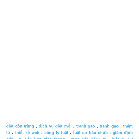
diệt côn trùng
.
dịch vụ diệt mối
.
tranh gao
.
tranh gao
.
thám
tử
.
thiết kế web
.
công ty luật
.
luật sư bào chữa
.
giám định
adn
.
tư vấn luật giao thông
.
mua bán công ty
.
luật sư uy