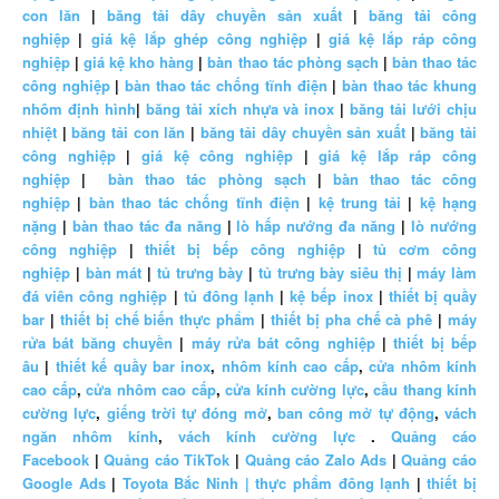
con lăn
|
băng tải dây chuyền sản xuất
|
băng tải công
nghiệp
|
giá kệ lắp ghép công nghiệp
|
giá kệ lắp ráp công
nghiệp
|
giá kệ kho hàng
|
bàn thao tác phòng sạch
|
bàn thao tác
công nghiệp
|
bàn thao tác chống tĩnh điện
|
bàn thao tác khung
nhôm định hình
|
băng tải xích nhựa và inox
|
băng tải lưới chịu
nhiệt
|
băng tải con lăn
|
băng tải dây chuyền sản xuất
|
băng tải
công nghiệp
|
giá kệ công nghiệp
|
giá kệ lắp ráp công
nghiệp
|
bàn thao tác phòng sạch
|
bàn thao tác công
nghiệp
|
bàn thao tác chống tĩnh điện
|
kệ trung tải
|
kệ hạng
nặng
|
bàn thao tác đa năng
|
lò hấp nướng đa năng
|
lò nướng
công nghiệp
|
thiết bị bếp công nghiệp
|
tủ cơm công
nghiệp
|
bàn mát
|
tủ trưng bày
|
tủ trưng bày siêu thị
|
máy làm
đá viên công nghiệp
|
tủ đông lạnh
|
kệ bếp inox
|
thiết bị quầy
bar
|
thiết bị chế biến thực phẩm
|
thiết bị pha chế cà phê
|
máy
rửa bát băng chuyền
|
máy rửa bát công nghiệp
|
thiết bị bếp
âu
|
thiết kế quầy bar inox
,
nhôm kính cao cấp
,
cửa nhôm kính
cao cấp
,
cửa nhôm cao cấp
,
cửa kính cường lực
,
cầu thang kính
cường lực
,
giếng trời tự đóng mở
,
ban công mở tự động
,
vách
ngăn nhôm kính
,
vách kính cường lực
.
Quảng cáo
Facebook
|
Quảng cáo TikTok
|
Quảng cáo Zalo Ads
|
Quảng cáo
Google Ads
|
Toyota Bắc Ninh |
thực phẩm đông lạnh
|
thiết bị