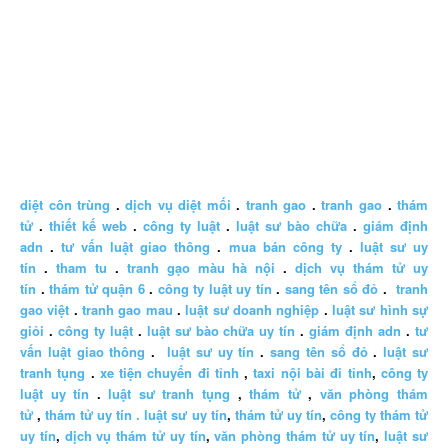
diệt côn trùng
.
dịch vụ diệt mối
.
tranh gao
.
tranh gao
.
thám
tử
.
thiết kế web
.
công ty luật
.
luật sư bào chữa
.
giám định
adn
.
tư vấn luật giao thông
.
mua bán công ty
.
luật sư uy
tín
.
tham tu
.
tranh gạo màu hà nội
.
dịch vụ thám tử uy
tín
.
thám tử quận 6
.
công ty luật uy tín
.
sang tên sổ đỏ
.
tranh
gao việt
.
tranh gao mau
.
luật sư doanh nghiệp
.
luật sư hình sự
giỏi
.
công ty luật
.
luật sư bào chữa uy tín
.
giám định adn
.
tư
vấn luật giao thông
.
luật sư uy tín
.
sang tên sổ đỏ
.
luật sư
tranh tụng
.
xe tiện chuyến đi tỉnh
,
taxi nội bài đi tỉnh
,
công ty
luật uy tín
.
luật sư tranh tụng
,
thám tử
,
văn phòng thám
tử
,
thám tử uy tín .
luật sư uy tín
,
thám tử uy tín
,
công ty thám tử
uy tín
,
dịch vụ thám tử uy tín
,
văn phòng thám tử uy tín
,
luật sư