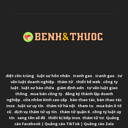
ABOUT US
diệt côn trùng
.
luật sư hôn nhân
.
tranh gao
.
tranh gao
.
tư
vấn luật doanh nghiệp
.
thám tử
.
thiết kế web
.
công ty
luật
.
luật sư bào chữa
.
giám định adn
.
tư vấn luật giao
thông
.
mua bán công ty
.
đăng ký thành lập doanh
nghiệp
.
cửa nhôm kính cao cấp
.
bàn thao tác
,
bàn thao tác
inox
.
luật sư uy tín
.
thám tử hà nội
.
tham tu
.
mua bán ô tô
cũ
.
dịch vụ thám tử uy tín
.
thám tử quận 6
.
công ty luật uy
tín
.
sang tên sổ đỏ
.
thiết bị bếp inox
.
thám tử tư
.
Quảng
cáo Facebook
|
Quảng cáo TikTok
|
Quảng cáo Zalo