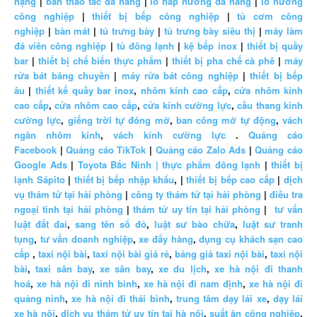
nặng
|
bàn thao tác đa năng
|
lò hấp nướng đa năng
|
lò nướng
công nghiệp
|
thiết bị bếp công nghiệp
|
tủ cơm công
nghiệp
|
bàn mát
|
tủ trưng bày
|
tủ trưng bày siêu thị
|
máy làm
đá viên công nghiệp
|
tủ đông lạnh
|
kệ bếp inox
|
thiết bị quầy
bar
|
thiết bị chế biến thực phẩm
|
thiết bị pha chế cà phê
|
máy
rửa bát băng chuyền
|
máy rửa bát công nghiệp
|
thiết bị bếp
âu
|
thiết kế quầy bar inox
,
nhôm kính cao cấp
,
cửa nhôm kính
cao cấp
,
cửa nhôm cao cấp
,
cửa kính cường lực
,
cầu thang kính
cường lực
,
giếng trời tự đóng mở
,
ban công mở tự động
,
vách
ngăn nhôm kính
,
vách kính cường lực
.
Quảng cáo
Facebook
|
Quảng cáo TikTok
|
Quảng cáo Zalo Ads
|
Quảng cáo
Google Ads
|
Toyota Bắc Ninh |
thực phẩm đông lạnh
|
thiết bị
lạnh Sápito
|
thiết bị bếp nhập khẩu
, |
thiết bị bếp cao cấp
|
dịch
vụ thám tử tại hải phòng
|
công ty thám tử tại hải phòng
|
điều tra
ngoại tình tại hải phòng
|
thám tử uy tín tại hải phòng
|
tư vấn
luật đất đai
,
sang tên sổ đỏ
,
luật sư bào chữa
,
luật sư tranh
tụng
,
tư vấn doanh nghiệp
,
xe đẩy hàng
,
dụng cụ khách sạn cao
cấp
,
taxi nội bài
,
taxi nội bài giá rẻ
,
bảng giá taxi nội bài
,
taxi nội
bài
,
taxi sân bay
,
xe sân bay
,
xe du lịch
,
xe hà nội đi thanh
hoá
,
xe hà nội đi ninh bình
,
xe hà nội đi nam định
,
xe hà nội đi
quảng ninh
,
xe hà nội đi thái bình
,
trung tâm dạy lái xe
,
dạy lái
xe hà nội
,
dịch vụ thám tử uy tín tại hà nội
,
suất ăn công nghiệp
,