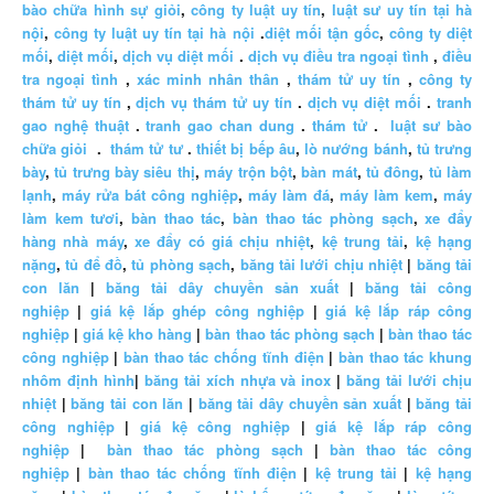
bào chữa hình sự giỏi
,
công ty luật uy tín
,
luật sư uy tín tại hà
nội
,
công ty luật uy tín tại hà nội
.
diệt mối tận gốc
,
công ty diệt
mối
,
diệt mối
,
dịch vụ diệt mối
.
dịch vụ điều tra ngoại tình
,
điều
tra ngoại tình
,
xác minh nhân thân
,
thám tử uy tín
,
công ty
thám tử uy tín
,
dịch vụ thám tử uy tín
.
dịch vụ diệt mối
.
tranh
gao nghệ thuật
.
tranh gao chan dung
.
thám tử
.
luật sư bào
chữa giỏi
.
thám tử tư
.
thiết bị bếp âu
,
lò nướng bánh
,
tủ trưng
bày
,
tủ trưng bày siêu thị
,
máy trộn bột
,
bàn mát
,
tủ đông
,
tủ làm
lạnh
,
máy rửa bát công nghiệp
,
máy làm đá
,
máy làm kem
,
máy
làm kem tươi
,
bàn thao tác
,
bàn thao tác phòng sạch
,
xe đẩy
hàng nhà máy
,
xe đẩy có giá chịu nhiệt
,
kệ trung tải
,
kệ hạng
nặng
,
tủ để đồ
,
tủ phòng sạch
,
băng tải lưới chịu nhiệt
|
băng tải
con lăn
|
băng tải dây chuyền sản xuất
|
băng tải công
nghiệp
|
giá kệ lắp ghép công nghiệp
|
giá kệ lắp ráp công
nghiệp
|
giá kệ kho hàng
|
bàn thao tác phòng sạch
|
bàn thao tác
công nghiệp
|
bàn thao tác chống tĩnh điện
|
bàn thao tác khung
nhôm định hình
|
băng tải xích nhựa và inox
|
băng tải lưới chịu
nhiệt
|
băng tải con lăn
|
băng tải dây chuyền sản xuất
|
băng tải
công nghiệp
|
giá kệ công nghiệp
|
giá kệ lắp ráp công
nghiệp
|
bàn thao tác phòng sạch
|
bàn thao tác công
nghiệp
|
bàn thao tác chống tĩnh điện
|
kệ trung tải
|
kệ hạng