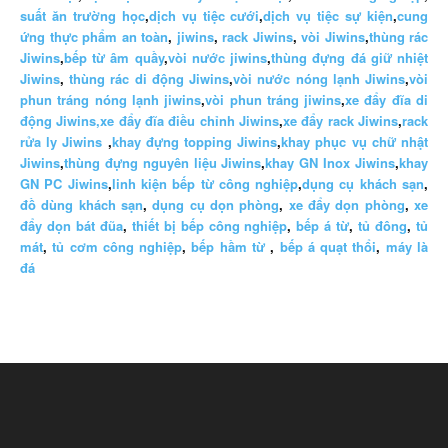
suất ăn trường học
,
dịch vụ tiệc cưới
,
dịch vụ tiệc sự kiện
,
cung
ứng thực phẩm an toàn
,
jiwins
,
rack Jiwins
,
vòi Jiwins
,
thùng rác
Jiwins
,
bếp từ âm quầy
,
vòi nước jiwins
,
thùng đựng đá giữ nhiệt
Jiwins
,
thùng rác di động Jiwins
,
vòi nước nóng lạnh Jiwins
,
vòi
phun tráng nóng lạnh jiwins
,
vòi phun tráng jiwins
,
xe đẩy đĩa di
động Jiwins,
xe đẩy đĩa điều chỉnh Jiwins
,
xe đẩy rack Jiwins
,
rack
rửa ly Jiwins
,
khay đựng topping Jiwins
,
khay phục vụ chữ nhật
Jiwins
,
thùng đựng nguyên liệu Jiwins
,
khay GN Inox Jiwins
,
khay
GN PC Jiwins
,
linh kiện bếp từ công nghiệp
,
dụng cụ khách sạn
,
đồ dùng khách sạn
,
dụng cụ dọn phòng
,
xe đẩy dọn phòng
,
xe
đẩy dọn bát đũa
,
thiết bị bếp công nghiệp
,
bếp á từ
,
tủ đông
,
tủ
mát
,
tủ cơm công nghiệp
,
bếp hầm từ
,
bếp á quạt thổi
,
máy là
đá