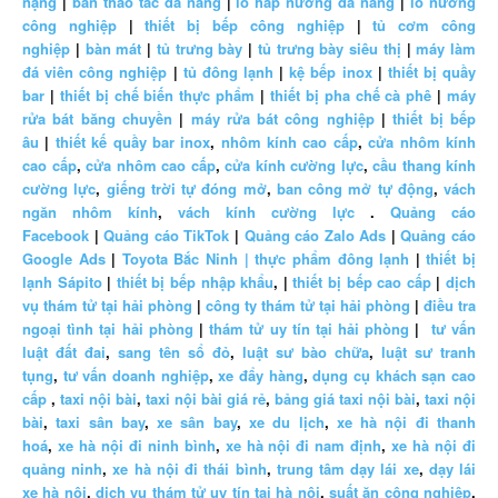
nặng
|
bàn thao tác đa năng
|
lò hấp nướng đa năng
|
lò nướng
công nghiệp
|
thiết bị bếp công nghiệp
|
tủ cơm công
nghiệp
|
bàn mát
|
tủ trưng bày
|
tủ trưng bày siêu thị
|
máy làm
đá viên công nghiệp
|
tủ đông lạnh
|
kệ bếp inox
|
thiết bị quầy
bar
|
thiết bị chế biến thực phẩm
|
thiết bị pha chế cà phê
|
máy
rửa bát băng chuyền
|
máy rửa bát công nghiệp
|
thiết bị bếp
âu
|
thiết kế quầy bar inox
,
nhôm kính cao cấp
,
cửa nhôm kính
cao cấp
,
cửa nhôm cao cấp
,
cửa kính cường lực
,
cầu thang kính
cường lực
,
giếng trời tự đóng mở
,
ban công mở tự động
,
vách
ngăn nhôm kính
,
vách kính cường lực
.
Quảng cáo
Facebook
|
Quảng cáo TikTok
|
Quảng cáo Zalo Ads
|
Quảng cáo
Google Ads
|
Toyota Bắc Ninh |
thực phẩm đông lạnh
|
thiết bị
lạnh Sápito
|
thiết bị bếp nhập khẩu
, |
thiết bị bếp cao cấp
|
dịch
vụ thám tử tại hải phòng
|
công ty thám tử tại hải phòng
|
điều tra
ngoại tình tại hải phòng
|
thám tử uy tín tại hải phòng
|
tư vấn
luật đất đai
,
sang tên sổ đỏ
,
luật sư bào chữa
,
luật sư tranh
tụng
,
tư vấn doanh nghiệp
,
xe đẩy hàng
,
dụng cụ khách sạn cao
cấp
,
taxi nội bài
,
taxi nội bài giá rẻ
,
bảng giá taxi nội bài
,
taxi nội
bài
,
taxi sân bay
,
xe sân bay
,
xe du lịch
,
xe hà nội đi thanh
hoá
,
xe hà nội đi ninh bình
,
xe hà nội đi nam định
,
xe hà nội đi
quảng ninh
,
xe hà nội đi thái bình
,
trung tâm dạy lái xe
,
dạy lái
xe hà nội
,
dịch vụ thám tử uy tín tại hà nội
,
suất ăn công nghiệp
,