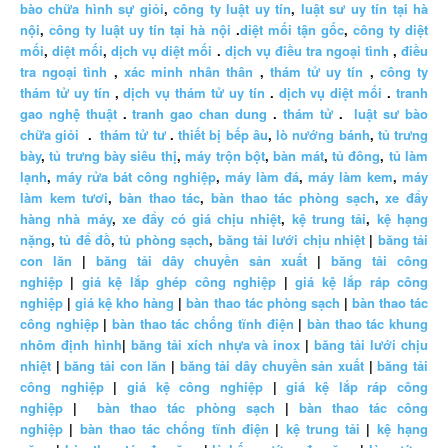
bào chữa hình sự giỏi
,
công ty luật uy tín
,
luật sư uy tín tại hà
nội
,
công ty luật uy tín tại hà nội
.
diệt mối tận gốc
,
công ty diệt
mối
,
diệt mối
,
dịch vụ diệt mối
.
dịch vụ điều tra ngoại tình
,
điều
tra ngoại tình
,
xác minh nhân thân
,
thám tử uy tín
,
công ty
thám tử uy tín
,
dịch vụ thám tử uy tín
.
dịch vụ diệt mối
.
tranh
gao nghệ thuật
.
tranh gao chan dung
.
thám tử
.
luật sư bào
chữa giỏi
.
thám tử tư
.
thiết bị bếp âu
,
lò nướng bánh
,
tủ trưng
bày
,
tủ trưng bày siêu thị
,
máy trộn bột
,
bàn mát
,
tủ đông
,
tủ làm
lạnh
,
máy rửa bát công nghiệp
,
máy làm đá
,
máy làm kem
,
máy
làm kem tươi
,
bàn thao tác
,
bàn thao tác phòng sạch
,
xe đẩy
hàng nhà máy
,
xe đẩy có giá chịu nhiệt
,
kệ trung tải
,
kệ hạng
nặng
,
tủ để đồ
,
tủ phòng sạch
,
băng tải lưới chịu nhiệt
|
băng tải
con lăn
|
băng tải dây chuyền sản xuất
|
băng tải công
nghiệp
|
giá kệ lắp ghép công nghiệp
|
giá kệ lắp ráp công
nghiệp
|
giá kệ kho hàng
|
bàn thao tác phòng sạch
|
bàn thao tác
công nghiệp
|
bàn thao tác chống tĩnh điện
|
bàn thao tác khung
nhôm định hình
|
băng tải xích nhựa và inox
|
băng tải lưới chịu
nhiệt
|
băng tải con lăn
|
băng tải dây chuyền sản xuất
|
băng tải
công nghiệp
|
giá kệ công nghiệp
|
giá kệ lắp ráp công
nghiệp
|
bàn thao tác phòng sạch
|
bàn thao tác công
nghiệp
|
bàn thao tác chống tĩnh điện
|
kệ trung tải
|
kệ hạng