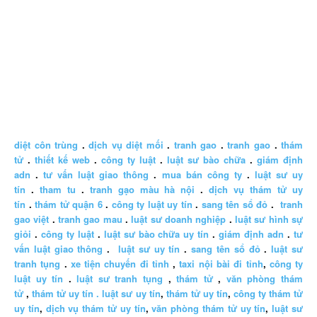
diệt côn trùng
.
dịch vụ diệt mối
.
tranh gao
.
tranh gao
.
thám
tử
.
thiết kế web
.
công ty luật
.
luật sư bào chữa
.
giám định
adn
.
tư vấn luật giao thông
.
mua bán công ty
.
luật sư uy
tín
.
tham tu
.
tranh gạo màu hà nội
.
dịch vụ thám tử uy
tín
.
thám tử quận 6
.
công ty luật uy tín
.
sang tên sổ đỏ
.
tranh
gao việt
.
tranh gao mau
.
luật sư doanh nghiệp
.
luật sư hình sự
giỏi
.
công ty luật
.
luật sư bào chữa uy tín
.
giám định adn
.
tư
vấn luật giao thông
.
luật sư uy tín
.
sang tên sổ đỏ
.
luật sư
tranh tụng
.
xe tiện chuyến đi tỉnh
,
taxi nội bài đi tỉnh
,
công ty
luật uy tín
.
luật sư tranh tụng
,
thám tử
,
văn phòng thám
tử
,
thám tử uy tín .
luật sư uy tín
,
thám tử uy tín
,
công ty thám tử
uy tín
,
dịch vụ thám tử uy tín
,
văn phòng thám tử uy tín
,
luật sư