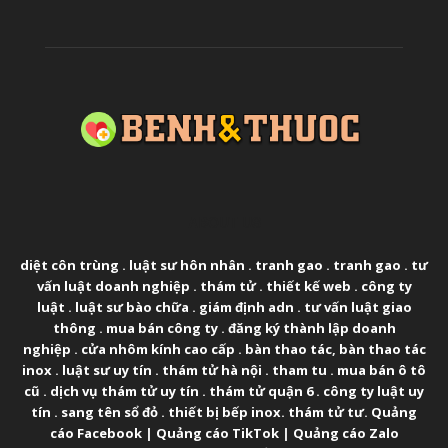
ABOUT US
diệt côn trùng
.
luật sư hôn nhân
.
tranh gao
.
tranh gao
.
tư
vấn luật doanh nghiệp
.
thám tử
.
thiết kế web
.
công ty
luật
.
luật sư bào chữa
.
giám định adn
.
tư vấn luật giao
thông
.
mua bán công ty
.
đăng ký thành lập doanh
nghiệp
.
cửa nhôm kính cao cấp
.
bàn thao tác
,
bàn thao tác
inox
.
luật sư uy tín
.
thám tử hà nội
.
tham tu
.
mua bán ô tô
cũ
.
dịch vụ thám tử uy tín
.
thám tử quận 6
.
công ty luật uy
tín
.
sang tên sổ đỏ
.
thiết bị bếp inox
.
thám tử tư
.
Quảng
cáo Facebook
|
Quảng cáo TikTok
|
Quảng cáo Zalo