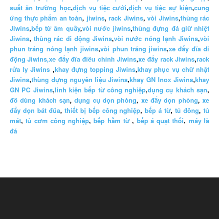
suất ăn trường học
,
dịch vụ tiệc cưới
,
dịch vụ tiệc sự kiện
,
cung
ứng thực phẩm an toàn
,
jiwins
,
rack Jiwins
,
vòi Jiwins
,
thùng rác
Jiwins
,
bếp từ âm quầy
,
vòi nước jiwins
,
thùng đựng đá giữ nhiệt
Jiwins
,
thùng rác di động Jiwins
,
vòi nước nóng lạnh Jiwins
,
vòi
phun tráng nóng lạnh jiwins
,
vòi phun tráng jiwins
,
xe đẩy đĩa di
động Jiwins,
xe đẩy đĩa điều chỉnh Jiwins
,
xe đẩy rack Jiwins
,
rack
rửa ly Jiwins
,
khay đựng topping Jiwins
,
khay phục vụ chữ nhật
Jiwins
,
thùng đựng nguyên liệu Jiwins
,
khay GN Inox Jiwins
,
khay
GN PC Jiwins
,
linh kiện bếp từ công nghiệp
,
dụng cụ khách sạn
,
đồ dùng khách sạn
,
dụng cụ dọn phòng
,
xe đẩy dọn phòng
,
xe
đẩy dọn bát đũa
,
thiết bị bếp công nghiệp
,
bếp á từ
,
tủ đông
,
tủ
mát
,
tủ cơm công nghiệp
,
bếp hầm từ
,
bếp á quạt thổi
,
máy là
đá