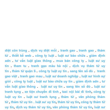
diệt côn trùng
.
dịch vụ diệt mối
.
tranh gao
.
tranh gao
.
thám
tử
.
thiết kế web
.
công ty luật
.
luật sư bào chữa
.
giám định
adn
.
tư vấn luật giao thông
.
mua bán công ty
.
luật sư uy
tín
.
tham tu
.
tranh gạo màu hà nội
.
dịch vụ thám tử uy
tín
.
thám tử quận 6
.
công ty luật uy tín
.
sang tên sổ đỏ
.
tranh
gao việt
.
tranh gao mau
.
luật sư doanh nghiệp
.
luật sư hình sự
giỏi
.
công ty luật
.
luật sư bào chữa uy tín
.
giám định adn
.
tư
vấn luật giao thông
.
luật sư uy tín
.
sang tên sổ đỏ
.
luật sư
tranh tụng
.
xe tiện chuyến đi tỉnh
,
taxi nội bài đi tỉnh
,
công ty
luật uy tín
.
luật sư tranh tụng
,
thám tử
,
văn phòng thám
tử
,
thám tử uy tín .
luật sư uy tín
,
thám tử uy tín
,
công ty thám tử
uy tín
,
dịch vụ thám tử uy tín
,
văn phòng thám tử uy tín
,
luật sư