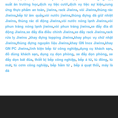
suất ăn trường học
,
dịch vụ tiệc cưới
,
dịch vụ tiệc sự kiện
,
cung
ứng thực phẩm an toàn
,
jiwins
,
rack Jiwins
,
vòi Jiwins
,
thùng rác
Jiwins
,
bếp từ âm quầy
,
vòi nước jiwins
,
thùng đựng đá giữ nhiệt
Jiwins
,
thùng rác di động Jiwins
,
vòi nước nóng lạnh Jiwins
,
vòi
phun tráng nóng lạnh jiwins
,
vòi phun tráng jiwins
,
xe đẩy đĩa di
động Jiwins,
xe đẩy đĩa điều chỉnh Jiwins
,
xe đẩy rack Jiwins
,
rack
rửa ly Jiwins
,
khay đựng topping Jiwins
,
khay phục vụ chữ nhật
Jiwins
,
thùng đựng nguyên liệu Jiwins
,
khay GN Inox Jiwins
,
khay
GN PC Jiwins
,
linh kiện bếp từ công nghiệp
,
dụng cụ khách sạn
,
đồ dùng khách sạn
,
dụng cụ dọn phòng
,
xe đẩy dọn phòng
,
xe
đẩy dọn bát đũa
,
thiết bị bếp công nghiệp
,
bếp á từ
,
tủ đông
,
tủ
mát
,
tủ cơm công nghiệp
,
bếp hầm từ
,
bếp á quạt thổi
,
máy là
đá