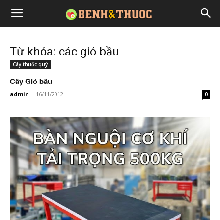
Từ khóa: các gió bầu
Cây thuốc quý
Cây Gió bầu
admin
-
16/11/2012
0