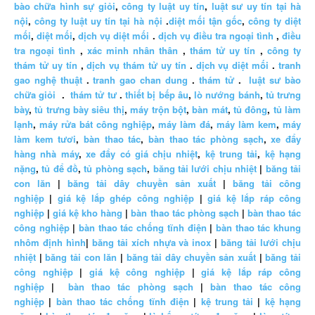
bào chữa hình sự giỏi
,
công ty luật uy tín
,
luật sư uy tín tại hà
nội
,
công ty luật uy tín tại hà nội
.
diệt mối tận gốc
,
công ty diệt
mối
,
diệt mối
,
dịch vụ diệt mối
.
dịch vụ điều tra ngoại tình
,
điều
tra ngoại tình
,
xác minh nhân thân
,
thám tử uy tín
,
công ty
thám tử uy tín
,
dịch vụ thám tử uy tín
.
dịch vụ diệt mối
.
tranh
gao nghệ thuật
.
tranh gao chan dung
.
thám tử
.
luật sư bào
chữa giỏi
.
thám tử tư
.
thiết bị bếp âu
,
lò nướng bánh
,
tủ trưng
bày
,
tủ trưng bày siêu thị
,
máy trộn bột
,
bàn mát
,
tủ đông
,
tủ làm
lạnh
,
máy rửa bát công nghiệp
,
máy làm đá
,
máy làm kem
,
máy
làm kem tươi
,
bàn thao tác
,
bàn thao tác phòng sạch
,
xe đẩy
hàng nhà máy
,
xe đẩy có giá chịu nhiệt
,
kệ trung tải
,
kệ hạng
nặng
,
tủ để đồ
,
tủ phòng sạch
,
băng tải lưới chịu nhiệt
|
băng tải
con lăn
|
băng tải dây chuyền sản xuất
|
băng tải công
nghiệp
|
giá kệ lắp ghép công nghiệp
|
giá kệ lắp ráp công
nghiệp
|
giá kệ kho hàng
|
bàn thao tác phòng sạch
|
bàn thao tác
công nghiệp
|
bàn thao tác chống tĩnh điện
|
bàn thao tác khung
nhôm định hình
|
băng tải xích nhựa và inox
|
băng tải lưới chịu
nhiệt
|
băng tải con lăn
|
băng tải dây chuyền sản xuất
|
băng tải
công nghiệp
|
giá kệ công nghiệp
|
giá kệ lắp ráp công
nghiệp
|
bàn thao tác phòng sạch
|
bàn thao tác công
nghiệp
|
bàn thao tác chống tĩnh điện
|
kệ trung tải
|
kệ hạng