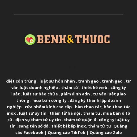
ABOUT US
diệt côn trùng
.
luật sư hôn nhân
.
tranh gao
.
tranh gao
.
tư
vấn luật doanh nghiệp
.
thám tử
.
thiết kế web
.
công ty
luật
.
luật sư bào chữa
.
giám định adn
.
tư vấn luật giao
thông
.
mua bán công ty
.
đăng ký thành lập doanh
nghiệp
.
cửa nhôm kính cao cấp
.
bàn thao tác
,
bàn thao tác
inox
.
luật sư uy tín
.
thám tử hà nội
.
tham tu
.
mua bán ô tô
cũ
.
dịch vụ thám tử uy tín
.
thám tử quận 6
.
công ty luật uy
tín
.
sang tên sổ đỏ
.
thiết bị bếp inox
.
thám tử tư
.
Quảng
cáo Facebook
|
Quảng cáo TikTok
|
Quảng cáo Zalo