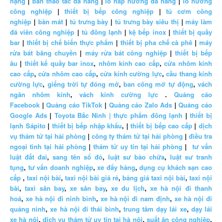
nặng
|
bàn thao tác đa năng
|
lò hấp nướng đa năng
|
lò nướng
công nghiệp
|
thiết bị bếp công nghiệp
|
tủ cơm công
nghiệp
|
bàn mát
|
tủ trưng bày
|
tủ trưng bày siêu thị
|
máy làm
đá viên công nghiệp
|
tủ đông lạnh
|
kệ bếp inox
|
thiết bị quầy
bar
|
thiết bị chế biến thực phẩm
|
thiết bị pha chế cà phê
|
máy
rửa bát băng chuyền
|
máy rửa bát công nghiệp
|
thiết bị bếp
âu
|
thiết kế quầy bar inox
,
nhôm kính cao cấp
,
cửa nhôm kính
cao cấp
,
cửa nhôm cao cấp
,
cửa kính cường lực
,
cầu thang kính
cường lực
,
giếng trời tự đóng mở
,
ban công mở tự động
,
vách
ngăn nhôm kính
,
vách kính cường lực
.
Quảng cáo
Facebook
|
Quảng cáo TikTok
|
Quảng cáo Zalo Ads
|
Quảng cáo
Google Ads
|
Toyota Bắc Ninh |
thực phẩm đông lạnh
|
thiết bị
lạnh Sápito
|
thiết bị bếp nhập khẩu
, |
thiết bị bếp cao cấp
|
dịch
vụ thám tử tại hải phòng
|
công ty thám tử tại hải phòng
|
điều tra
ngoại tình tại hải phòng
|
thám tử uy tín tại hải phòng
|
tư vấn
luật đất đai
,
sang tên sổ đỏ
,
luật sư bào chữa
,
luật sư tranh
tụng
,
tư vấn doanh nghiệp
,
xe đẩy hàng
,
dụng cụ khách sạn cao
cấp
,
taxi nội bài
,
taxi nội bài giá rẻ
,
bảng giá taxi nội bài
,
taxi nội
bài
,
taxi sân bay
,
xe sân bay
,
xe du lịch
,
xe hà nội đi thanh
hoá
,
xe hà nội đi ninh bình
,
xe hà nội đi nam định
,
xe hà nội đi
quảng ninh
,
xe hà nội đi thái bình
,
trung tâm dạy lái xe
,
dạy lái
xe hà nội
,
dịch vụ thám tử uy tín tại hà nội
,
suất ăn công nghiệp
,