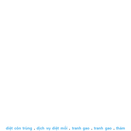
diệt côn trùng
.
dịch vụ diệt mối
.
tranh gao
.
tranh gao
.
thám