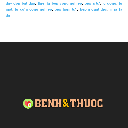
đẩy dọn bát đũa
,
thiết bị bếp công nghiệp
,
bếp á từ
,
tủ đông
,
tủ
mát
,
tủ cơm công nghiệp
,
bếp hầm từ
,
bếp á quạt thổi
,
máy là
đá