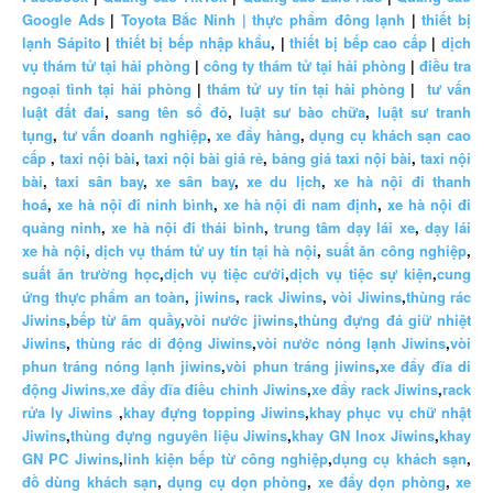
Google Ads
|
Toyota Bắc Ninh |
thực phẩm đông lạnh
|
thiết bị
lạnh Sápito
|
thiết bị bếp nhập khẩu
, |
thiết bị bếp cao cấp
|
dịch
vụ thám tử tại hải phòng
|
công ty thám tử tại hải phòng
|
điều tra
ngoại tình tại hải phòng
|
thám tử uy tín tại hải phòng
|
tư vấn
luật đất đai
,
sang tên sổ đỏ
,
luật sư bào chữa
,
luật sư tranh
tụng
,
tư vấn doanh nghiệp
,
xe đẩy hàng
,
dụng cụ khách sạn cao
cấp
,
taxi nội bài
,
taxi nội bài giá rẻ
,
bảng giá taxi nội bài
,
taxi nội
bài
,
taxi sân bay
,
xe sân bay
,
xe du lịch
,
xe hà nội đi thanh
hoá
,
xe hà nội đi ninh bình
,
xe hà nội đi nam định
,
xe hà nội đi
quảng ninh
,
xe hà nội đi thái bình
,
trung tâm dạy lái xe
,
dạy lái
xe hà nội
,
dịch vụ thám tử uy tín tại hà nội
,
suất ăn công nghiệp
,
suất ăn trường học
,
dịch vụ tiệc cưới
,
dịch vụ tiệc sự kiện
,
cung
ứng thực phẩm an toàn
,
jiwins
,
rack Jiwins
,
vòi Jiwins
,
thùng rác
Jiwins
,
bếp từ âm quầy
,
vòi nước jiwins
,
thùng đựng đá giữ nhiệt
Jiwins
,
thùng rác di động Jiwins
,
vòi nước nóng lạnh Jiwins
,
vòi
phun tráng nóng lạnh jiwins
,
vòi phun tráng jiwins
,
xe đẩy đĩa di
động Jiwins,
xe đẩy đĩa điều chỉnh Jiwins
,
xe đẩy rack Jiwins
,
rack
rửa ly Jiwins
,
khay đựng topping Jiwins
,
khay phục vụ chữ nhật
Jiwins
,
thùng đựng nguyên liệu Jiwins
,
khay GN Inox Jiwins
,
khay
GN PC Jiwins
,
linh kiện bếp từ công nghiệp
,
dụng cụ khách sạn
,
đồ dùng khách sạn
,
dụng cụ dọn phòng
,
xe đẩy dọn phòng
,
xe