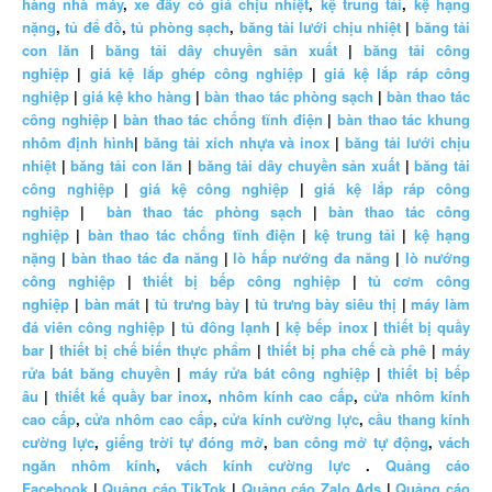
hàng nhà máy
,
xe đẩy có giá chịu nhiệt
,
kệ trung tải
,
kệ hạng
nặng
,
tủ để đồ
,
tủ phòng sạch
,
băng tải lưới chịu nhiệt
|
băng tải
con lăn
|
băng tải dây chuyền sản xuất
|
băng tải công
nghiệp
|
giá kệ lắp ghép công nghiệp
|
giá kệ lắp ráp công
nghiệp
|
giá kệ kho hàng
|
bàn thao tác phòng sạch
|
bàn thao tác
công nghiệp
|
bàn thao tác chống tĩnh điện
|
bàn thao tác khung
nhôm định hình
|
băng tải xích nhựa và inox
|
băng tải lưới chịu
nhiệt
|
băng tải con lăn
|
băng tải dây chuyền sản xuất
|
băng tải
công nghiệp
|
giá kệ công nghiệp
|
giá kệ lắp ráp công
nghiệp
|
bàn thao tác phòng sạch
|
bàn thao tác công
nghiệp
|
bàn thao tác chống tĩnh điện
|
kệ trung tải
|
kệ hạng
nặng
|
bàn thao tác đa năng
|
lò hấp nướng đa năng
|
lò nướng
công nghiệp
|
thiết bị bếp công nghiệp
|
tủ cơm công
nghiệp
|
bàn mát
|
tủ trưng bày
|
tủ trưng bày siêu thị
|
máy làm
đá viên công nghiệp
|
tủ đông lạnh
|
kệ bếp inox
|
thiết bị quầy
bar
|
thiết bị chế biến thực phẩm
|
thiết bị pha chế cà phê
|
máy
rửa bát băng chuyền
|
máy rửa bát công nghiệp
|
thiết bị bếp
âu
|
thiết kế quầy bar inox
,
nhôm kính cao cấp
,
cửa nhôm kính
cao cấp
,
cửa nhôm cao cấp
,
cửa kính cường lực
,
cầu thang kính
cường lực
,
giếng trời tự đóng mở
,
ban công mở tự động
,
vách
ngăn nhôm kính
,
vách kính cường lực
.
Quảng cáo
Facebook
|
Quảng cáo TikTok
|
Quảng cáo Zalo Ads
|
Quảng cáo