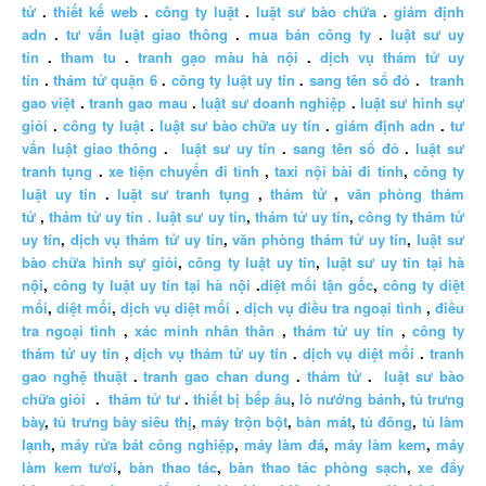
tử
.
thiết kế web
.
công ty luật
.
luật sư bào chữa
.
giám định
adn
.
tư vấn luật giao thông
.
mua bán công ty
.
luật sư uy
tín
.
tham tu
.
tranh gạo màu hà nội
.
dịch vụ thám tử uy
tín
.
thám tử quận 6
.
công ty luật uy tín
.
sang tên sổ đỏ
.
tranh
gao việt
.
tranh gao mau
.
luật sư doanh nghiệp
.
luật sư hình sự
giỏi
.
công ty luật
.
luật sư bào chữa uy tín
.
giám định adn
.
tư
vấn luật giao thông
.
luật sư uy tín
.
sang tên sổ đỏ
.
luật sư
tranh tụng
.
xe tiện chuyến đi tỉnh
,
taxi nội bài đi tỉnh
,
công ty
luật uy tín
.
luật sư tranh tụng
,
thám tử
,
văn phòng thám
tử
,
thám tử uy tín .
luật sư uy tín
,
thám tử uy tín
,
công ty thám tử
uy tín
,
dịch vụ thám tử uy tín
,
văn phòng thám tử uy tín
,
luật sư
bào chữa hình sự giỏi
,
công ty luật uy tín
,
luật sư uy tín tại hà
nội
,
công ty luật uy tín tại hà nội
.
diệt mối tận gốc
,
công ty diệt
mối
,
diệt mối
,
dịch vụ diệt mối
.
dịch vụ điều tra ngoại tình
,
điều
tra ngoại tình
,
xác minh nhân thân
,
thám tử uy tín
,
công ty
thám tử uy tín
,
dịch vụ thám tử uy tín
.
dịch vụ diệt mối
.
tranh
gao nghệ thuật
.
tranh gao chan dung
.
thám tử
.
luật sư bào
chữa giỏi
.
thám tử tư
.
thiết bị bếp âu
,
lò nướng bánh
,
tủ trưng
bày
,
tủ trưng bày siêu thị
,
máy trộn bột
,
bàn mát
,
tủ đông
,
tủ làm
lạnh
,
máy rửa bát công nghiệp
,
máy làm đá
,
máy làm kem
,
máy
làm kem tươi
,
bàn thao tác
,
bàn thao tác phòng sạch
,
xe đẩy