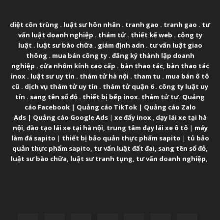
ABOUT US
diệt côn trùng
.
luật sư hôn nhân
.
tranh gao
.
tranh gao
.
tư
vấn luật doanh nghiệp
.
thám tử
.
thiết kế web
.
công ty
luật
.
luật sư bào chữa
.
giám định adn
.
tư vấn luật giao
thông
.
mua bán công ty
.
đăng ký thành lập doanh
nghiệp
.
cửa nhôm kính cao cấp
.
bàn thao tác
,
bàn thao tác
inox
.
luật sư uy tín
.
thám tử hà nội
.
tham tu
.
mua bán ô tô
cũ
.
dịch vụ thám tử uy tín
.
thám tử quận 6
.
công ty luật uy
tín
.
sang tên sổ đỏ
.
thiết bị bếp inox
.
thám tử tư
.
Quảng
cáo Facebook
|
Quảng cáo TikTok
|
Quảng cáo Zalo
Ads
|
Quảng cáo Google Ads
|
xe đẩy inox
,
dạy lái xe tại hà
nội
,
đào tạo lái xe tại hà nội
,
trung tâm dạy lái xe ô tô
|
máy
làm đá sapito
|
thiết bị bảo quản thực phẩm sapito
|
tủ bảo
quản thực phẩm sapito
,
tư vấn luật đất đai
,
sang tên sổ đỏ
,
luật sư bào chữa
,
luật sư tranh tụng
,
tư vấn doanh nghiệp
,
FOLLOW US