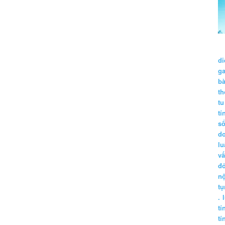
di
g
b
t
tu
tí
s
d
lu
vấ
đ
nộ
tụ
.
tí
tí