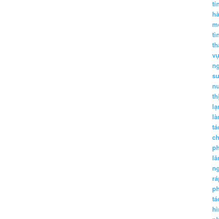
tí
h
m
tì
th
vụ
ng
sư
n
th
lạ
l
tá
ch
p
lă
n
r
p
tá
hì