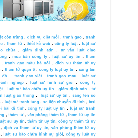
ệt côn trùng
.
dịch vụ diệt mối
.
tranh gao
.
tranh
ao
.
thám tử
.
thiết kế web
.
công ty luật
.
luật sư
ào chữa
.
giám định adn
.
tư vấn luật giao
hông
.
mua bán công ty
.
luật sư uy tín
.
tham
.
tranh gạo màu hà nội
.
dịch vụ thám tử uy
n
.
thám tử quận 6
.
công ty luật uy tín
.
sang tên
ổ đỏ
.
tranh gao việt
.
tranh gao mau
.
luật sư
oanh nghiệp
.
luật sư hình sự giỏi
.
công ty
ật
.
luật sư bào chữa uy tín
.
giám định adn
.
tư
n luật giao thông
.
luật sư uy tín
.
sang tên sổ
ỏ
.
luật sư tranh tụng
.
xe tiện chuyến đi tỉnh
,
taxi
i bài đi tỉnh
,
công ty luật uy tín
.
luật sư tranh
ng
,
thám tử
,
văn phòng thám tử
,
thám tử uy tín
luật sư uy tín
,
thám tử uy tín
,
công ty thám tử uy
n
,
dịch vụ thám tử uy tín
,
văn phòng thám tử uy
n
,
luật sư bào chữa hình sự giỏi
,
công ty luật uy