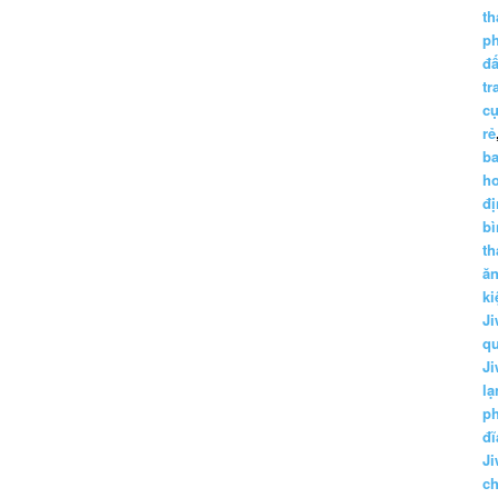
th
p
đấ
tr
cụ
rẻ
ba
h
đị
bì
th
ă
ki
Ji
q
Ji
lạ
ph
đĩ
Ji
c