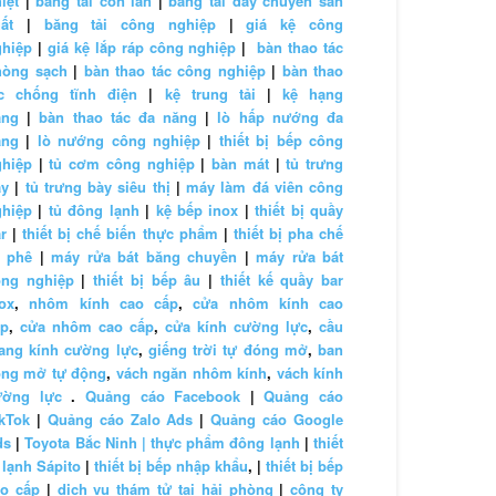
iệt
|
băng tải con lăn
|
băng tải dây chuyền sản
ất
|
băng tải công nghiệp
|
giá kệ công
ghiệp
|
giá kệ lắp ráp công nghiệp
|
bàn thao tác
hòng sạch
|
bàn thao tác công nghiệp
|
bàn thao
ác chống tĩnh điện
|
kệ trung tải
|
kệ hạng
ặng
|
bàn thao tác đa năng
|
lò hấp nướng đa
ăng
|
lò nướng công nghiệp
|
thiết bị bếp công
ghiệp
|
tủ cơm công nghiệp
|
bàn mát
|
tủ trưng
ày
|
tủ trưng bày siêu thị
|
máy làm đá viên công
ghiệp
|
tủ đông lạnh
|
kệ bếp inox
|
thiết bị quầy
r
|
thiết bị chế biến thực phẩm
|
thiết bị pha chế
à phê
|
máy rửa bát băng chuyền
|
máy rửa bát
ông nghiệp
|
thiết bị bếp âu
|
thiết kế quầy bar
ox
,
nhôm kính cao cấp
,
cửa nhôm kính cao
ấp
,
cửa nhôm cao cấp
,
cửa kính cường lực
,
cầu
ang kính cường lực
,
giếng trời tự đóng mở
,
ban
ông mở tự động
,
vách ngăn nhôm kính
,
vách kính
ường lực
.
Quảng cáo Facebook
|
Quảng cáo
kTok
|
Quảng cáo Zalo Ads
|
Quảng cáo Google
ds
|
Toyota Bắc Ninh |
thực phẩm đông lạnh
|
thiết
 lạnh Sápito
|
thiết bị bếp nhập khẩu
, |
thiết bị bếp
ao cấp
|
dịch vụ thám tử tại hải phòng
|
công ty