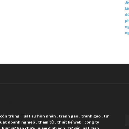
Ji
k
d
p
n
n
UT US
F
 côn trùng
.
luật sư hôn nhân
.
tranh gao
.
tranh gao
.
tư
luật doanh nghiệp
.
thám tử
.
thiết kế web
.
công ty
.
luật sư bào chữa
.
giám định adn
.
tư vấn luật giao