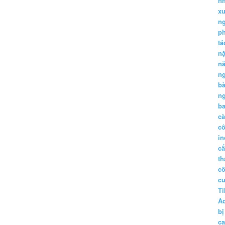
nh
xu
n
p
t
n
n
n
b
n
ba
c
c
in
c
th
c
c
Ti
A
bị
c