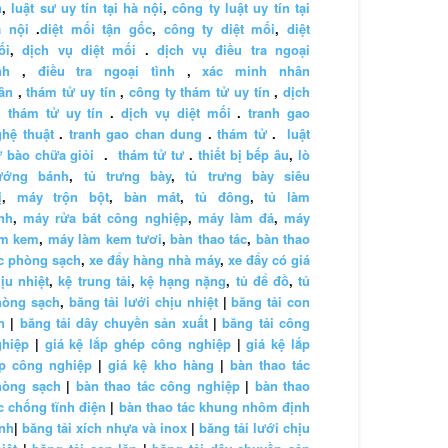
n
,
luật sư uy tín tại hà nội
,
công ty luật uy tín tại
à nội
.
diệt mối tận gốc
,
công ty diệt mối
,
diệt
ối
,
dịch vụ diệt mối
.
dịch vụ điều tra ngoại
nh
,
điều tra ngoại tình
,
xác minh nhân
ân
,
thám tử uy tín
,
công ty thám tử uy tín
,
dịch
 thám tử uy tín
.
dịch vụ diệt mối
.
tranh gao
hệ thuật
.
tranh gao chan dung
.
thám tử
.
luật
 bào chữa giỏi
.
thám tử tư
.
thiết bị bếp âu
,
lò
ướng bánh
,
tủ trưng bày
,
tủ trưng bày siêu
ị
,
máy trộn bột
,
bàn mát
,
tủ đông
,
tủ làm
nh
,
máy rửa bát công nghiệp
,
máy làm đá
,
máy
àm kem
,
máy làm kem tươi
,
bàn thao tác
,
bàn thao
c phòng sạch
,
xe đẩy hàng nhà máy
,
xe đẩy có giá
ịu nhiệt
,
kệ trung tải
,
kệ hạng nặng
,
tủ để đồ
,
tủ
hòng sạch
,
băng tải lưới chịu nhiệt
|
băng tải con
n
|
băng tải dây chuyền sản xuất
|
băng tải công
ghiệp
|
giá kệ lắp ghép công nghiệp
|
giá kệ lắp
áp công nghiệp
|
giá kệ kho hàng
|
bàn thao tác
hòng sạch
|
bàn thao tác công nghiệp
|
bàn thao
c chống tĩnh điện
|
bàn thao tác khung nhôm định
nh
|
băng tải xích nhựa và inox
|
băng tải lưới chịu