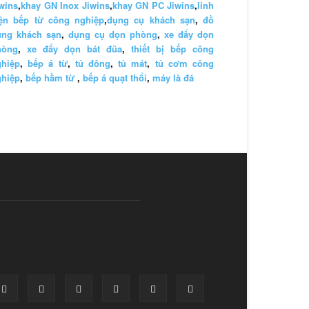
wins
,
khay GN Inox Jiwins
,
khay GN PC Jiwins
,
linh
iện bếp từ công nghiệp
,
dụng cụ khách sạn
,
đồ
ùng khách sạn
,
dụng cụ dọn phòng
,
xe đẩy dọn
hòng
,
xe đẩy dọn bát đũa
,
thiết bị bếp công
ghiệp
,
bếp á từ
,
tủ đông
,
tủ mát
,
tủ cơm công
ghiệp
,
bếp hầm từ
,
bếp á quạt thổi
,
máy là đá
OLLOW US