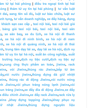
ám tử tại hải phòng
|
điều tra ngoại tình tại hải
hòng
|
thám tử uy tín tại hải phòng
|
tư vấn luật
t đai
,
sang tên sổ đỏ
,
luật sư bào chữa
,
luật sư
anh tụng
,
tư vấn doanh nghiệp
,
xe đẩy hàng
,
dụng
 khách sạn cao cấp
,
taxi nội bài
,
taxi nội bài giá
,
bảng giá taxi nội bài
,
taxi nội bài
,
taxi sân
y
,
xe sân bay
,
xe du lịch
,
xe hà nội đi thanh
oá
,
xe hà nội đi ninh bình
,
xe hà nội đi nam
nh
,
xe hà nội đi quảng ninh
,
xe hà nội đi thái
nh
,
trung tâm dạy lái xe
,
dạy lái xe hà nội
,
dịch vụ
ám tử uy tín tại hà nội
,
suất ăn công nghiệp
,
suất
n trường học
,
dịch vụ tiệc cưới
,
dịch vụ tiệc sự
ện
,
cung ứng thực phẩm an toàn
,
jiwins
,
rack
wins
,
vòi Jiwins
,
thùng rác Jiwins
,
bếp từ âm
uầy
,
vòi nước jiwins
,
thùng đựng đá giữ nhiệt
wins
,
thùng rác di động Jiwins
,
vòi nước nóng
nh Jiwins
,
vòi phun tráng nóng lạnh jiwins
,
vòi
un tráng jiwins
,
xe đẩy đĩa di động Jiwins,
xe đẩy
a điều chỉnh Jiwins
,
xe đẩy rack Jiwins
,
rack rửa ly
wins
,
khay đựng topping Jiwins
,
khay phục vụ
hữ nhật Jiwins
,
thùng đựng nguyên liệu