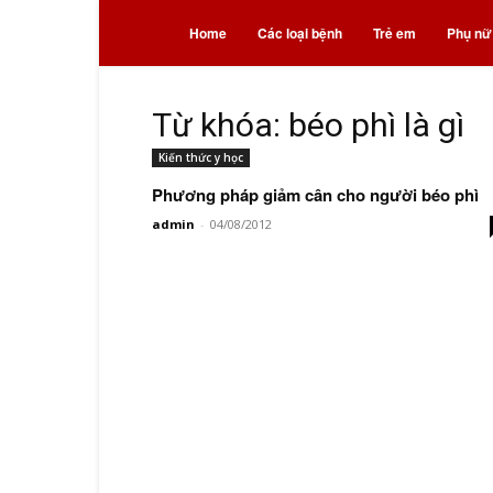
Bệnh
Home
Các loại bệnh
Trẻ em
Phụ nữ
và
Từ khóa: béo phì là gì
Kiến thức y học
thuốc
Phương pháp giảm cân cho người béo phì
admin
-
04/08/2012