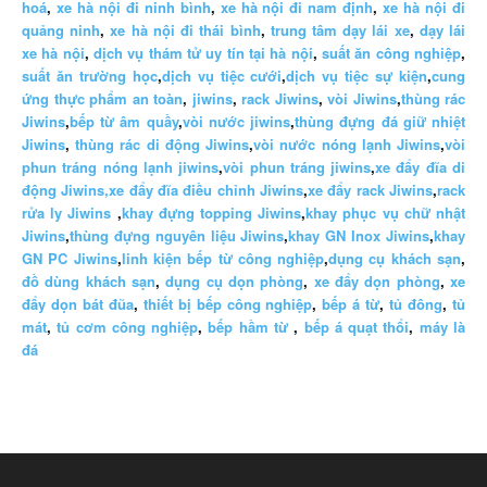
hoá
,
xe hà nội đi ninh bình
,
xe hà nội đi nam định
,
xe hà nội đi
quảng ninh
,
xe hà nội đi thái bình
,
trung tâm dạy lái xe
,
dạy lái
xe hà nội
,
dịch vụ thám tử uy tín tại hà nội
,
suất ăn công nghiệp
,
suất ăn trường học
,
dịch vụ tiệc cưới
,
dịch vụ tiệc sự kiện
,
cung
ứng thực phẩm an toàn
,
jiwins
,
rack Jiwins
,
vòi Jiwins
,
thùng rác
Jiwins
,
bếp từ âm quầy
,
vòi nước jiwins
,
thùng đựng đá giữ nhiệt
Jiwins
,
thùng rác di động Jiwins
,
vòi nước nóng lạnh Jiwins
,
vòi
phun tráng nóng lạnh jiwins
,
vòi phun tráng jiwins
,
xe đẩy đĩa di
động Jiwins,
xe đẩy đĩa điều chỉnh Jiwins
,
xe đẩy rack Jiwins
,
rack
rửa ly Jiwins
,
khay đựng topping Jiwins
,
khay phục vụ chữ nhật
Jiwins
,
thùng đựng nguyên liệu Jiwins
,
khay GN Inox Jiwins
,
khay
GN PC Jiwins
,
linh kiện bếp từ công nghiệp
,
dụng cụ khách sạn
,
đồ dùng khách sạn
,
dụng cụ dọn phòng
,
xe đẩy dọn phòng
,
xe
đẩy dọn bát đũa
,
thiết bị bếp công nghiệp
,
bếp á từ
,
tủ đông
,
tủ
mát
,
tủ cơm công nghiệp
,
bếp hầm từ
,
bếp á quạt thổi
,
máy là
đá