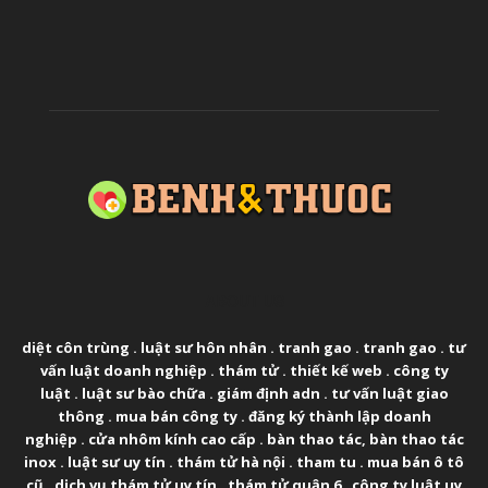
ABOUT US
diệt côn trùng
.
luật sư hôn nhân
.
tranh gao
.
tranh gao
.
tư
vấn luật doanh nghiệp
.
thám tử
.
thiết kế web
.
công ty
luật
.
luật sư bào chữa
.
giám định adn
.
tư vấn luật giao
thông
.
mua bán công ty
.
đăng ký thành lập doanh
nghiệp
.
cửa nhôm kính cao cấp
.
bàn thao tác
,
bàn thao tác
inox
.
luật sư uy tín
.
thám tử hà nội
.
tham tu
.
mua bán ô tô
cũ
.
dịch vụ thám tử uy tín
.
thám tử quận 6
.
công ty luật uy