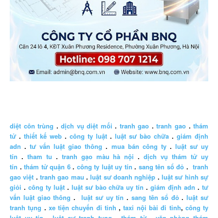
diệt côn trùng
.
dịch vụ diệt mối
.
tranh gao
.
tranh gao
.
thám
tử
.
thiết kế web
.
công ty luật
.
luật sư bào chữa
.
giám định
adn
.
tư vấn luật giao thông
.
mua bán công ty
.
luật sư uy
tín
.
tham tu
.
tranh gạo màu hà nội
.
dịch vụ thám tử uy
tín
.
thám tử quận 6
.
công ty luật uy tín
.
sang tên sổ đỏ
.
tranh
gao việt
.
tranh gao mau
.
luật sư doanh nghiệp
.
luật sư hình sự
giỏi
.
công ty luật
.
luật sư bào chữa uy tín
.
giám định adn
.
tư
vấn luật giao thông
.
luật sư uy tín
.
sang tên sổ đỏ
.
luật sư
tranh tụng
.
xe tiện chuyến đi tỉnh
,
taxi nội bài đi tỉnh
,
công ty
luật uy tín
.
luật sư tranh tụng
,
thám tử
,
văn phòng thám