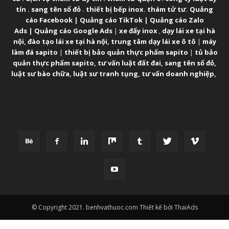
tín
.
sang tên sổ đỏ
.
thiết bị bếp inox
.
thám tử tư
.
Quảng
cáo Facebook
|
Quảng cáo TikTok
|
Quảng cáo Zalo
Ads
|
Quảng cáo Google Ads
|
xe đẩy inox
,
dạy lái xe tại hà
nội
,
đào tạo lái xe tại hà nội
,
trung tâm dạy lái xe ô tô
|
máy
làm đá sapito
|
thiết bị bảo quản thực phẩm sapito
|
tủ bảo
quản thực phẩm sapito
,
tư vấn luật đất đai
,
sang tên sổ đỏ
,
luật sư bào chữa
,
luật sư tranh tụng
,
tư vấn doanh nghiệp
,
FOLLOW US
© Copyright 2021. benhvathuoc.com Thiết kế bởi ThaiAds