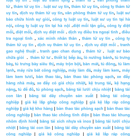
tử
,
thám tử uy tín .
luật sư uy tín
,
thám tử uy tín
,
công ty thám tử
uy tín
,
dịch vụ thám tử uy tín
,
văn phòng thám tử uy tín
,
luật sư
bào chữa hình sự giỏi
,
công ty luật uy tín
,
luật sư uy tín tại hà
nội
,
công ty luật uy tín tại hà nội
.
diệt mối tận gốc
,
công ty diệt
mối
,
diệt mối
,
dịch vụ diệt mối
.
dịch vụ điều tra ngoại tình
,
điều
tra ngoại tình
,
xác minh nhân thân
,
thám tử uy tín
,
công ty
thám tử uy tín
,
dịch vụ thám tử uy tín
.
dịch vụ diệt mối
.
tranh
gao nghệ thuật
.
tranh gao chan dung
.
thám tử
.
luật sư bào
chữa giỏi
.
thám tử tư
.
thiết bị bếp âu
,
lò nướng bánh
,
tủ trưng
bày
,
tủ trưng bày siêu thị
,
máy trộn bột
,
bàn mát
,
tủ đông
,
tủ làm
lạnh
,
máy rửa bát công nghiệp
,
máy làm đá
,
máy làm kem
,
máy
làm kem tươi
,
bàn thao tác
,
bàn thao tác phòng sạch
,
xe đẩy
hàng nhà máy
,
xe đẩy có giá chịu nhiệt
,
kệ trung tải
,
kệ hạng
nặng
,
tủ để đồ
,
tủ phòng sạch
,
băng tải lưới chịu nhiệt
|
băng tải
con lăn
|
băng tải dây chuyền sản xuất
|
băng tải công
nghiệp
|
giá kệ lắp ghép công nghiệp
|
giá kệ lắp ráp công
nghiệp
|
giá kệ kho hàng
|
bàn thao tác phòng sạch
|
bàn thao tác
công nghiệp
|
bàn thao tác chống tĩnh điện
|
bàn thao tác khung
nhôm định hình
|
băng tải xích nhựa và inox
|
băng tải lưới chịu
nhiệt
|
băng tải con lăn
|
băng tải dây chuyền sản xuất
|
băng tải
công nghiệp
|
giá kệ công nghiệp
|
giá kệ lắp ráp công