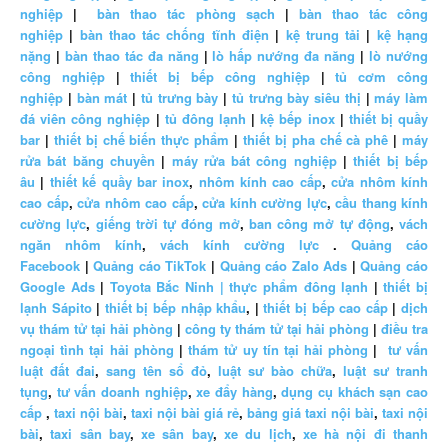
nghiệp
|
bàn thao tác phòng sạch
|
bàn thao tác công
nghiệp
|
bàn thao tác chống tĩnh điện
|
kệ trung tải
|
kệ hạng
nặng
|
bàn thao tác đa năng
|
lò hấp nướng đa năng
|
lò nướng
công nghiệp
|
thiết bị bếp công nghiệp
|
tủ cơm công
nghiệp
|
bàn mát
|
tủ trưng bày
|
tủ trưng bày siêu thị
|
máy làm
đá viên công nghiệp
|
tủ đông lạnh
|
kệ bếp inox
|
thiết bị quầy
bar
|
thiết bị chế biến thực phẩm
|
thiết bị pha chế cà phê
|
máy
rửa bát băng chuyền
|
máy rửa bát công nghiệp
|
thiết bị bếp
âu
|
thiết kế quầy bar inox
,
nhôm kính cao cấp
,
cửa nhôm kính
cao cấp
,
cửa nhôm cao cấp
,
cửa kính cường lực
,
cầu thang kính
cường lực
,
giếng trời tự đóng mở
,
ban công mở tự động
,
vách
ngăn nhôm kính
,
vách kính cường lực
.
Quảng cáo
Facebook
|
Quảng cáo TikTok
|
Quảng cáo Zalo Ads
|
Quảng cáo
Google Ads
|
Toyota Bắc Ninh |
thực phẩm đông lạnh
|
thiết bị
lạnh Sápito
|
thiết bị bếp nhập khẩu
, |
thiết bị bếp cao cấp
|
dịch
vụ thám tử tại hải phòng
|
công ty thám tử tại hải phòng
|
điều tra
ngoại tình tại hải phòng
|
thám tử uy tín tại hải phòng
|
tư vấn
luật đất đai
,
sang tên sổ đỏ
,
luật sư bào chữa
,
luật sư tranh
tụng
,
tư vấn doanh nghiệp
,
xe đẩy hàng
,
dụng cụ khách sạn cao
cấp
,
taxi nội bài
,
taxi nội bài giá rẻ
,
bảng giá taxi nội bài
,
taxi nội
bài
,
taxi sân bay
,
xe sân bay
,
xe du lịch
,
xe hà nội đi thanh