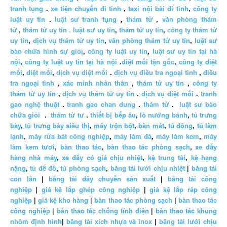
tranh tụng
.
xe tiện chuyến đi tỉnh
,
taxi nội bài đi tỉnh
,
công ty
luật uy tín
.
luật sư tranh tụng
,
thám tử
,
văn phòng thám
tử
,
thám tử uy tín .
luật sư uy tín
,
thám tử uy tín
,
công ty thám tử
uy tín
,
dịch vụ thám tử uy tín
,
văn phòng thám tử uy tín
,
luật sư
bào chữa hình sự giỏi
,
công ty luật uy tín
,
luật sư uy tín tại hà
nội
,
công ty luật uy tín tại hà nội
.
diệt mối tận gốc
,
công ty diệt
mối
,
diệt mối
,
dịch vụ diệt mối
.
dịch vụ điều tra ngoại tình
,
điều
tra ngoại tình
,
xác minh nhân thân
,
thám tử uy tín
,
công ty
thám tử uy tín
,
dịch vụ thám tử uy tín
.
dịch vụ diệt mối
.
tranh
gao nghệ thuật
.
tranh gao chan dung
.
thám tử
.
luật sư bào
chữa giỏi
.
thám tử tư
.
thiết bị bếp âu
,
lò nướng bánh
,
tủ trưng
bày
,
tủ trưng bày siêu thị
,
máy trộn bột
,
bàn mát
,
tủ đông
,
tủ làm
lạnh
,
máy rửa bát công nghiệp
,
máy làm đá
,
máy làm kem
,
máy
làm kem tươi
,
bàn thao tác
,
bàn thao tác phòng sạch
,
xe đẩy
hàng nhà máy
,
xe đẩy có giá chịu nhiệt
,
kệ trung tải
,
kệ hạng
nặng
,
tủ để đồ
,
tủ phòng sạch
,
băng tải lưới chịu nhiệt
|
băng tải
con lăn
|
băng tải dây chuyền sản xuất
|
băng tải công
nghiệp
|
giá kệ lắp ghép công nghiệp
|
giá kệ lắp ráp công
nghiệp
|
giá kệ kho hàng
|
bàn thao tác phòng sạch
|
bàn thao tác
công nghiệp
|
bàn thao tác chống tĩnh điện
|
bàn thao tác khung
nhôm định hình
|
băng tải xích nhựa và inox
|
băng tải lưới chịu