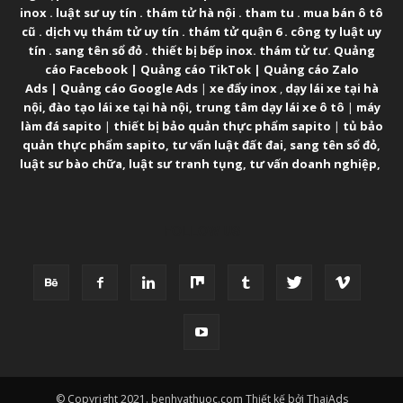
inox
.
luật sư uy tín
.
thám tử hà nội
.
tham tu
.
mua bán ô tô
cũ
.
dịch vụ thám tử uy tín
.
thám tử quận 6
.
công ty luật uy
tín
.
sang tên sổ đỏ
.
thiết bị bếp inox
.
thám tử tư
.
Quảng
cáo Facebook
|
Quảng cáo TikTok
|
Quảng cáo Zalo
Ads
|
Quảng cáo Google Ads
|
xe đẩy inox
,
dạy lái xe tại hà
nội
,
đào tạo lái xe tại hà nội
,
trung tâm dạy lái xe ô tô
|
máy
làm đá sapito
|
thiết bị bảo quản thực phẩm sapito
|
tủ bảo
quản thực phẩm sapito
,
tư vấn luật đất đai
,
sang tên sổ đỏ
,
luật sư bào chữa
,
luật sư tranh tụng
,
tư vấn doanh nghiệp
,
FOLLOW US
© Copyright 2021. benhvathuoc.com Thiết kế bởi ThaiAds