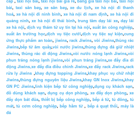
cấp
,
taxi nội bài
,
taxi nội bài giá rẻ
,
bảng giá taxi nội bài
,
taxi nội
bài
,
taxi sân bay
,
xe sân bay
,
xe du lịch
,
xe hà nội đi thanh
hoá
,
xe hà nội đi ninh bình
,
xe hà nội đi nam định
,
xe hà nội đi
quảng ninh
,
xe hà nội đi thái bình
,
trung tâm dạy lái xe
,
dạy lái
xe hà nội
,
dịch vụ thám tử uy tín tại hà nội
,
suất ăn công nghiệp
,
suất ăn trường học
,
dịch vụ tiệc cưới
,
dịch vụ tiệc sự kiện
,
cung
ứng thực phẩm an toàn
,
jiwins
,
rack Jiwins
,
vòi Jiwins
,
thùng rác
Jiwins
,
bếp từ âm quầy
,
vòi nước jiwins
,
thùng đựng đá giữ nhiệt
Jiwins
,
thùng rác di động Jiwins
,
vòi nước nóng lạnh Jiwins
,
vòi
phun tráng nóng lạnh jiwins
,
vòi phun tráng jiwins
,
xe đẩy đĩa di
động Jiwins,
xe đẩy đĩa điều chỉnh Jiwins
,
xe đẩy rack Jiwins
,
rack
rửa ly Jiwins
,
khay đựng topping Jiwins
,
khay phục vụ chữ nhật
Jiwins
,
thùng đựng nguyên liệu Jiwins
,
khay GN Inox Jiwins
,
khay
GN PC Jiwins
,
linh kiện bếp từ công nghiệp
,
dụng cụ khách sạn
,
đồ dùng khách sạn
,
dụng cụ dọn phòng
,
xe đẩy dọn phòng
,
xe
đẩy dọn bát đũa
,
thiết bị bếp công nghiệp
,
bếp á từ
,
tủ đông
,
tủ
mát
,
tủ cơm công nghiệp
,
bếp hầm từ
,
bếp á quạt thổi
,
máy là
đá