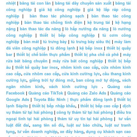
nhiệt
|
băng tải con lăn
|
băng tải dây chuyền sản xuất
|
băng tải
công nghiệp
|
giá kệ công nghiệp
|
giá kệ lắp ráp công
nghiệp
|
bàn thao tác phòng sạch
|
bàn thao tác công
nghiệp
|
bàn thao tác chống tĩnh điện
|
kệ trung tải
|
kệ hạng
nặng
|
bàn thao tác đa năng
|
lò hấp nướng đa năng
|
lò nướng
công nghiệp
|
thiết bị bếp công nghiệp
|
tủ cơm công
nghiệp
|
bàn mát
|
tủ trưng bày
|
tủ trưng bày siêu thị
|
máy làm
đá viên công nghiệp
|
tủ đông lạnh
|
kệ bếp inox
|
thiết bị quầy
bar
|
thiết bị chế biến thực phẩm
|
thiết bị pha chế cà phê
|
máy
rửa bát băng chuyền
|
máy rửa bát công nghiệp
|
thiết bị bếp
âu
|
thiết kế quầy bar inox
,
nhôm kính cao cấp
,
cửa nhôm kính
cao cấp
,
cửa nhôm cao cấp
,
cửa kính cường lực
,
cầu thang kính
cường lực
,
giếng trời tự đóng mở
,
ban công mở tự động
,
vách
ngăn nhôm kính
,
vách kính cường lực
.
Quảng cáo
Facebook
|
Quảng cáo TikTok
|
Quảng cáo Zalo Ads
|
Quảng cáo
Google Ads
|
Toyota Bắc Ninh |
thực phẩm đông lạnh
|
thiết bị
lạnh Sápito
|
thiết bị bếp nhập khẩu
, |
thiết bị bếp cao cấp
|
dịch
vụ thám tử tại hải phòng
|
công ty thám tử tại hải phòng
|
điều tra
ngoại tình tại hải phòng
|
thám tử uy tín tại hải phòng
|
tư vấn
luật đất đai
,
sang tên sổ đỏ
,
luật sư bào chữa
,
luật sư tranh
tụng
,
tư vấn doanh nghiệp
,
xe đẩy hàng
,
dụng cụ khách sạn cao