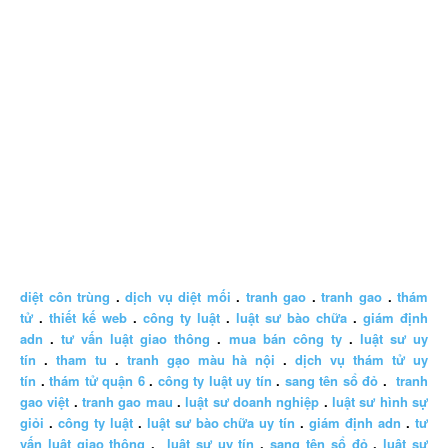
diệt côn trùng
.
dịch vụ diệt mối
.
tranh gao
.
tranh gao
.
thám
tử
.
thiết kế web
.
công ty luật
.
luật sư bào chữa
.
giám định
adn
.
tư vấn luật giao thông
.
mua bán công ty
.
luật sư uy
tín
.
tham tu
.
tranh gạo màu hà nội
.
dịch vụ thám tử uy
tín
.
thám tử quận 6
.
công ty luật uy tín
.
sang tên sổ đỏ
.
tranh
gao việt
.
tranh gao mau
.
luật sư doanh nghiệp
.
luật sư hình sự
giỏi
.
công ty luật
.
luật sư bào chữa uy tín
.
giám định adn
.
tư
vấn luật giao thông
.
luật sư uy tín
.
sang tên sổ đỏ
.
luật sư