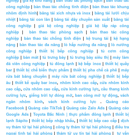
nghiệp
|
giá kệ kho hàng
|
bàn thao tác phòng sạch
|
bàn thao tác
công nghiệp
|
bàn thao tác chống tĩnh điện
|
bàn thao tác khung
nhôm định hình
|
băng tải xích nhựa và inox
|
băng tải lưới chịu
nhiệt
|
băng tải con lăn
|
băng tải dây chuyền sản xuất
|
băng tải
công nghiệp
|
giá kệ công nghiệp
|
giá kệ lắp ráp công
nghiệp
|
bàn thao tác phòng sạch
|
bàn thao tác công
nghiệp
|
bàn thao tác chống tĩnh điện
|
kệ trung tải
|
kệ hạng
nặng
|
bàn thao tác đa năng
|
lò hấp nướng đa năng
|
lò nướng
công nghiệp
|
thiết bị bếp công nghiệp
|
tủ cơm công
nghiệp
|
bàn mát
|
tủ trưng bày
|
tủ trưng bày siêu thị
|
máy làm
đá viên công nghiệp
|
tủ đông lạnh
|
kệ bếp inox
|
thiết bị quầy
bar
|
thiết bị chế biến thực phẩm
|
thiết bị pha chế cà phê
|
máy
rửa bát băng chuyền
|
máy rửa bát công nghiệp
|
thiết bị bếp
âu
|
thiết kế quầy bar inox
,
nhôm kính cao cấp
,
cửa nhôm kính
cao cấp
,
cửa nhôm cao cấp
,
cửa kính cường lực
,
cầu thang kính
cường lực
,
giếng trời tự đóng mở
,
ban công mở tự động
,
vách
ngăn nhôm kính
,
vách kính cường lực
.
Quảng cáo
Facebook
|
Quảng cáo TikTok
|
Quảng cáo Zalo Ads
|
Quảng cáo
Google Ads
|
Toyota Bắc Ninh |
thực phẩm đông lạnh
|
thiết bị
lạnh Sápito
|
thiết bị bếp nhập khẩu
, |
thiết bị bếp cao cấp
|
dịch
vụ thám tử tại hải phòng
|
công ty thám tử tại hải phòng
|
điều tra
ngoại tình tại hải phòng
|
thám tử uy tín tại hải phòng
|
tư vấn