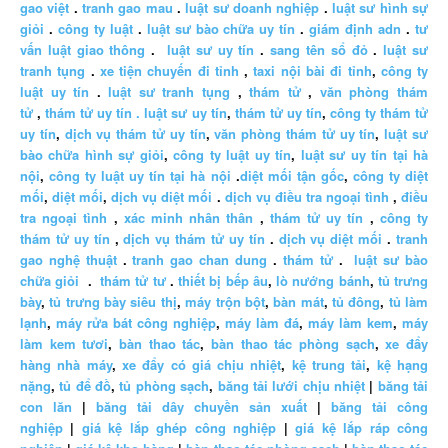
gao việt
.
tranh gao mau
.
luật sư doanh nghiệp
.
luật sư hình sự
giỏi
.
công ty luật
.
luật sư bào chữa uy tín
.
giám định adn
.
tư
vấn luật giao thông
.
luật sư uy tín
.
sang tên sổ đỏ
.
luật sư
tranh tụng
.
xe tiện chuyến đi tỉnh
,
taxi nội bài đi tỉnh
,
công ty
luật uy tín
.
luật sư tranh tụng
,
thám tử
,
văn phòng thám
tử
,
thám tử uy tín .
luật sư uy tín
,
thám tử uy tín
,
công ty thám tử
uy tín
,
dịch vụ thám tử uy tín
,
văn phòng thám tử uy tín
,
luật sư
bào chữa hình sự giỏi
,
công ty luật uy tín
,
luật sư uy tín tại hà
nội
,
công ty luật uy tín tại hà nội
.
diệt mối tận gốc
,
công ty diệt
mối
,
diệt mối
,
dịch vụ diệt mối
.
dịch vụ điều tra ngoại tình
,
điều
tra ngoại tình
,
xác minh nhân thân
,
thám tử uy tín
,
công ty
thám tử uy tín
,
dịch vụ thám tử uy tín
.
dịch vụ diệt mối
.
tranh
gao nghệ thuật
.
tranh gao chan dung
.
thám tử
.
luật sư bào
chữa giỏi
.
thám tử tư
.
thiết bị bếp âu
,
lò nướng bánh
,
tủ trưng
bày
,
tủ trưng bày siêu thị
,
máy trộn bột
,
bàn mát
,
tủ đông
,
tủ làm
lạnh
,
máy rửa bát công nghiệp
,
máy làm đá
,
máy làm kem
,
máy
làm kem tươi
,
bàn thao tác
,
bàn thao tác phòng sạch
,
xe đẩy
hàng nhà máy
,
xe đẩy có giá chịu nhiệt
,
kệ trung tải
,
kệ hạng
nặng
,
tủ để đồ
,
tủ phòng sạch
,
băng tải lưới chịu nhiệt
|
băng tải
con lăn
|
băng tải dây chuyền sản xuất
|
băng tải công
nghiệp
|
giá kệ lắp ghép công nghiệp
|
giá kệ lắp ráp công