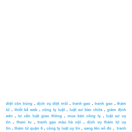
diệt côn trùng
.
dịch vụ diệt mối
.
tranh gao
.
tranh gao
.
thám
tử
.
thiết kế web
.
công ty luật
.
luật sư bào chữa
.
giám định
adn
.
tư vấn luật giao thông
.
mua bán công ty
.
luật sư uy
tín
.
tham tu
.
tranh gạo màu hà nội
.
dịch vụ thám tử uy
tín
.
thám tử quận 6
.
công ty luật uy tín
.
sang tên sổ đỏ
.
tranh