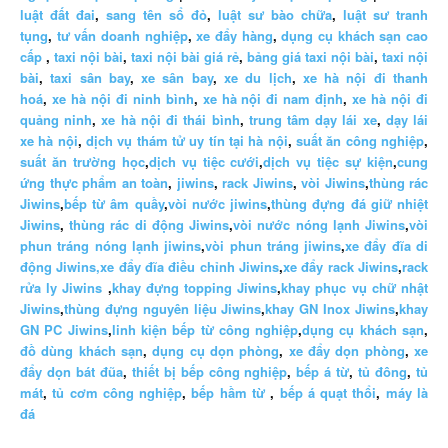
luật đất đai
,
sang tên sổ đỏ
,
luật sư bào chữa
,
luật sư tranh
tụng
,
tư vấn doanh nghiệp
,
xe đẩy hàng
,
dụng cụ khách sạn cao
cấp
,
taxi nội bài
,
taxi nội bài giá rẻ
,
bảng giá taxi nội bài
,
taxi nội
bài
,
taxi sân bay
,
xe sân bay
,
xe du lịch
,
xe hà nội đi thanh
hoá
,
xe hà nội đi ninh bình
,
xe hà nội đi nam định
,
xe hà nội đi
quảng ninh
,
xe hà nội đi thái bình
,
trung tâm dạy lái xe
,
dạy lái
xe hà nội
,
dịch vụ thám tử uy tín tại hà nội
,
suất ăn công nghiệp
,
suất ăn trường học
,
dịch vụ tiệc cưới
,
dịch vụ tiệc sự kiện
,
cung
ứng thực phẩm an toàn
,
jiwins
,
rack Jiwins
,
vòi Jiwins
,
thùng rác
Jiwins
,
bếp từ âm quầy
,
vòi nước jiwins
,
thùng đựng đá giữ nhiệt
Jiwins
,
thùng rác di động Jiwins
,
vòi nước nóng lạnh Jiwins
,
vòi
phun tráng nóng lạnh jiwins
,
vòi phun tráng jiwins
,
xe đẩy đĩa di
động Jiwins,
xe đẩy đĩa điều chỉnh Jiwins
,
xe đẩy rack Jiwins
,
rack
rửa ly Jiwins
,
khay đựng topping Jiwins
,
khay phục vụ chữ nhật
Jiwins
,
thùng đựng nguyên liệu Jiwins
,
khay GN Inox Jiwins
,
khay
GN PC Jiwins
,
linh kiện bếp từ công nghiệp
,
dụng cụ khách sạn
,
đồ dùng khách sạn
,
dụng cụ dọn phòng
,
xe đẩy dọn phòng
,
xe
đẩy dọn bát đũa
,
thiết bị bếp công nghiệp
,
bếp á từ
,
tủ đông
,
tủ
mát
,
tủ cơm công nghiệp
,
bếp hầm từ
,
bếp á quạt thổi
,
máy là
đá