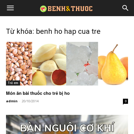
Từ khóa: benh ho hap cua tre
Trẻ em
Món ăn bài thuốc cho trẻ bị ho
admin
-
20/10/2014
0