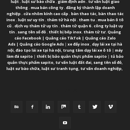
luật
.
luật sư bào chữa
.
giám định adn
.
tư vấn luật giao
thông
.
mua bán công ty
.
đăng ký thành lập doanh
nghiệp
.
cửa nhôm kính cao cấp
.
bàn thao tác
,
bàn thao tác
inox
.
luật sư uy tín
.
thám tử hà nội
.
tham tu
.
mua bán ô tô
cũ
.
dịch vụ thám tử uy tín
.
thám tử quận 6
.
công ty luật uy
tín
.
sang tên sổ đỏ
.
thiết bị bếp inox
.
thám tử tư
.
Quảng
cáo Facebook
|
Quảng cáo TikTok
|
Quảng cáo Zalo
Ads
|
Quảng cáo Google Ads
|
xe đẩy inox
,
dạy lái xe tại hà
nội
,
đào tạo lái xe tại hà nội
,
trung tâm dạy lái xe ô tô
|
máy
làm đá sapito
|
thiết bị bảo quản thực phẩm sapito
|
tủ bảo
quản thực phẩm sapito
,
tư vấn luật đất đai
,
sang tên sổ đỏ
,
luật sư bào chữa
,
luật sư tranh tụng
,
tư vấn doanh nghiệp
,
FOLLOW US