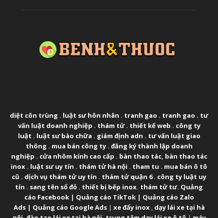
ABOUT US
diệt côn trùng
.
luật sư hôn nhân
.
tranh gao
.
tranh gao
.
tư
vấn luật doanh nghiệp
.
thám tử
.
thiết kế web
.
công ty
luật
.
luật sư bào chữa
.
giám định adn
.
tư vấn luật giao
thông
.
mua bán công ty
.
đăng ký thành lập doanh
nghiệp
.
cửa nhôm kính cao cấp
.
bàn thao tác
,
bàn thao tác
inox
.
luật sư uy tín
.
thám tử hà nội
.
tham tu
.
mua bán ô tô
cũ
.
dịch vụ thám tử uy tín
.
thám tử quận 6
.
công ty luật uy
tín
.
sang tên sổ đỏ
.
thiết bị bếp inox
.
thám tử tư
.
Quảng
cáo Facebook
|
Quảng cáo TikTok
|
Quảng cáo Zalo
Ads
|
Quảng cáo Google Ads
|
xe đẩy inox
,
dạy lái xe tại hà
nội
,
đào tạo lái xe tại hà nội
,
trung tâm dạy lái xe ô tô
|
máy