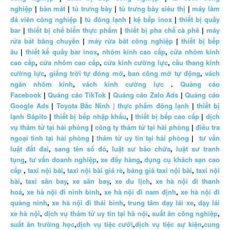
nghiệp
|
bàn mát
|
tủ trưng bày
|
tủ trưng bày siêu thị
|
máy làm
đá viên công nghiệp
|
tủ đông lạnh
|
kệ bếp inox
|
thiết bị quầy
bar
|
thiết bị chế biến thực phẩm
|
thiết bị pha chế cà phê
|
máy
rửa bát băng chuyền
|
máy rửa bát công nghiệp
|
thiết bị bếp
âu
|
thiết kế quầy bar inox
,
nhôm kính cao cấp
,
cửa nhôm kính
cao cấp
,
cửa nhôm cao cấp
,
cửa kính cường lực
,
cầu thang kính
cường lực
,
giếng trời tự đóng mở
,
ban công mở tự động
,
vách
ngăn nhôm kính
,
vách kính cường lực
.
Quảng cáo
Facebook
|
Quảng cáo TikTok
|
Quảng cáo Zalo Ads
|
Quảng cáo
Google Ads
|
Toyota Bắc Ninh |
thực phẩm đông lạnh
|
thiết bị
lạnh Sápito
|
thiết bị bếp nhập khẩu
, |
thiết bị bếp cao cấp
|
dịch
vụ thám tử tại hải phòng
|
công ty thám tử tại hải phòng
|
điều tra
ngoại tình tại hải phòng
|
thám tử uy tín tại hải phòng
|
tư vấn
luật đất đai
,
sang tên sổ đỏ
,
luật sư bào chữa
,
luật sư tranh
tụng
,
tư vấn doanh nghiệp
,
xe đẩy hàng
,
dụng cụ khách sạn cao
cấp
,
taxi nội bài
,
taxi nội bài giá rẻ
,
bảng giá taxi nội bài
,
taxi nội
bài
,
taxi sân bay
,
xe sân bay
,
xe du lịch
,
xe hà nội đi thanh
hoá
,
xe hà nội đi ninh bình
,
xe hà nội đi nam định
,
xe hà nội đi
quảng ninh
,
xe hà nội đi thái bình
,
trung tâm dạy lái xe
,
dạy lái
xe hà nội
,
dịch vụ thám tử uy tín tại hà nội
,
suất ăn công nghiệp
,
suất ăn trường học
,
dịch vụ tiệc cưới
,
dịch vụ tiệc sự kiện
,
cung