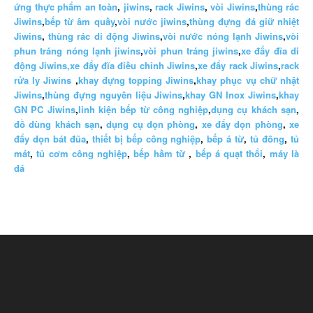
ứng thực phẩm an toàn
,
jiwins
,
rack Jiwins
,
vòi Jiwins
,
thùng rác
Jiwins
,
bếp từ âm quầy
,
vòi nước jiwins
,
thùng đựng đá giữ nhiệt
Jiwins
,
thùng rác di động Jiwins
,
vòi nước nóng lạnh Jiwins
,
vòi
phun tráng nóng lạnh jiwins
,
vòi phun tráng jiwins
,
xe đẩy đĩa di
động Jiwins,
xe đẩy đĩa điều chỉnh Jiwins
,
xe đẩy rack Jiwins
,
rack
rửa ly Jiwins
,
khay đựng topping Jiwins
,
khay phục vụ chữ nhật
Jiwins
,
thùng đựng nguyên liệu Jiwins
,
khay GN Inox Jiwins
,
khay
GN PC Jiwins
,
linh kiện bếp từ công nghiệp
,
dụng cụ khách sạn
,
đồ dùng khách sạn
,
dụng cụ dọn phòng
,
xe đẩy dọn phòng
,
xe
đẩy dọn bát đũa
,
thiết bị bếp công nghiệp
,
bếp á từ
,
tủ đông
,
tủ
mát
,
tủ cơm công nghiệp
,
bếp hầm từ
,
bếp á quạt thổi
,
máy là
đá