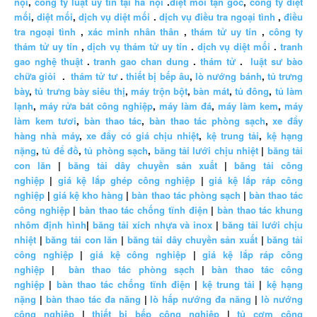
nội
,
công ty luật uy tín tại hà nội
.
diệt mối tận gốc
,
công ty diệt
mối
,
diệt mối
,
dịch vụ diệt mối
.
dịch vụ điều tra ngoại tình
,
điều
tra ngoại tình
,
xác minh nhân thân
,
thám tử uy tín
,
công ty
thám tử uy tín
,
dịch vụ thám tử uy tín
.
dịch vụ diệt mối
.
tranh
gao nghệ thuật
.
tranh gao chan dung
.
thám tử
.
luật sư bào
chữa giỏi
.
thám tử tư
.
thiết bị bếp âu
,
lò nướng bánh
,
tủ trưng
bày
,
tủ trưng bày siêu thị
,
máy trộn bột
,
bàn mát
,
tủ đông
,
tủ làm
lạnh
,
máy rửa bát công nghiệp
,
máy làm đá
,
máy làm kem
,
máy
làm kem tươi
,
bàn thao tác
,
bàn thao tác phòng sạch
,
xe đẩy
hàng nhà máy
,
xe đẩy có giá chịu nhiệt
,
kệ trung tải
,
kệ hạng
nặng
,
tủ để đồ
,
tủ phòng sạch
,
băng tải lưới chịu nhiệt
|
băng tải
con lăn
|
băng tải dây chuyền sản xuất
|
băng tải công
nghiệp
|
giá kệ lắp ghép công nghiệp
|
giá kệ lắp ráp công
nghiệp
|
giá kệ kho hàng
|
bàn thao tác phòng sạch
|
bàn thao tác
công nghiệp
|
bàn thao tác chống tĩnh điện
|
bàn thao tác khung
nhôm định hình
|
băng tải xích nhựa và inox
|
băng tải lưới chịu
nhiệt
|
băng tải con lăn
|
băng tải dây chuyền sản xuất
|
băng tải
công nghiệp
|
giá kệ công nghiệp
|
giá kệ lắp ráp công
nghiệp
|
bàn thao tác phòng sạch
|
bàn thao tác công
nghiệp
|
bàn thao tác chống tĩnh điện
|
kệ trung tải
|
kệ hạng
nặng
|
bàn thao tác đa năng
|
lò hấp nướng đa năng
|
lò nướng
công nghiệp
|
thiết bị bếp công nghiệp
|
tủ cơm công