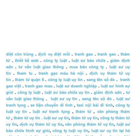
diệt côn trùng
.
dịch vụ diệt mối
.
tranh gao
.
tranh gao
.
thám
tử
.
thiết kế web
.
công ty luật
.
luật sư bào chữa
.
giám định
adn
.
tư vấn luật giao thông
.
mua bán công ty
.
luật sư uy
tín
.
tham tu
.
tranh gạo màu hà nội
.
dịch vụ thám tử uy
tín
.
thám tử quận 6
.
công ty luật uy tín
.
sang tên sổ đỏ
.
tranh
gao việt
.
tranh gao mau
.
luật sư doanh nghiệp
.
luật sư hình sự
giỏi
.
công ty luật
.
luật sư bào chữa uy tín
.
giám định adn
.
tư
vấn luật giao thông
.
luật sư uy tín
.
sang tên sổ đỏ
.
luật sư
tranh tụng
.
xe tiện chuyến đi tỉnh
,
taxi nội bài đi tỉnh
,
công ty
luật uy tín
.
luật sư tranh tụng
,
thám tử
,
văn phòng thám
tử
,
thám tử uy tín .
luật sư uy tín
,
thám tử uy tín
,
công ty thám tử
uy tín
,
dịch vụ thám tử uy tín
,
văn phòng thám tử uy tín
,
luật sư
bào chữa hình sự giỏi
,
công ty luật uy tín
,
luật sư uy tín tại hà