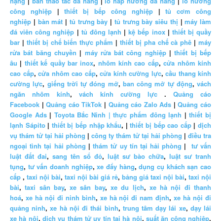
nặng
|
bàn thao tác đa năng
|
lò hấp nướng đa năng
|
lò nướng
công nghiệp
|
thiết bị bếp công nghiệp
|
tủ cơm công
nghiệp
|
bàn mát
|
tủ trưng bày
|
tủ trưng bày siêu thị
|
máy làm
đá viên công nghiệp
|
tủ đông lạnh
|
kệ bếp inox
|
thiết bị quầy
bar
|
thiết bị chế biến thực phẩm
|
thiết bị pha chế cà phê
|
máy
rửa bát băng chuyền
|
máy rửa bát công nghiệp
|
thiết bị bếp
âu
|
thiết kế quầy bar inox
,
nhôm kính cao cấp
,
cửa nhôm kính
cao cấp
,
cửa nhôm cao cấp
,
cửa kính cường lực
,
cầu thang kính
cường lực
,
giếng trời tự đóng mở
,
ban công mở tự động
,
vách
ngăn nhôm kính
,
vách kính cường lực
.
Quảng cáo
Facebook
|
Quảng cáo TikTok
|
Quảng cáo Zalo Ads
|
Quảng cáo
Google Ads
|
Toyota Bắc Ninh |
thực phẩm đông lạnh
|
thiết bị
lạnh Sápito
|
thiết bị bếp nhập khẩu
, |
thiết bị bếp cao cấp
|
dịch
vụ thám tử tại hải phòng
|
công ty thám tử tại hải phòng
|
điều tra
ngoại tình tại hải phòng
|
thám tử uy tín tại hải phòng
|
tư vấn
luật đất đai
,
sang tên sổ đỏ
,
luật sư bào chữa
,
luật sư tranh
tụng
,
tư vấn doanh nghiệp
,
xe đẩy hàng
,
dụng cụ khách sạn cao
cấp
,
taxi nội bài
,
taxi nội bài giá rẻ
,
bảng giá taxi nội bài
,
taxi nội
bài
,
taxi sân bay
,
xe sân bay
,
xe du lịch
,
xe hà nội đi thanh
hoá
,
xe hà nội đi ninh bình
,
xe hà nội đi nam định
,
xe hà nội đi
quảng ninh
,
xe hà nội đi thái bình
,
trung tâm dạy lái xe
,
dạy lái
xe hà nội
,
dịch vụ thám tử uy tín tại hà nội
,
suất ăn công nghiệp
,