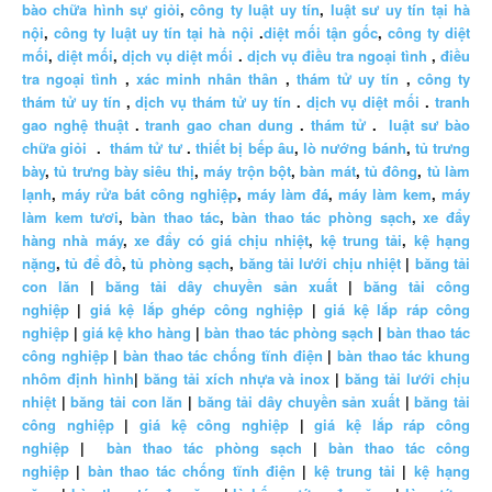
bào chữa hình sự giỏi
,
công ty luật uy tín
,
luật sư uy tín tại hà
nội
,
công ty luật uy tín tại hà nội
.
diệt mối tận gốc
,
công ty diệt
mối
,
diệt mối
,
dịch vụ diệt mối
.
dịch vụ điều tra ngoại tình
,
điều
tra ngoại tình
,
xác minh nhân thân
,
thám tử uy tín
,
công ty
thám tử uy tín
,
dịch vụ thám tử uy tín
.
dịch vụ diệt mối
.
tranh
gao nghệ thuật
.
tranh gao chan dung
.
thám tử
.
luật sư bào
chữa giỏi
.
thám tử tư
.
thiết bị bếp âu
,
lò nướng bánh
,
tủ trưng
bày
,
tủ trưng bày siêu thị
,
máy trộn bột
,
bàn mát
,
tủ đông
,
tủ làm
lạnh
,
máy rửa bát công nghiệp
,
máy làm đá
,
máy làm kem
,
máy
làm kem tươi
,
bàn thao tác
,
bàn thao tác phòng sạch
,
xe đẩy
hàng nhà máy
,
xe đẩy có giá chịu nhiệt
,
kệ trung tải
,
kệ hạng
nặng
,
tủ để đồ
,
tủ phòng sạch
,
băng tải lưới chịu nhiệt
|
băng tải
con lăn
|
băng tải dây chuyền sản xuất
|
băng tải công
nghiệp
|
giá kệ lắp ghép công nghiệp
|
giá kệ lắp ráp công
nghiệp
|
giá kệ kho hàng
|
bàn thao tác phòng sạch
|
bàn thao tác
công nghiệp
|
bàn thao tác chống tĩnh điện
|
bàn thao tác khung
nhôm định hình
|
băng tải xích nhựa và inox
|
băng tải lưới chịu
nhiệt
|
băng tải con lăn
|
băng tải dây chuyền sản xuất
|
băng tải
công nghiệp
|
giá kệ công nghiệp
|
giá kệ lắp ráp công
nghiệp
|
bàn thao tác phòng sạch
|
bàn thao tác công
nghiệp
|
bàn thao tác chống tĩnh điện
|
kệ trung tải
|
kệ hạng