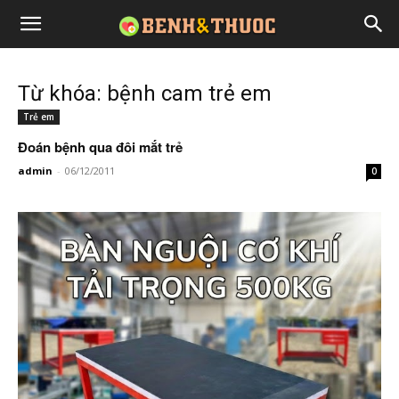
Từ khóa: bệnh cam trẻ em
Trẻ em
Đoán bệnh qua đôi mắt trẻ
admin
-
06/12/2011
0