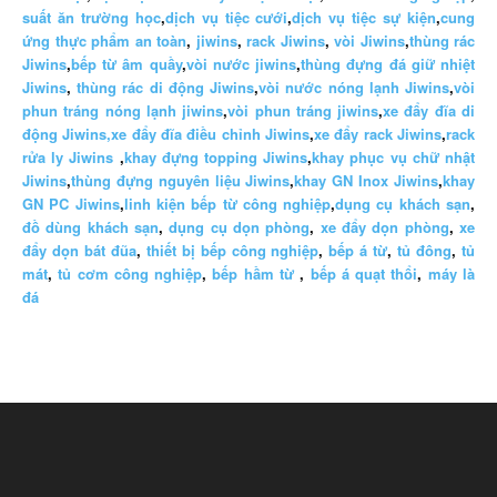
suất ăn trường học
,
dịch vụ tiệc cưới
,
dịch vụ tiệc sự kiện
,
cung
ứng thực phẩm an toàn
,
jiwins
,
rack Jiwins
,
vòi Jiwins
,
thùng rác
Jiwins
,
bếp từ âm quầy
,
vòi nước jiwins
,
thùng đựng đá giữ nhiệt
Jiwins
,
thùng rác di động Jiwins
,
vòi nước nóng lạnh Jiwins
,
vòi
phun tráng nóng lạnh jiwins
,
vòi phun tráng jiwins
,
xe đẩy đĩa di
động Jiwins,
xe đẩy đĩa điều chỉnh Jiwins
,
xe đẩy rack Jiwins
,
rack
rửa ly Jiwins
,
khay đựng topping Jiwins
,
khay phục vụ chữ nhật
Jiwins
,
thùng đựng nguyên liệu Jiwins
,
khay GN Inox Jiwins
,
khay
GN PC Jiwins
,
linh kiện bếp từ công nghiệp
,
dụng cụ khách sạn
,
đồ dùng khách sạn
,
dụng cụ dọn phòng
,
xe đẩy dọn phòng
,
xe
đẩy dọn bát đũa
,
thiết bị bếp công nghiệp
,
bếp á từ
,
tủ đông
,
tủ
mát
,
tủ cơm công nghiệp
,
bếp hầm từ
,
bếp á quạt thổi
,
máy là
đá