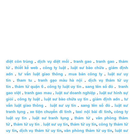
diệt côn trùng
.
dịch vụ diệt mối
.
tranh gao
.
tranh gao
.
thám
tử
.
thiết kế web
.
công ty luật
.
luật sư bào chữa
.
giám định
adn
.
tư vấn luật giao thông
.
mua bán công ty
.
luật sư uy
tín
.
tham tu
.
tranh gạo màu hà nội
.
dịch vụ thám tử uy
tín
.
thám tử quận 6
.
công ty luật uy tín
.
sang tên sổ đỏ
.
tranh
gao việt
.
tranh gao mau
.
luật sư doanh nghiệp
.
luật sư hình sự
giỏi
.
công ty luật
.
luật sư bào chữa uy tín
.
giám định adn
.
tư
vấn luật giao thông
.
luật sư uy tín
.
sang tên sổ đỏ
.
luật sư
tranh tụng
.
xe tiện chuyến đi tỉnh
,
taxi nội bài đi tỉnh
,
công ty
luật uy tín
.
luật sư tranh tụng
,
thám tử
,
văn phòng thám
tử
,
thám tử uy tín .
luật sư uy tín
,
thám tử uy tín
,
công ty thám tử
uy tín
,
dịch vụ thám tử uy tín
,
văn phòng thám tử uy tín
,
luật sư