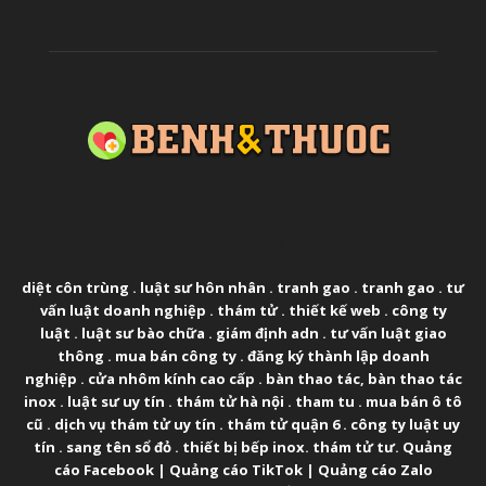
ABOUT US
diệt côn trùng
.
luật sư hôn nhân
.
tranh gao
.
tranh gao
.
tư
vấn luật doanh nghiệp
.
thám tử
.
thiết kế web
.
công ty
luật
.
luật sư bào chữa
.
giám định adn
.
tư vấn luật giao
thông
.
mua bán công ty
.
đăng ký thành lập doanh
nghiệp
.
cửa nhôm kính cao cấp
.
bàn thao tác
,
bàn thao tác
inox
.
luật sư uy tín
.
thám tử hà nội
.
tham tu
.
mua bán ô tô
cũ
.
dịch vụ thám tử uy tín
.
thám tử quận 6
.
công ty luật uy
tín
.
sang tên sổ đỏ
.
thiết bị bếp inox
.
thám tử tư
.
Quảng
cáo Facebook
|
Quảng cáo TikTok
|
Quảng cáo Zalo