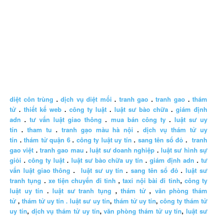
diệt côn trùng
.
dịch vụ diệt mối
.
tranh gao
.
tranh gao
.
thám
tử
.
thiết kế web
.
công ty luật
.
luật sư bào chữa
.
giám định
adn
.
tư vấn luật giao thông
.
mua bán công ty
.
luật sư uy
tín
.
tham tu
.
tranh gạo màu hà nội
.
dịch vụ thám tử uy
tín
.
thám tử quận 6
.
công ty luật uy tín
.
sang tên sổ đỏ
.
tranh
gao việt
.
tranh gao mau
.
luật sư doanh nghiệp
.
luật sư hình sự
giỏi
.
công ty luật
.
luật sư bào chữa uy tín
.
giám định adn
.
tư
vấn luật giao thông
.
luật sư uy tín
.
sang tên sổ đỏ
.
luật sư
tranh tụng
.
xe tiện chuyến đi tỉnh
,
taxi nội bài đi tỉnh
,
công ty
luật uy tín
.
luật sư tranh tụng
,
thám tử
,
văn phòng thám
tử
,
thám tử uy tín .
luật sư uy tín
,
thám tử uy tín
,
công ty thám tử
uy tín
,
dịch vụ thám tử uy tín
,
văn phòng thám tử uy tín
,
luật sư