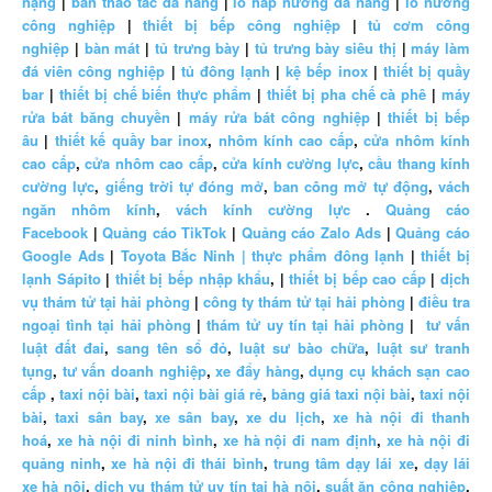
nặng
|
bàn thao tác đa năng
|
lò hấp nướng đa năng
|
lò nướng
công nghiệp
|
thiết bị bếp công nghiệp
|
tủ cơm công
nghiệp
|
bàn mát
|
tủ trưng bày
|
tủ trưng bày siêu thị
|
máy làm
đá viên công nghiệp
|
tủ đông lạnh
|
kệ bếp inox
|
thiết bị quầy
bar
|
thiết bị chế biến thực phẩm
|
thiết bị pha chế cà phê
|
máy
rửa bát băng chuyền
|
máy rửa bát công nghiệp
|
thiết bị bếp
âu
|
thiết kế quầy bar inox
,
nhôm kính cao cấp
,
cửa nhôm kính
cao cấp
,
cửa nhôm cao cấp
,
cửa kính cường lực
,
cầu thang kính
cường lực
,
giếng trời tự đóng mở
,
ban công mở tự động
,
vách
ngăn nhôm kính
,
vách kính cường lực
.
Quảng cáo
Facebook
|
Quảng cáo TikTok
|
Quảng cáo Zalo Ads
|
Quảng cáo
Google Ads
|
Toyota Bắc Ninh |
thực phẩm đông lạnh
|
thiết bị
lạnh Sápito
|
thiết bị bếp nhập khẩu
, |
thiết bị bếp cao cấp
|
dịch
vụ thám tử tại hải phòng
|
công ty thám tử tại hải phòng
|
điều tra
ngoại tình tại hải phòng
|
thám tử uy tín tại hải phòng
|
tư vấn
luật đất đai
,
sang tên sổ đỏ
,
luật sư bào chữa
,
luật sư tranh
tụng
,
tư vấn doanh nghiệp
,
xe đẩy hàng
,
dụng cụ khách sạn cao
cấp
,
taxi nội bài
,
taxi nội bài giá rẻ
,
bảng giá taxi nội bài
,
taxi nội
bài
,
taxi sân bay
,
xe sân bay
,
xe du lịch
,
xe hà nội đi thanh
hoá
,
xe hà nội đi ninh bình
,
xe hà nội đi nam định
,
xe hà nội đi
quảng ninh
,
xe hà nội đi thái bình
,
trung tâm dạy lái xe
,
dạy lái
xe hà nội
,
dịch vụ thám tử uy tín tại hà nội
,
suất ăn công nghiệp
,