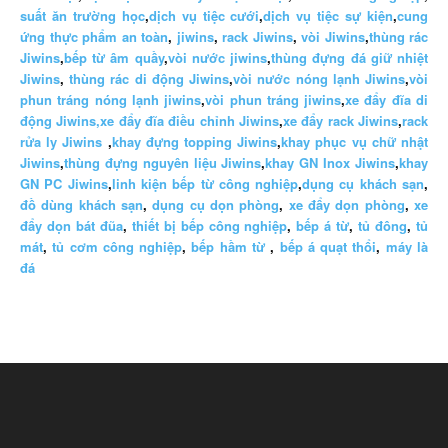
suất ăn trường học
,
dịch vụ tiệc cưới
,
dịch vụ tiệc sự kiện
,
cung
ứng thực phẩm an toàn
,
jiwins
,
rack Jiwins
,
vòi Jiwins
,
thùng rác
Jiwins
,
bếp từ âm quầy
,
vòi nước jiwins
,
thùng đựng đá giữ nhiệt
Jiwins
,
thùng rác di động Jiwins
,
vòi nước nóng lạnh Jiwins
,
vòi
phun tráng nóng lạnh jiwins
,
vòi phun tráng jiwins
,
xe đẩy đĩa di
động Jiwins,
xe đẩy đĩa điều chỉnh Jiwins
,
xe đẩy rack Jiwins
,
rack
rửa ly Jiwins
,
khay đựng topping Jiwins
,
khay phục vụ chữ nhật
Jiwins
,
thùng đựng nguyên liệu Jiwins
,
khay GN Inox Jiwins
,
khay
GN PC Jiwins
,
linh kiện bếp từ công nghiệp
,
dụng cụ khách sạn
,
đồ dùng khách sạn
,
dụng cụ dọn phòng
,
xe đẩy dọn phòng
,
xe
đẩy dọn bát đũa
,
thiết bị bếp công nghiệp
,
bếp á từ
,
tủ đông
,
tủ
mát
,
tủ cơm công nghiệp
,
bếp hầm từ
,
bếp á quạt thổi
,
máy là
đá