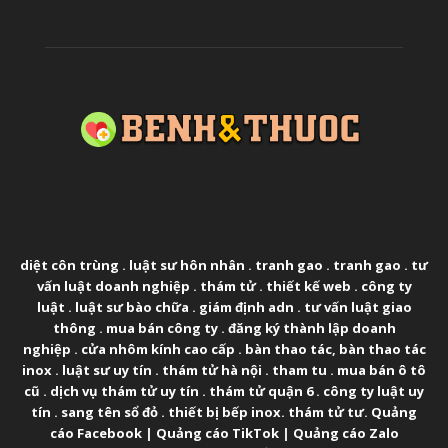
ABOUT US
diệt côn trùng
.
luật sư hôn nhân
.
tranh gao
.
tranh gao
.
tư
vấn luật doanh nghiệp
.
thám tử
.
thiết kế web
.
công ty
luật
.
luật sư bào chữa
.
giám định adn
.
tư vấn luật giao
thông
.
mua bán công ty
.
đăng ký thành lập doanh
nghiệp
.
cửa nhôm kính cao cấp
.
bàn thao tác
,
bàn thao tác
inox
.
luật sư uy tín
.
thám tử hà nội
.
tham tu
.
mua bán ô tô
cũ
.
dịch vụ thám tử uy tín
.
thám tử quận 6
.
công ty luật uy
tín
.
sang tên sổ đỏ
.
thiết bị bếp inox
.
thám tử tư
.
Quảng
cáo Facebook
|
Quảng cáo TikTok
|
Quảng cáo Zalo