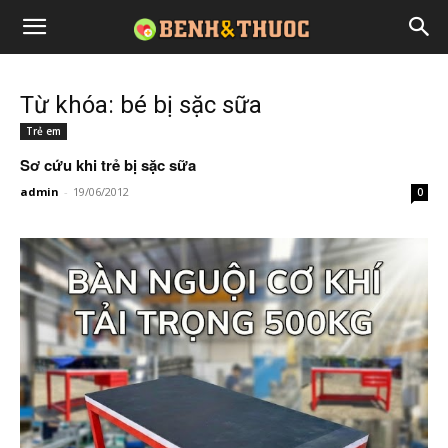
Từ khóa: bé bị sặc sữa
Trẻ em
Sơ cứu khi trẻ bị sặc sữa
admin
-
19/06/2012
0