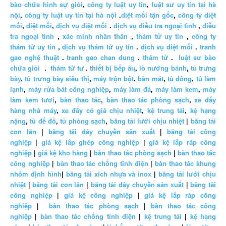
bào chữa hình sự giỏi
,
công ty luật uy tín
,
luật sư uy tín tại hà
nội
,
công ty luật uy tín tại hà nội
.
diệt mối tận gốc
,
công ty diệt
mối
,
diệt mối
,
dịch vụ diệt mối
.
dịch vụ điều tra ngoại tình
,
điều
tra ngoại tình
,
xác minh nhân thân
,
thám tử uy tín
,
công ty
thám tử uy tín
,
dịch vụ thám tử uy tín
.
dịch vụ diệt mối
.
tranh
gao nghệ thuật
.
tranh gao chan dung
.
thám tử
.
luật sư bào
chữa giỏi
.
thám tử tư
.
thiết bị bếp âu
,
lò nướng bánh
,
tủ trưng
bày
,
tủ trưng bày siêu thị
,
máy trộn bột
,
bàn mát
,
tủ đông
,
tủ làm
lạnh
,
máy rửa bát công nghiệp
,
máy làm đá
,
máy làm kem
,
máy
làm kem tươi
,
bàn thao tác
,
bàn thao tác phòng sạch
,
xe đẩy
hàng nhà máy
,
xe đẩy có giá chịu nhiệt
,
kệ trung tải
,
kệ hạng
nặng
,
tủ để đồ
,
tủ phòng sạch
,
băng tải lưới chịu nhiệt
|
băng tải
con lăn
|
băng tải dây chuyền sản xuất
|
băng tải công
nghiệp
|
giá kệ lắp ghép công nghiệp
|
giá kệ lắp ráp công
nghiệp
|
giá kệ kho hàng
|
bàn thao tác phòng sạch
|
bàn thao tác
công nghiệp
|
bàn thao tác chống tĩnh điện
|
bàn thao tác khung
nhôm định hình
|
băng tải xích nhựa và inox
|
băng tải lưới chịu
nhiệt
|
băng tải con lăn
|
băng tải dây chuyền sản xuất
|
băng tải
công nghiệp
|
giá kệ công nghiệp
|
giá kệ lắp ráp công
nghiệp
|
bàn thao tác phòng sạch
|
bàn thao tác công
nghiệp
|
bàn thao tác chống tĩnh điện
|
kệ trung tải
|
kệ hạng