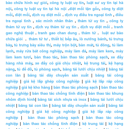
bào chữa hình sự giỏi
,
công ty luật uy tín
,
luật sư uy tín tại hà
nội
,
công ty luật uy tín tại hà nội
.
diệt mối tận gốc
,
công ty diệt
mối
,
diệt mối
,
dịch vụ diệt mối
.
dịch vụ điều tra ngoại tình
,
điều
tra ngoại tình
,
xác minh nhân thân
,
thám tử uy tín
,
công ty
thám tử uy tín
,
dịch vụ thám tử uy tín
.
dịch vụ diệt mối
.
tranh
gao nghệ thuật
.
tranh gao chan dung
.
thám tử
.
luật sư bào
chữa giỏi
.
thám tử tư
.
thiết bị bếp âu
,
lò nướng bánh
,
tủ trưng
bày
,
tủ trưng bày siêu thị
,
máy trộn bột
,
bàn mát
,
tủ đông
,
tủ làm
lạnh
,
máy rửa bát công nghiệp
,
máy làm đá
,
máy làm kem
,
máy
làm kem tươi
,
bàn thao tác
,
bàn thao tác phòng sạch
,
xe đẩy
hàng nhà máy
,
xe đẩy có giá chịu nhiệt
,
kệ trung tải
,
kệ hạng
nặng
,
tủ để đồ
,
tủ phòng sạch
,
băng tải lưới chịu nhiệt
|
băng tải
con lăn
|
băng tải dây chuyền sản xuất
|
băng tải công
nghiệp
|
giá kệ lắp ghép công nghiệp
|
giá kệ lắp ráp công
nghiệp
|
giá kệ kho hàng
|
bàn thao tác phòng sạch
|
bàn thao tác
công nghiệp
|
bàn thao tác chống tĩnh điện
|
bàn thao tác khung
nhôm định hình
|
băng tải xích nhựa và inox
|
băng tải lưới chịu
nhiệt
|
băng tải con lăn
|
băng tải dây chuyền sản xuất
|
băng tải
công nghiệp
|
giá kệ công nghiệp
|
giá kệ lắp ráp công
nghiệp
|
bàn thao tác phòng sạch
|
bàn thao tác công
nghiệp
|
bàn thao tác chống tĩnh điện
|
kệ trung tải
|
kệ hạng