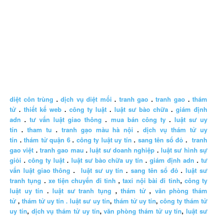
diệt côn trùng
.
dịch vụ diệt mối
.
tranh gao
.
tranh gao
.
thám
tử
.
thiết kế web
.
công ty luật
.
luật sư bào chữa
.
giám định
adn
.
tư vấn luật giao thông
.
mua bán công ty
.
luật sư uy
tín
.
tham tu
.
tranh gạo màu hà nội
.
dịch vụ thám tử uy
tín
.
thám tử quận 6
.
công ty luật uy tín
.
sang tên sổ đỏ
.
tranh
gao việt
.
tranh gao mau
.
luật sư doanh nghiệp
.
luật sư hình sự
giỏi
.
công ty luật
.
luật sư bào chữa uy tín
.
giám định adn
.
tư
vấn luật giao thông
.
luật sư uy tín
.
sang tên sổ đỏ
.
luật sư
tranh tụng
.
xe tiện chuyến đi tỉnh
,
taxi nội bài đi tỉnh
,
công ty
luật uy tín
.
luật sư tranh tụng
,
thám tử
,
văn phòng thám
tử
,
thám tử uy tín .
luật sư uy tín
,
thám tử uy tín
,
công ty thám tử
uy tín
,
dịch vụ thám tử uy tín
,
văn phòng thám tử uy tín
,
luật sư