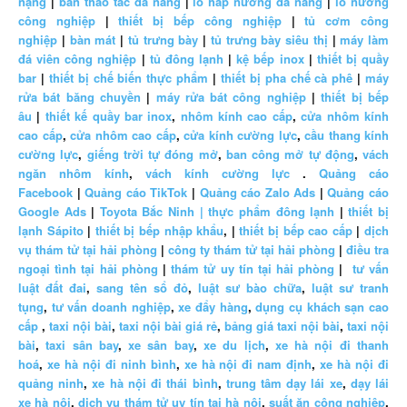
nặng
|
bàn thao tác đa năng
|
lò hấp nướng đa năng
|
lò nướng
công nghiệp
|
thiết bị bếp công nghiệp
|
tủ cơm công
nghiệp
|
bàn mát
|
tủ trưng bày
|
tủ trưng bày siêu thị
|
máy làm
đá viên công nghiệp
|
tủ đông lạnh
|
kệ bếp inox
|
thiết bị quầy
bar
|
thiết bị chế biến thực phẩm
|
thiết bị pha chế cà phê
|
máy
rửa bát băng chuyền
|
máy rửa bát công nghiệp
|
thiết bị bếp
âu
|
thiết kế quầy bar inox
,
nhôm kính cao cấp
,
cửa nhôm kính
cao cấp
,
cửa nhôm cao cấp
,
cửa kính cường lực
,
cầu thang kính
cường lực
,
giếng trời tự đóng mở
,
ban công mở tự động
,
vách
ngăn nhôm kính
,
vách kính cường lực
.
Quảng cáo
Facebook
|
Quảng cáo TikTok
|
Quảng cáo Zalo Ads
|
Quảng cáo
Google Ads
|
Toyota Bắc Ninh |
thực phẩm đông lạnh
|
thiết bị
lạnh Sápito
|
thiết bị bếp nhập khẩu
, |
thiết bị bếp cao cấp
|
dịch
vụ thám tử tại hải phòng
|
công ty thám tử tại hải phòng
|
điều tra
ngoại tình tại hải phòng
|
thám tử uy tín tại hải phòng
|
tư vấn
luật đất đai
,
sang tên sổ đỏ
,
luật sư bào chữa
,
luật sư tranh
tụng
,
tư vấn doanh nghiệp
,
xe đẩy hàng
,
dụng cụ khách sạn cao
cấp
,
taxi nội bài
,
taxi nội bài giá rẻ
,
bảng giá taxi nội bài
,
taxi nội
bài
,
taxi sân bay
,
xe sân bay
,
xe du lịch
,
xe hà nội đi thanh
hoá
,
xe hà nội đi ninh bình
,
xe hà nội đi nam định
,
xe hà nội đi
quảng ninh
,
xe hà nội đi thái bình
,
trung tâm dạy lái xe
,
dạy lái
xe hà nội
,
dịch vụ thám tử uy tín tại hà nội
,
suất ăn công nghiệp
,