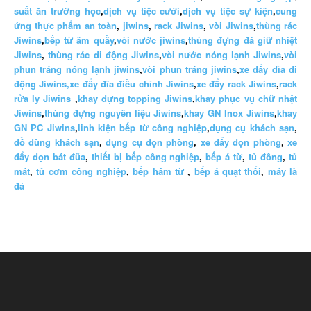
suất ăn trường học
,
dịch vụ tiệc cưới
,
dịch vụ tiệc sự kiện
,
cung
ứng thực phẩm an toàn
,
jiwins
,
rack Jiwins
,
vòi Jiwins
,
thùng rác
Jiwins
,
bếp từ âm quầy
,
vòi nước jiwins
,
thùng đựng đá giữ nhiệt
Jiwins
,
thùng rác di động Jiwins
,
vòi nước nóng lạnh Jiwins
,
vòi
phun tráng nóng lạnh jiwins
,
vòi phun tráng jiwins
,
xe đẩy đĩa di
động Jiwins,
xe đẩy đĩa điều chỉnh Jiwins
,
xe đẩy rack Jiwins
,
rack
rửa ly Jiwins
,
khay đựng topping Jiwins
,
khay phục vụ chữ nhật
Jiwins
,
thùng đựng nguyên liệu Jiwins
,
khay GN Inox Jiwins
,
khay
GN PC Jiwins
,
linh kiện bếp từ công nghiệp
,
dụng cụ khách sạn
,
đồ dùng khách sạn
,
dụng cụ dọn phòng
,
xe đẩy dọn phòng
,
xe
đẩy dọn bát đũa
,
thiết bị bếp công nghiệp
,
bếp á từ
,
tủ đông
,
tủ
mát
,
tủ cơm công nghiệp
,
bếp hầm từ
,
bếp á quạt thổi
,
máy là
đá