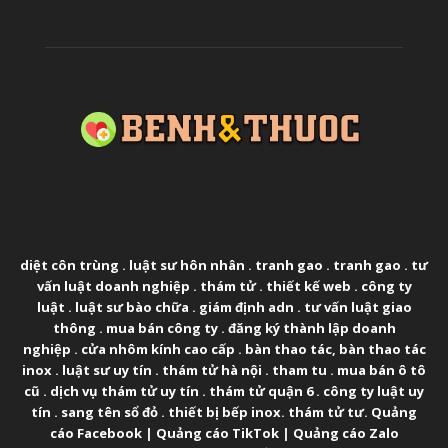
ABOUT US
diệt côn trùng
.
luật sư hôn nhân
.
tranh gao
.
tranh gao
.
tư
vấn luật doanh nghiệp
.
thám tử
.
thiết kế web
.
công ty
luật
.
luật sư bào chữa
.
giám định adn
.
tư vấn luật giao
thông
.
mua bán công ty
.
đăng ký thành lập doanh
nghiệp
.
cửa nhôm kính cao cấp
.
bàn thao tác
,
bàn thao tác
inox
.
luật sư uy tín
.
thám tử hà nội
.
tham tu
.
mua bán ô tô
cũ
.
dịch vụ thám tử uy tín
.
thám tử quận 6
.
công ty luật uy
tín
.
sang tên sổ đỏ
.
thiết bị bếp inox
.
thám tử tư
.
Quảng
cáo Facebook
|
Quảng cáo TikTok
|
Quảng cáo Zalo