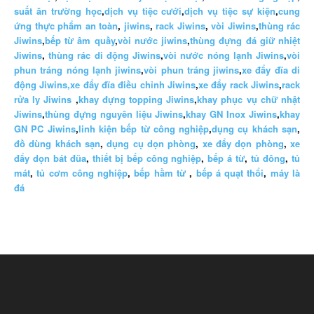
suất ăn trường học
,
dịch vụ tiệc cưới
,
dịch vụ tiệc sự kiện
,
cung
ứng thực phẩm an toàn
,
jiwins
,
rack Jiwins
,
vòi Jiwins
,
thùng rác
Jiwins
,
bếp từ âm quầy
,
vòi nước jiwins
,
thùng đựng đá giữ nhiệt
Jiwins
,
thùng rác di động Jiwins
,
vòi nước nóng lạnh Jiwins
,
vòi
phun tráng nóng lạnh jiwins
,
vòi phun tráng jiwins
,
xe đẩy đĩa di
động Jiwins,
xe đẩy đĩa điều chỉnh Jiwins
,
xe đẩy rack Jiwins
,
rack
rửa ly Jiwins
,
khay đựng topping Jiwins
,
khay phục vụ chữ nhật
Jiwins
,
thùng đựng nguyên liệu Jiwins
,
khay GN Inox Jiwins
,
khay
GN PC Jiwins
,
linh kiện bếp từ công nghiệp
,
dụng cụ khách sạn
,
đồ dùng khách sạn
,
dụng cụ dọn phòng
,
xe đẩy dọn phòng
,
xe
đẩy dọn bát đũa
,
thiết bị bếp công nghiệp
,
bếp á từ
,
tủ đông
,
tủ
mát
,
tủ cơm công nghiệp
,
bếp hầm từ
,
bếp á quạt thổi
,
máy là
đá