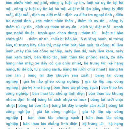
bào chữa hình sự giỏi
,
công ty luật uy tín
,
luật sư uy tín tại hà
nội
,
công ty luật uy tín tại hà nội
.
diệt mối tận gốc
,
công ty diệt
mối
,
diệt mối
,
dịch vụ diệt mối
.
dịch vụ điều tra ngoại tình
,
điều
tra ngoại tình
,
xác minh nhân thân
,
thám tử uy tín
,
công ty
thám tử uy tín
,
dịch vụ thám tử uy tín
.
dịch vụ diệt mối
.
tranh
gao nghệ thuật
.
tranh gao chan dung
.
thám tử
.
luật sư bào
chữa giỏi
.
thám tử tư
.
thiết bị bếp âu
,
lò nướng bánh
,
tủ trưng
bày
,
tủ trưng bày siêu thị
,
máy trộn bột
,
bàn mát
,
tủ đông
,
tủ làm
lạnh
,
máy rửa bát công nghiệp
,
máy làm đá
,
máy làm kem
,
máy
làm kem tươi
,
bàn thao tác
,
bàn thao tác phòng sạch
,
xe đẩy
hàng nhà máy
,
xe đẩy có giá chịu nhiệt
,
kệ trung tải
,
kệ hạng
nặng
,
tủ để đồ
,
tủ phòng sạch
,
băng tải lưới chịu nhiệt
|
băng tải
con lăn
|
băng tải dây chuyền sản xuất
|
băng tải công
nghiệp
|
giá kệ lắp ghép công nghiệp
|
giá kệ lắp ráp công
nghiệp
|
giá kệ kho hàng
|
bàn thao tác phòng sạch
|
bàn thao tác
công nghiệp
|
bàn thao tác chống tĩnh điện
|
bàn thao tác khung
nhôm định hình
|
băng tải xích nhựa và inox
|
băng tải lưới chịu
nhiệt
|
băng tải con lăn
|
băng tải dây chuyền sản xuất
|
băng tải
công nghiệp
|
giá kệ công nghiệp
|
giá kệ lắp ráp công
nghiệp
|
bàn thao tác phòng sạch
|
bàn thao tác công
nghiệp
|
bàn thao tác chống tĩnh điện
|
kệ trung tải
|
kệ hạng