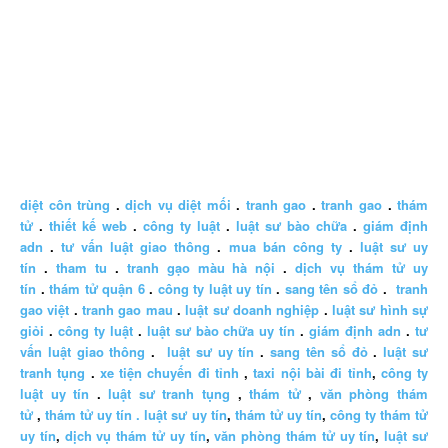
diệt côn trùng
.
dịch vụ diệt mối
.
tranh gao
.
tranh gao
.
thám
tử
.
thiết kế web
.
công ty luật
.
luật sư bào chữa
.
giám định
adn
.
tư vấn luật giao thông
.
mua bán công ty
.
luật sư uy
tín
.
tham tu
.
tranh gạo màu hà nội
.
dịch vụ thám tử uy
tín
.
thám tử quận 6
.
công ty luật uy tín
.
sang tên sổ đỏ
.
tranh
gao việt
.
tranh gao mau
.
luật sư doanh nghiệp
.
luật sư hình sự
giỏi
.
công ty luật
.
luật sư bào chữa uy tín
.
giám định adn
.
tư
vấn luật giao thông
.
luật sư uy tín
.
sang tên sổ đỏ
.
luật sư
tranh tụng
.
xe tiện chuyến đi tỉnh
,
taxi nội bài đi tỉnh
,
công ty
luật uy tín
.
luật sư tranh tụng
,
thám tử
,
văn phòng thám
tử
,
thám tử uy tín .
luật sư uy tín
,
thám tử uy tín
,
công ty thám tử
uy tín
,
dịch vụ thám tử uy tín
,
văn phòng thám tử uy tín
,
luật sư