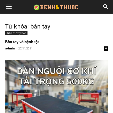
Từ khóa: bàn tay
Kiến thức y học
Bàn tay và bệnh tật
admin
-
27/11/2011
0