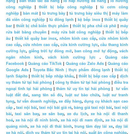
nặng
|
bàn thao tác đa năng
|
lò hấp nướng đa năng
|
lò nướng
công nghiệp
|
thiết bị bếp công nghiệp
|
tủ cơm công
nghiệp
|
bàn mát
|
tủ trưng bày
|
tủ trưng bày siêu thị
|
máy làm
đá viên công nghiệp
|
tủ đông lạnh
|
kệ bếp inox
|
thiết bị quầy
bar
|
thiết bị chế biến thực phẩm
|
thiết bị pha chế cà phê
|
máy
rửa bát băng chuyền
|
máy rửa bát công nghiệp
|
thiết bị bếp
âu
|
thiết kế quầy bar inox
,
nhôm kính cao cấp
,
cửa nhôm kính
cao cấp
,
cửa nhôm cao cấp
,
cửa kính cường lực
,
cầu thang kính
cường lực
,
giếng trời tự đóng mở
,
ban công mở tự động
,
vách
ngăn nhôm kính
,
vách kính cường lực
.
Quảng cáo
Facebook
|
Quảng cáo TikTok
|
Quảng cáo Zalo Ads
|
Quảng cáo
Google Ads
|
Toyota Bắc Ninh |
thực phẩm đông lạnh
|
thiết bị
lạnh Sápito
|
thiết bị bếp nhập khẩu
, |
thiết bị bếp cao cấp
|
dịch
vụ thám tử tại hải phòng
|
công ty thám tử tại hải phòng
|
điều tra
ngoại tình tại hải phòng
|
thám tử uy tín tại hải phòng
|
tư vấn
luật đất đai
,
sang tên sổ đỏ
,
luật sư bào chữa
,
luật sư tranh
tụng
,
tư vấn doanh nghiệp
,
xe đẩy hàng
,
dụng cụ khách sạn cao
cấp
,
taxi nội bài
,
taxi nội bài giá rẻ
,
bảng giá taxi nội bài
,
taxi nội
bài
,
taxi sân bay
,
xe sân bay
,
xe du lịch
,
xe hà nội đi thanh
hoá
,
xe hà nội đi ninh bình
,
xe hà nội đi nam định
,
xe hà nội đi
quảng ninh
,
xe hà nội đi thái bình
,
trung tâm dạy lái xe
,
dạy lái
xe hà nội
,
dịch vụ thám tử uy tín tại hà nội
,
suất ăn công nghiệp
,