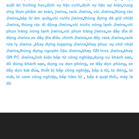
suất ăn trường học
,
dịch vụ tiệc cưới
,
dịch vụ tiệc sự kiện
,
cung
ứng thực phẩm an toàn
,
jiwins
,
rack Jiwins
,
vòi Jiwins
,
thùng rác
Jiwins
,
bếp từ âm quầy
,
vòi nước jiwins
,
thùng đựng đá giữ nhiệt
Jiwins
,
thùng rác di động Jiwins
,
vòi nước nóng lạnh Jiwins
,
vòi
phun tráng nóng lạnh jiwins
,
vòi phun tráng jiwins
,
xe đẩy đĩa di
động Jiwins,
xe đẩy đĩa điều chỉnh Jiwins
,
xe đẩy rack Jiwins
,
rack
rửa ly Jiwins
,
khay đựng topping Jiwins
,
khay phục vụ chữ nhật
Jiwins
,
thùng đựng nguyên liệu Jiwins
,
khay GN Inox Jiwins
,
khay
GN PC Jiwins
,
linh kiện bếp từ công nghiệp
,
dụng cụ khách sạn
,
đồ dùng khách sạn
,
dụng cụ dọn phòng
,
xe đẩy dọn phòng
,
xe
đẩy dọn bát đũa
,
thiết bị bếp công nghiệp
,
bếp á từ
,
tủ đông
,
tủ
mát
,
tủ cơm công nghiệp
,
bếp hầm từ
,
bếp á quạt thổi
,
máy là
đá