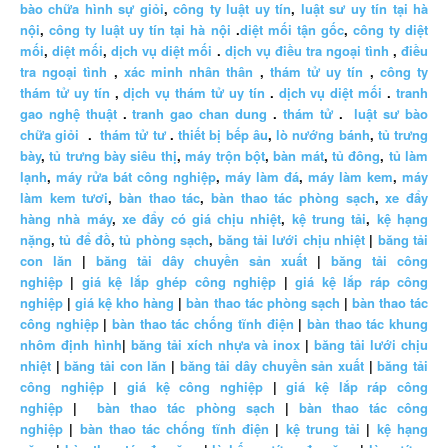
bào chữa hình sự giỏi
,
công ty luật uy tín
,
luật sư uy tín tại hà
nội
,
công ty luật uy tín tại hà nội
.
diệt mối tận gốc
,
công ty diệt
mối
,
diệt mối
,
dịch vụ diệt mối
.
dịch vụ điều tra ngoại tình
,
điều
tra ngoại tình
,
xác minh nhân thân
,
thám tử uy tín
,
công ty
thám tử uy tín
,
dịch vụ thám tử uy tín
.
dịch vụ diệt mối
.
tranh
gao nghệ thuật
.
tranh gao chan dung
.
thám tử
.
luật sư bào
chữa giỏi
.
thám tử tư
.
thiết bị bếp âu
,
lò nướng bánh
,
tủ trưng
bày
,
tủ trưng bày siêu thị
,
máy trộn bột
,
bàn mát
,
tủ đông
,
tủ làm
lạnh
,
máy rửa bát công nghiệp
,
máy làm đá
,
máy làm kem
,
máy
làm kem tươi
,
bàn thao tác
,
bàn thao tác phòng sạch
,
xe đẩy
hàng nhà máy
,
xe đẩy có giá chịu nhiệt
,
kệ trung tải
,
kệ hạng
nặng
,
tủ để đồ
,
tủ phòng sạch
,
băng tải lưới chịu nhiệt
|
băng tải
con lăn
|
băng tải dây chuyền sản xuất
|
băng tải công
nghiệp
|
giá kệ lắp ghép công nghiệp
|
giá kệ lắp ráp công
nghiệp
|
giá kệ kho hàng
|
bàn thao tác phòng sạch
|
bàn thao tác
công nghiệp
|
bàn thao tác chống tĩnh điện
|
bàn thao tác khung
nhôm định hình
|
băng tải xích nhựa và inox
|
băng tải lưới chịu
nhiệt
|
băng tải con lăn
|
băng tải dây chuyền sản xuất
|
băng tải
công nghiệp
|
giá kệ công nghiệp
|
giá kệ lắp ráp công
nghiệp
|
bàn thao tác phòng sạch
|
bàn thao tác công
nghiệp
|
bàn thao tác chống tĩnh điện
|
kệ trung tải
|
kệ hạng