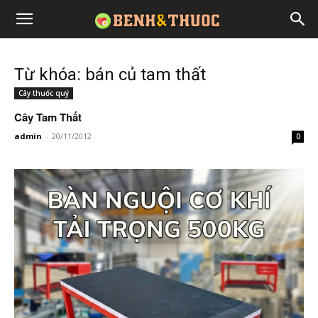
Từ khóa: bán củ tam thất
Cây thuốc quý
Cây Tam Thất
admin
-
20/11/2012
0