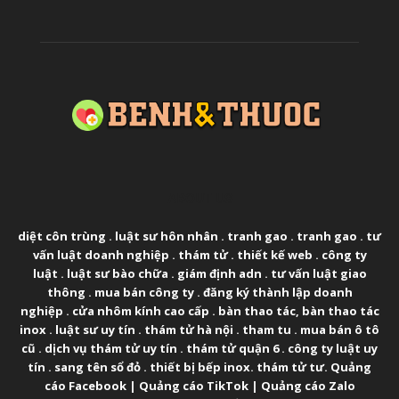
ABOUT US
diệt côn trùng
.
luật sư hôn nhân
.
tranh gao
.
tranh gao
.
tư
vấn luật doanh nghiệp
.
thám tử
.
thiết kế web
.
công ty
luật
.
luật sư bào chữa
.
giám định adn
.
tư vấn luật giao
thông
.
mua bán công ty
.
đăng ký thành lập doanh
nghiệp
.
cửa nhôm kính cao cấp
.
bàn thao tác
,
bàn thao tác
inox
.
luật sư uy tín
.
thám tử hà nội
.
tham tu
.
mua bán ô tô
cũ
.
dịch vụ thám tử uy tín
.
thám tử quận 6
.
công ty luật uy
tín
.
sang tên sổ đỏ
.
thiết bị bếp inox
.
thám tử tư
.
Quảng
cáo Facebook
|
Quảng cáo TikTok
|
Quảng cáo Zalo