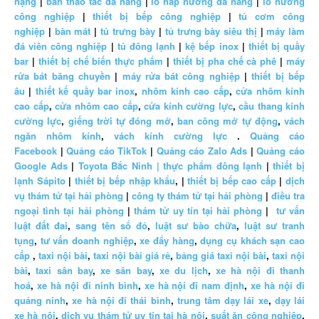
nặng
|
bàn thao tác đa năng
|
lò hấp nướng đa năng
|
lò nướng
công nghiệp
|
thiết bị bếp công nghiệp
|
tủ cơm công
nghiệp
|
bàn mát
|
tủ trưng bày
|
tủ trưng bày siêu thị
|
máy làm
đá viên công nghiệp
|
tủ đông lạnh
|
kệ bếp inox
|
thiết bị quầy
bar
|
thiết bị chế biến thực phẩm
|
thiết bị pha chế cà phê
|
máy
rửa bát băng chuyền
|
máy rửa bát công nghiệp
|
thiết bị bếp
âu
|
thiết kế quầy bar inox
,
nhôm kính cao cấp
,
cửa nhôm kính
cao cấp
,
cửa nhôm cao cấp
,
cửa kính cường lực
,
cầu thang kính
cường lực
,
giếng trời tự đóng mở
,
ban công mở tự động
,
vách
ngăn nhôm kính
,
vách kính cường lực
.
Quảng cáo
Facebook
|
Quảng cáo TikTok
|
Quảng cáo Zalo Ads
|
Quảng cáo
Google Ads
|
Toyota Bắc Ninh |
thực phẩm đông lạnh
|
thiết bị
lạnh Sápito
|
thiết bị bếp nhập khẩu
, |
thiết bị bếp cao cấp
|
dịch
vụ thám tử tại hải phòng
|
công ty thám tử tại hải phòng
|
điều tra
ngoại tình tại hải phòng
|
thám tử uy tín tại hải phòng
|
tư vấn
luật đất đai
,
sang tên sổ đỏ
,
luật sư bào chữa
,
luật sư tranh
tụng
,
tư vấn doanh nghiệp
,
xe đẩy hàng
,
dụng cụ khách sạn cao
cấp
,
taxi nội bài
,
taxi nội bài giá rẻ
,
bảng giá taxi nội bài
,
taxi nội
bài
,
taxi sân bay
,
xe sân bay
,
xe du lịch
,
xe hà nội đi thanh
hoá
,
xe hà nội đi ninh bình
,
xe hà nội đi nam định
,
xe hà nội đi
quảng ninh
,
xe hà nội đi thái bình
,
trung tâm dạy lái xe
,
dạy lái
xe hà nội
,
dịch vụ thám tử uy tín tại hà nội
,
suất ăn công nghiệp
,