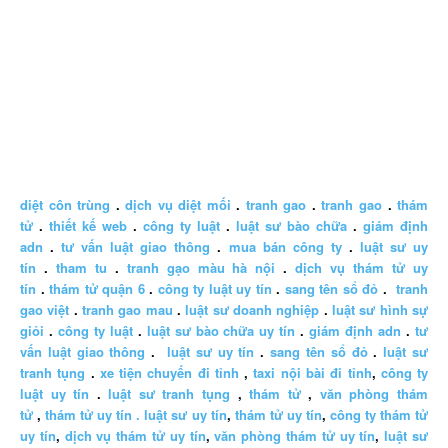
diệt côn trùng
.
dịch vụ diệt mối
.
tranh gao
.
tranh gao
.
thám
tử
.
thiết kế web
.
công ty luật
.
luật sư bào chữa
.
giám định
adn
.
tư vấn luật giao thông
.
mua bán công ty
.
luật sư uy
tín
.
tham tu
.
tranh gạo màu hà nội
.
dịch vụ thám tử uy
tín
.
thám tử quận 6
.
công ty luật uy tín
.
sang tên sổ đỏ
.
tranh
gao việt
.
tranh gao mau
.
luật sư doanh nghiệp
.
luật sư hình sự
giỏi
.
công ty luật
.
luật sư bào chữa uy tín
.
giám định adn
.
tư
vấn luật giao thông
.
luật sư uy tín
.
sang tên sổ đỏ
.
luật sư
tranh tụng
.
xe tiện chuyến đi tỉnh
,
taxi nội bài đi tỉnh
,
công ty
luật uy tín
.
luật sư tranh tụng
,
thám tử
,
văn phòng thám
tử
,
thám tử uy tín .
luật sư uy tín
,
thám tử uy tín
,
công ty thám tử
uy tín
,
dịch vụ thám tử uy tín
,
văn phòng thám tử uy tín
,
luật sư