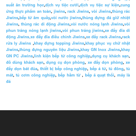
suất ăn trường học
,
dịch vụ tiệc cưới
,
dịch vụ tiệc sự kiện
,
cung
ứng thực phẩm an toàn
,
jiwins
,
rack Jiwins
,
vòi Jiwins
,
thùng rác
Jiwins
,
bếp từ âm quầy
,
vòi nước jiwins
,
thùng đựng đá giữ nhiệt
Jiwins
,
thùng rác di động Jiwins
,
vòi nước nóng lạnh Jiwins
,
vòi
phun tráng nóng lạnh jiwins
,
vòi phun tráng jiwins
,
xe đẩy đĩa di
động Jiwins,
xe đẩy đĩa điều chỉnh Jiwins
,
xe đẩy rack Jiwins
,
rack
rửa ly Jiwins
,
khay đựng topping Jiwins
,
khay phục vụ chữ nhật
Jiwins
,
thùng đựng nguyên liệu Jiwins
,
khay GN Inox Jiwins
,
khay
GN PC Jiwins
,
linh kiện bếp từ công nghiệp
,
dụng cụ khách sạn
,
đồ dùng khách sạn
,
dụng cụ dọn phòng
,
xe đẩy dọn phòng
,
xe
đẩy dọn bát đũa
,
thiết bị bếp công nghiệp
,
bếp á từ
,
tủ đông
,
tủ
mát
,
tủ cơm công nghiệp
,
bếp hầm từ
,
bếp á quạt thổi
,
máy là
đá