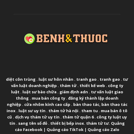
ABOUT US
diệt côn trùng
.
luật sư hôn nhân
.
tranh gao
.
tranh gao
.
tư
vấn luật doanh nghiệp
.
thám tử
.
thiết kế web
.
công ty
luật
.
luật sư bào chữa
.
giám định adn
.
tư vấn luật giao
thông
.
mua bán công ty
.
đăng ký thành lập doanh
nghiệp
.
cửa nhôm kính cao cấp
.
bàn thao tác
,
bàn thao tác
inox
.
luật sư uy tín
.
thám tử hà nội
.
tham tu
.
mua bán ô tô
cũ
.
dịch vụ thám tử uy tín
.
thám tử quận 6
.
công ty luật uy
tín
.
sang tên sổ đỏ
.
thiết bị bếp inox
.
thám tử tư
.
Quảng
cáo Facebook
|
Quảng cáo TikTok
|
Quảng cáo Zalo