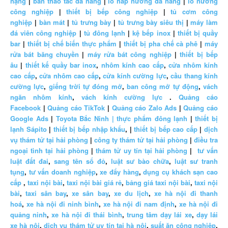
nặng
|
bàn thao tác đa năng
|
lò hấp nướng đa năng
|
lò nướng
công nghiệp
|
thiết bị bếp công nghiệp
|
tủ cơm công
nghiệp
|
bàn mát
|
tủ trưng bày
|
tủ trưng bày siêu thị
|
máy làm
đá viên công nghiệp
|
tủ đông lạnh
|
kệ bếp inox
|
thiết bị quầy
bar
|
thiết bị chế biến thực phẩm
|
thiết bị pha chế cà phê
|
máy
rửa bát băng chuyền
|
máy rửa bát công nghiệp
|
thiết bị bếp
âu
|
thiết kế quầy bar inox
,
nhôm kính cao cấp
,
cửa nhôm kính
cao cấp
,
cửa nhôm cao cấp
,
cửa kính cường lực
,
cầu thang kính
cường lực
,
giếng trời tự đóng mở
,
ban công mở tự động
,
vách
ngăn nhôm kính
,
vách kính cường lực
.
Quảng cáo
Facebook
|
Quảng cáo TikTok
|
Quảng cáo Zalo Ads
|
Quảng cáo
Google Ads
|
Toyota Bắc Ninh |
thực phẩm đông lạnh
|
thiết bị
lạnh Sápito
|
thiết bị bếp nhập khẩu
, |
thiết bị bếp cao cấp
|
dịch
vụ thám tử tại hải phòng
|
công ty thám tử tại hải phòng
|
điều tra
ngoại tình tại hải phòng
|
thám tử uy tín tại hải phòng
|
tư vấn
luật đất đai
,
sang tên sổ đỏ
,
luật sư bào chữa
,
luật sư tranh
tụng
,
tư vấn doanh nghiệp
,
xe đẩy hàng
,
dụng cụ khách sạn cao
cấp
,
taxi nội bài
,
taxi nội bài giá rẻ
,
bảng giá taxi nội bài
,
taxi nội
bài
,
taxi sân bay
,
xe sân bay
,
xe du lịch
,
xe hà nội đi thanh
hoá
,
xe hà nội đi ninh bình
,
xe hà nội đi nam định
,
xe hà nội đi
quảng ninh
,
xe hà nội đi thái bình
,
trung tâm dạy lái xe
,
dạy lái
xe hà nội
,
dịch vụ thám tử uy tín tại hà nội
,
suất ăn công nghiệp
,