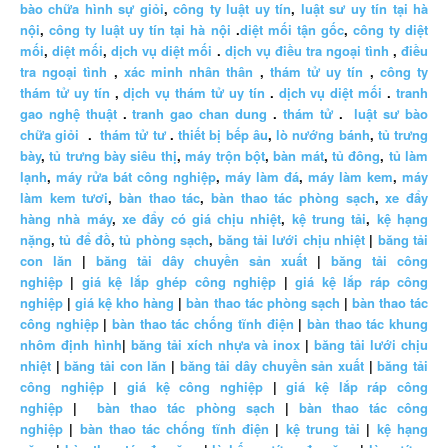
bào chữa hình sự giỏi
,
công ty luật uy tín
,
luật sư uy tín tại hà
nội
,
công ty luật uy tín tại hà nội
.
diệt mối tận gốc
,
công ty diệt
mối
,
diệt mối
,
dịch vụ diệt mối
.
dịch vụ điều tra ngoại tình
,
điều
tra ngoại tình
,
xác minh nhân thân
,
thám tử uy tín
,
công ty
thám tử uy tín
,
dịch vụ thám tử uy tín
.
dịch vụ diệt mối
.
tranh
gao nghệ thuật
.
tranh gao chan dung
.
thám tử
.
luật sư bào
chữa giỏi
.
thám tử tư
.
thiết bị bếp âu
,
lò nướng bánh
,
tủ trưng
bày
,
tủ trưng bày siêu thị
,
máy trộn bột
,
bàn mát
,
tủ đông
,
tủ làm
lạnh
,
máy rửa bát công nghiệp
,
máy làm đá
,
máy làm kem
,
máy
làm kem tươi
,
bàn thao tác
,
bàn thao tác phòng sạch
,
xe đẩy
hàng nhà máy
,
xe đẩy có giá chịu nhiệt
,
kệ trung tải
,
kệ hạng
nặng
,
tủ để đồ
,
tủ phòng sạch
,
băng tải lưới chịu nhiệt
|
băng tải
con lăn
|
băng tải dây chuyền sản xuất
|
băng tải công
nghiệp
|
giá kệ lắp ghép công nghiệp
|
giá kệ lắp ráp công
nghiệp
|
giá kệ kho hàng
|
bàn thao tác phòng sạch
|
bàn thao tác
công nghiệp
|
bàn thao tác chống tĩnh điện
|
bàn thao tác khung
nhôm định hình
|
băng tải xích nhựa và inox
|
băng tải lưới chịu
nhiệt
|
băng tải con lăn
|
băng tải dây chuyền sản xuất
|
băng tải
công nghiệp
|
giá kệ công nghiệp
|
giá kệ lắp ráp công
nghiệp
|
bàn thao tác phòng sạch
|
bàn thao tác công
nghiệp
|
bàn thao tác chống tĩnh điện
|
kệ trung tải
|
kệ hạng