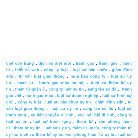
diệt côn trùng
.
dịch vụ diệt mối
.
tranh gao
.
tranh gao
.
thám
tử
.
thiết kế web
.
công ty luật
.
luật sư bào chữa
.
giám định
adn
.
tư vấn luật giao thông
.
mua bán công ty
.
luật sư uy
tín
.
tham tu
.
tranh gạo màu hà nội
.
dịch vụ thám tử uy
tín
.
thám tử quận 6
.
công ty luật uy tín
.
sang tên sổ đỏ
.
tranh
gao việt
.
tranh gao mau
.
luật sư doanh nghiệp
.
luật sư hình sự
giỏi
.
công ty luật
.
luật sư bào chữa uy tín
.
giám định adn
.
tư
vấn luật giao thông
.
luật sư uy tín
.
sang tên sổ đỏ
.
luật sư
tranh tụng
.
xe tiện chuyến đi tỉnh
,
taxi nội bài đi tỉnh
,
công ty
luật uy tín
.
luật sư tranh tụng
,
thám tử
,
văn phòng thám
tử
,
thám tử uy tín .
luật sư uy tín
,
thám tử uy tín
,
công ty thám tử
uy tín
,
dịch vụ thám tử uy tín
,
văn phòng thám tử uy tín
,
luật sư