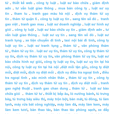
tử
.
thiết kế web
.
công ty luật
.
luật sư bào chữa
.
giám định
adn
.
tư vấn luật giao thông
.
mua bán công ty
.
luật sư uy
tín
.
tham tu
.
tranh gạo màu hà nội
.
dịch vụ thám tử uy
tín
.
thám tử quận 6
.
công ty luật uy tín
.
sang tên sổ đỏ
.
tranh
gao việt
.
tranh gao mau
.
luật sư doanh nghiệp
.
luật sư hình sự
giỏi
.
công ty luật
.
luật sư bào chữa uy tín
.
giám định adn
.
tư
vấn luật giao thông
.
luật sư uy tín
.
sang tên sổ đỏ
.
luật sư
tranh tụng
.
xe tiện chuyến đi tỉnh
,
taxi nội bài đi tỉnh
,
công ty
luật uy tín
.
luật sư tranh tụng
,
thám tử
,
văn phòng thám
tử
,
thám tử uy tín .
luật sư uy tín
,
thám tử uy tín
,
công ty thám tử
uy tín
,
dịch vụ thám tử uy tín
,
văn phòng thám tử uy tín
,
luật sư
bào chữa hình sự giỏi
,
công ty luật uy tín
,
luật sư uy tín tại hà
nội
,
công ty luật uy tín tại hà nội
.
diệt mối tận gốc
,
công ty diệt
mối
,
diệt mối
,
dịch vụ diệt mối
.
dịch vụ điều tra ngoại tình
,
điều
tra ngoại tình
,
xác minh nhân thân
,
thám tử uy tín
,
công ty
thám tử uy tín
,
dịch vụ thám tử uy tín
.
dịch vụ diệt mối
.
tranh
gao nghệ thuật
.
tranh gao chan dung
.
thám tử
.
luật sư bào
chữa giỏi
.
thám tử tư
.
thiết bị bếp âu
,
lò nướng bánh
,
tủ trưng
bày
,
tủ trưng bày siêu thị
,
máy trộn bột
,
bàn mát
,
tủ đông
,
tủ làm
lạnh
,
máy rửa bát công nghiệp
,
máy làm đá
,
máy làm kem
,
máy
làm kem tươi
,
bàn thao tác
,
bàn thao tác phòng sạch
,
xe đẩy