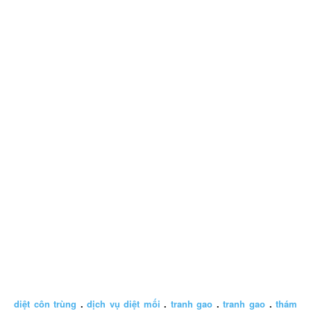
diệt côn trùng
.
dịch vụ diệt mối
.
tranh gao
.
tranh gao
.
thám