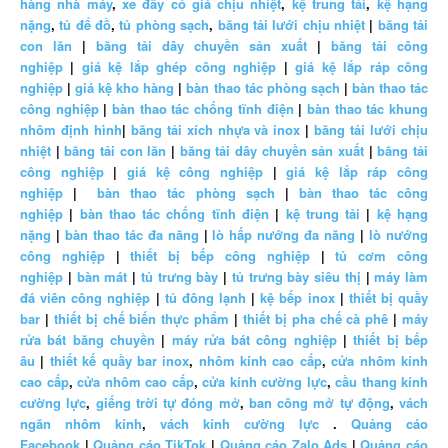
hàng nhà máy
,
xe đẩy có giá chịu nhiệt
,
kệ trung tải
,
kệ hạng
nặng
,
tủ để đồ
,
tủ phòng sạch
,
băng tải lưới chịu nhiệt
|
băng tải
con lăn
|
băng tải dây chuyền sản xuất
|
băng tải công
nghiệp
|
giá kệ lắp ghép công nghiệp
|
giá kệ lắp ráp công
nghiệp
|
giá kệ kho hàng
|
bàn thao tác phòng sạch
|
bàn thao tác
công nghiệp
|
bàn thao tác chống tĩnh điện
|
bàn thao tác khung
nhôm định hình
|
băng tải xích nhựa và inox
|
băng tải lưới chịu
nhiệt
|
băng tải con lăn
|
băng tải dây chuyền sản xuất
|
băng tải
công nghiệp
|
giá kệ công nghiệp
|
giá kệ lắp ráp công
nghiệp
|
bàn thao tác phòng sạch
|
bàn thao tác công
nghiệp
|
bàn thao tác chống tĩnh điện
|
kệ trung tải
|
kệ hạng
nặng
|
bàn thao tác đa năng
|
lò hấp nướng đa năng
|
lò nướng
công nghiệp
|
thiết bị bếp công nghiệp
|
tủ cơm công
nghiệp
|
bàn mát
|
tủ trưng bày
|
tủ trưng bày siêu thị
|
máy làm
đá viên công nghiệp
|
tủ đông lạnh
|
kệ bếp inox
|
thiết bị quầy
bar
|
thiết bị chế biến thực phẩm
|
thiết bị pha chế cà phê
|
máy
rửa bát băng chuyền
|
máy rửa bát công nghiệp
|
thiết bị bếp
âu
|
thiết kế quầy bar inox
,
nhôm kính cao cấp
,
cửa nhôm kính
cao cấp
,
cửa nhôm cao cấp
,
cửa kính cường lực
,
cầu thang kính
cường lực
,
giếng trời tự đóng mở
,
ban công mở tự động
,
vách
ngăn nhôm kính
,
vách kính cường lực
.
Quảng cáo
Facebook
|
Quảng cáo TikTok
|
Quảng cáo Zalo Ads
|
Quảng cáo