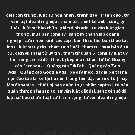
ABOUT US
diệt côn trùng
.
luật sư hôn nhân
.
tranh gao
.
tranh gao
.
tư
vấn luật doanh nghiệp
.
thám tử
.
thiết kế web
.
công ty
luật
.
luật sư bào chữa
.
giám định adn
.
tư vấn luật giao
thông
.
mua bán công ty
.
đăng ký thành lập doanh
nghiệp
.
cửa nhôm kính cao cấp
.
bàn thao tác
,
bàn thao tác
inox
.
luật sư uy tín
.
thám tử hà nội
.
tham tu
.
mua bán ô tô
cũ
.
dịch vụ thám tử uy tín
.
thám tử quận 6
.
công ty luật uy
tín
.
sang tên sổ đỏ
.
thiết bị bếp inox
.
thám tử tư
.
Quảng
cáo Facebook
|
Quảng cáo TikTok
|
Quảng cáo Zalo
Ads
|
Quảng cáo Google Ads
|
xe đẩy inox
,
dạy lái xe tại hà
nội
,
đào tạo lái xe tại hà nội
,
trung tâm dạy lái xe ô tô
|
máy
làm đá sapito
|
thiết bị bảo quản thực phẩm sapito
|
tủ bảo
quản thực phẩm sapito
,
tư vấn luật đất đai
,
sang tên sổ đỏ
,
luật sư bào chữa
,
luật sư tranh tụng
,
tư vấn doanh nghiệp
,
FOLLOW US