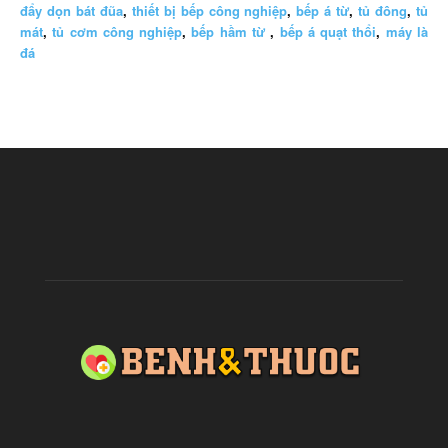
đẩy dọn bát đũa
,
thiết bị bếp công nghiệp
,
bếp á từ
,
tủ đông
,
tủ
mát
,
tủ cơm công nghiệp
,
bếp hầm từ
,
bếp á quạt thổi
,
máy là
đá