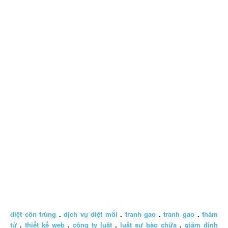
diệt côn trùng
.
dịch vụ diệt mối
.
tranh gao
.
tranh gao
.
thám
tử
.
thiết kế web
.
công ty luật
.
luật sư bào chữa
.
giám định