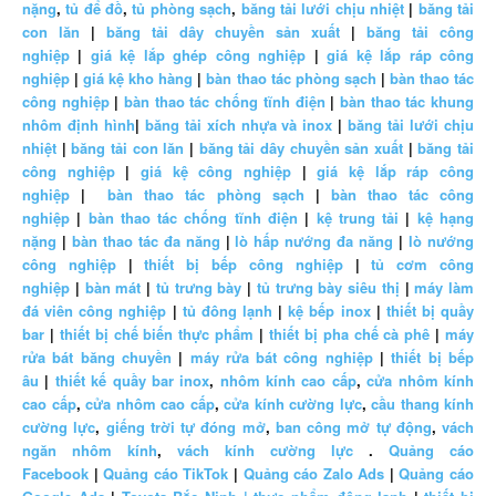
nặng
,
tủ để đồ
,
tủ phòng sạch
,
băng tải lưới chịu nhiệt
|
băng tải
con lăn
|
băng tải dây chuyền sản xuất
|
băng tải công
nghiệp
|
giá kệ lắp ghép công nghiệp
|
giá kệ lắp ráp công
nghiệp
|
giá kệ kho hàng
|
bàn thao tác phòng sạch
|
bàn thao tác
công nghiệp
|
bàn thao tác chống tĩnh điện
|
bàn thao tác khung
nhôm định hình
|
băng tải xích nhựa và inox
|
băng tải lưới chịu
nhiệt
|
băng tải con lăn
|
băng tải dây chuyền sản xuất
|
băng tải
công nghiệp
|
giá kệ công nghiệp
|
giá kệ lắp ráp công
nghiệp
|
bàn thao tác phòng sạch
|
bàn thao tác công
nghiệp
|
bàn thao tác chống tĩnh điện
|
kệ trung tải
|
kệ hạng
nặng
|
bàn thao tác đa năng
|
lò hấp nướng đa năng
|
lò nướng
công nghiệp
|
thiết bị bếp công nghiệp
|
tủ cơm công
nghiệp
|
bàn mát
|
tủ trưng bày
|
tủ trưng bày siêu thị
|
máy làm
đá viên công nghiệp
|
tủ đông lạnh
|
kệ bếp inox
|
thiết bị quầy
bar
|
thiết bị chế biến thực phẩm
|
thiết bị pha chế cà phê
|
máy
rửa bát băng chuyền
|
máy rửa bát công nghiệp
|
thiết bị bếp
âu
|
thiết kế quầy bar inox
,
nhôm kính cao cấp
,
cửa nhôm kính
cao cấp
,
cửa nhôm cao cấp
,
cửa kính cường lực
,
cầu thang kính
cường lực
,
giếng trời tự đóng mở
,
ban công mở tự động
,
vách
ngăn nhôm kính
,
vách kính cường lực
.
Quảng cáo
Facebook
|
Quảng cáo TikTok
|
Quảng cáo Zalo Ads
|
Quảng cáo