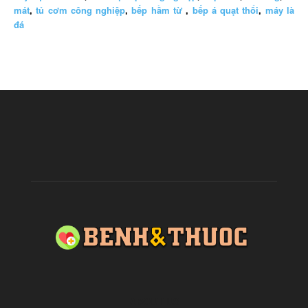
mát
,
tủ cơm công nghiệp
,
bếp hầm từ
,
bếp á quạt thổi
,
máy là
đá
ABOUT US