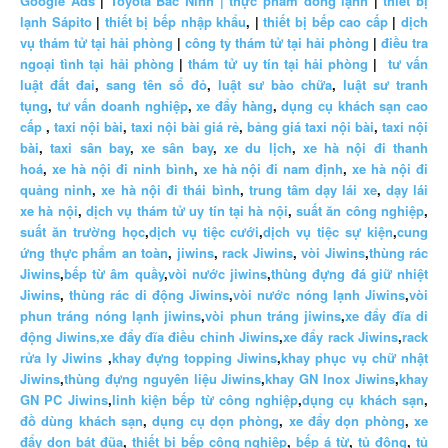
Google Ads
|
Toyota Bắc Ninh |
thực phẩm đông lạnh
|
thiết bị
lạnh Sápito
|
thiết bị bếp nhập khẩu
, |
thiết bị bếp cao cấp
|
dịch
vụ thám tử tại hải phòng
|
công ty thám tử tại hải phòng
|
điều tra
ngoại tình tại hải phòng
|
thám tử uy tín tại hải phòng
|
tư vấn
luật đất đai
,
sang tên sổ đỏ
,
luật sư bào chữa
,
luật sư tranh
tụng
,
tư vấn doanh nghiệp
,
xe đẩy hàng
,
dụng cụ khách sạn cao
cấp
,
taxi nội bài
,
taxi nội bài giá rẻ
,
bảng giá taxi nội bài
,
taxi nội
bài
,
taxi sân bay
,
xe sân bay
,
xe du lịch
,
xe hà nội đi thanh
hoá
,
xe hà nội đi ninh bình
,
xe hà nội đi nam định
,
xe hà nội đi
quảng ninh
,
xe hà nội đi thái bình
,
trung tâm dạy lái xe
,
dạy lái
xe hà nội
,
dịch vụ thám tử uy tín tại hà nội
,
suất ăn công nghiệp
,
suất ăn trường học
,
dịch vụ tiệc cưới
,
dịch vụ tiệc sự kiện
,
cung
ứng thực phẩm an toàn
,
jiwins
,
rack Jiwins
,
vòi Jiwins
,
thùng rác
Jiwins
,
bếp từ âm quầy
,
vòi nước jiwins
,
thùng đựng đá giữ nhiệt
Jiwins
,
thùng rác di động Jiwins
,
vòi nước nóng lạnh Jiwins
,
vòi
phun tráng nóng lạnh jiwins
,
vòi phun tráng jiwins
,
xe đẩy đĩa di
động Jiwins,
xe đẩy đĩa điều chỉnh Jiwins
,
xe đẩy rack Jiwins
,
rack
rửa ly Jiwins
,
khay đựng topping Jiwins
,
khay phục vụ chữ nhật
Jiwins
,
thùng đựng nguyên liệu Jiwins
,
khay GN Inox Jiwins
,
khay
GN PC Jiwins
,
linh kiện bếp từ công nghiệp
,
dụng cụ khách sạn
,
đồ dùng khách sạn
,
dụng cụ dọn phòng
,
xe đẩy dọn phòng
,
xe
đẩy dọn bát đũa
,
thiết bị bếp công nghiệp
,
bếp á từ
,
tủ đông
,
tủ