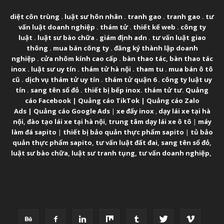
diệt côn trùng
.
luật sư hôn nhân
.
tranh gao
.
tranh gao
.
tư
vấn luật doanh nghiệp
.
thám tử
.
thiết kế web
.
công ty
luật
.
luật sư bào chữa
.
giám định adn
.
tư vấn luật giao
thông
.
mua bán công ty
.
đăng ký thành lập doanh
nghiệp
.
cửa nhôm kính cao cấp
.
bàn thao tác
,
bàn thao tác
inox
.
luật sư uy tín
.
thám tử hà nội
.
tham tu
.
mua bán ô tô
cũ
.
dịch vụ thám tử uy tín
.
thám tử quận 6
.
công ty luật uy
tín
.
sang tên sổ đỏ
.
thiết bị bếp inox
.
thám tử tư
.
Quảng
cáo Facebook
|
Quảng cáo TikTok
|
Quảng cáo Zalo
Ads
|
Quảng cáo Google Ads
|
xe đẩy inox
,
dạy lái xe tại hà
nội
,
đào tạo lái xe tại hà nội
,
trung tâm dạy lái xe ô tô
|
máy
làm đá sapito
|
thiết bị bảo quản thực phẩm sapito
|
tủ bảo
quản thực phẩm sapito
,
tư vấn luật đất đai
,
sang tên sổ đỏ
,
luật sư bào chữa
,
luật sư tranh tụng
,
tư vấn doanh nghiệp
,
FOLLOW US