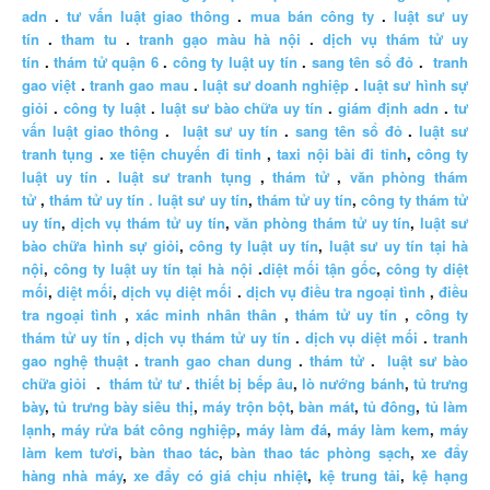
adn
.
tư vấn luật giao thông
.
mua bán công ty
.
luật sư uy
tín
.
tham tu
.
tranh gạo màu hà nội
.
dịch vụ thám tử uy
tín
.
thám tử quận 6
.
công ty luật uy tín
.
sang tên sổ đỏ
.
tranh
gao việt
.
tranh gao mau
.
luật sư doanh nghiệp
.
luật sư hình sự
giỏi
.
công ty luật
.
luật sư bào chữa uy tín
.
giám định adn
.
tư
vấn luật giao thông
.
luật sư uy tín
.
sang tên sổ đỏ
.
luật sư
tranh tụng
.
xe tiện chuyến đi tỉnh
,
taxi nội bài đi tỉnh
,
công ty
luật uy tín
.
luật sư tranh tụng
,
thám tử
,
văn phòng thám
tử
,
thám tử uy tín .
luật sư uy tín
,
thám tử uy tín
,
công ty thám tử
uy tín
,
dịch vụ thám tử uy tín
,
văn phòng thám tử uy tín
,
luật sư
bào chữa hình sự giỏi
,
công ty luật uy tín
,
luật sư uy tín tại hà
nội
,
công ty luật uy tín tại hà nội
.
diệt mối tận gốc
,
công ty diệt
mối
,
diệt mối
,
dịch vụ diệt mối
.
dịch vụ điều tra ngoại tình
,
điều
tra ngoại tình
,
xác minh nhân thân
,
thám tử uy tín
,
công ty
thám tử uy tín
,
dịch vụ thám tử uy tín
.
dịch vụ diệt mối
.
tranh
gao nghệ thuật
.
tranh gao chan dung
.
thám tử
.
luật sư bào
chữa giỏi
.
thám tử tư
.
thiết bị bếp âu
,
lò nướng bánh
,
tủ trưng
bày
,
tủ trưng bày siêu thị
,
máy trộn bột
,
bàn mát
,
tủ đông
,
tủ làm
lạnh
,
máy rửa bát công nghiệp
,
máy làm đá
,
máy làm kem
,
máy
làm kem tươi
,
bàn thao tác
,
bàn thao tác phòng sạch
,
xe đẩy
hàng nhà máy
,
xe đẩy có giá chịu nhiệt
,
kệ trung tải
,
kệ hạng