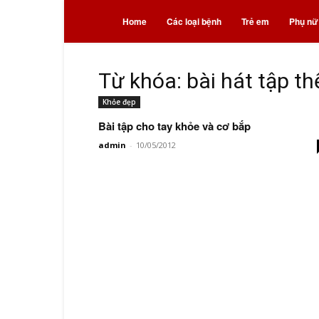
Bệnh
Home
Các loại bệnh
Trẻ em
Phụ nữ
và
Từ khóa: bài hát tập th
Khỏe đẹp
thuốc
Bài tập cho tay khỏe và cơ bắp
admin
-
10/05/2012