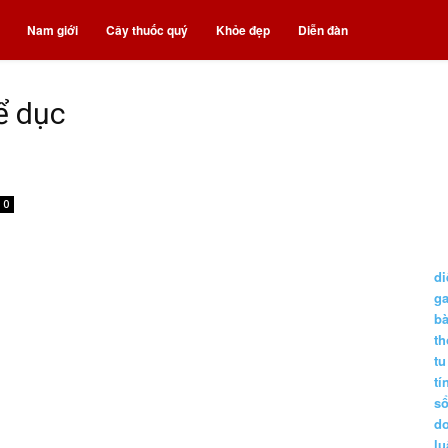
Nam giới
Cây thuốc quý
Khỏe đẹp
Diễn đàn
ể dục
0
di
g
b
t
tu
tí
s
d
lu