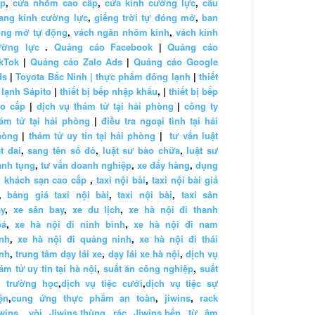
ấp
,
cửa nhôm cao cấp
,
cửa kính cường lực
,
cầu
ang kính cường lực
,
giếng trời tự đóng mở
,
ban
ông mở tự động
,
vách ngăn nhôm kính
,
vách kính
ường lực
.
Quảng cáo Facebook
|
Quảng cáo
kTok
|
Quảng cáo Zalo Ads
|
Quảng cáo Google
ds
|
Toyota Bắc Ninh |
thực phẩm đông lạnh
|
thiết
 lạnh Sápito
|
thiết bị bếp nhập khẩu
, |
thiết bị bếp
ao cấp
|
dịch vụ thám tử tại hải phòng
|
công ty
ám tử tại hải phòng
|
điều tra ngoại tình tại hải
hòng
|
thám tử uy tín tại hải phòng
|
tư vấn luật
t đai
,
sang tên sổ đỏ
,
luật sư bào chữa
,
luật sư
anh tụng
,
tư vấn doanh nghiệp
,
xe đẩy hàng
,
dụng
 khách sạn cao cấp
,
taxi nội bài
,
taxi nội bài giá
,
bảng giá taxi nội bài
,
taxi nội bài
,
taxi sân
y
,
xe sân bay
,
xe du lịch
,
xe hà nội đi thanh
oá
,
xe hà nội đi ninh bình
,
xe hà nội đi nam
nh
,
xe hà nội đi quảng ninh
,
xe hà nội đi thái
nh
,
trung tâm dạy lái xe
,
dạy lái xe hà nội
,
dịch vụ
ám tử uy tín tại hà nội
,
suất ăn công nghiệp
,
suất
n trường học
,
dịch vụ tiệc cưới
,
dịch vụ tiệc sự
ện
,
cung ứng thực phẩm an toàn
,
jiwins
,
rack
wins
,
vòi Jiwins
,
thùng rác Jiwins
,
bếp từ âm