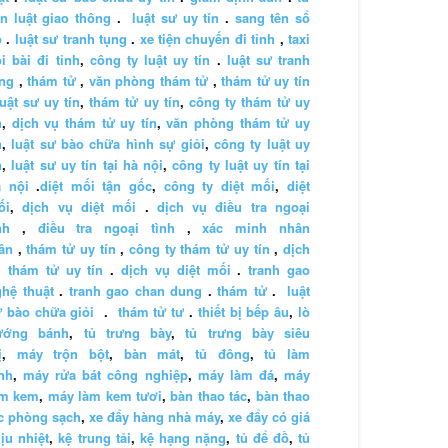
n luật giao thông
.
luật sư uy tín
.
sang tên sổ
ỏ
.
luật sư tranh tụng
.
xe tiện chuyến đi tỉnh
,
taxi
i bài đi tỉnh
,
công ty luật uy tín
.
luật sư tranh
ng
,
thám tử
,
văn phòng thám tử
,
thám tử uy tín
luật sư uy tín
,
thám tử uy tín
,
công ty thám tử uy
n
,
dịch vụ thám tử uy tín
,
văn phòng thám tử uy
n
,
luật sư bào chữa hình sự giỏi
,
công ty luật uy
n
,
luật sư uy tín tại hà nội
,
công ty luật uy tín tại
à nội
.
diệt mối tận gốc
,
công ty diệt mối
,
diệt
ối
,
dịch vụ diệt mối
.
dịch vụ điều tra ngoại
nh
,
điều tra ngoại tình
,
xác minh nhân
ân
,
thám tử uy tín
,
công ty thám tử uy tín
,
dịch
 thám tử uy tín
.
dịch vụ diệt mối
.
tranh gao
hệ thuật
.
tranh gao chan dung
.
thám tử
.
luật
 bào chữa giỏi
.
thám tử tư
.
thiết bị bếp âu
,
lò
ướng bánh
,
tủ trưng bày
,
tủ trưng bày siêu
ị
,
máy trộn bột
,
bàn mát
,
tủ đông
,
tủ làm
nh
,
máy rửa bát công nghiệp
,
máy làm đá
,
máy
àm kem
,
máy làm kem tươi
,
bàn thao tác
,
bàn thao
c phòng sạch
,
xe đẩy hàng nhà máy
,
xe đẩy có giá
ịu nhiệt
,
kệ trung tải
,
kệ hạng nặng
,
tủ để đồ
,
tủ