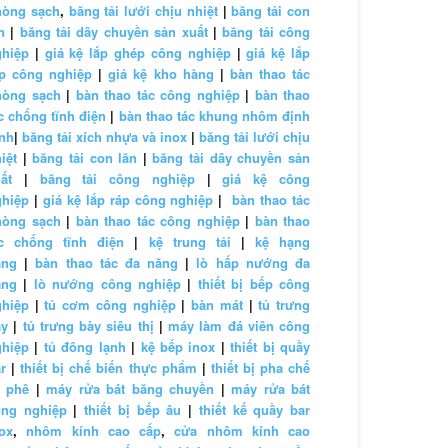
hòng sạch
,
băng tải lưới chịu nhiệt
|
băng tải con
n
|
băng tải dây chuyền sản xuất
|
băng tải công
ghiệp
|
giá kệ lắp ghép công nghiệp
|
giá kệ lắp
áp công nghiệp
|
giá kệ kho hàng
|
bàn thao tác
hòng sạch
|
bàn thao tác công nghiệp
|
bàn thao
c chống tĩnh điện
|
bàn thao tác khung nhôm định
nh
|
băng tải xích nhựa và inox
|
băng tải lưới chịu
iệt
|
băng tải con lăn
|
băng tải dây chuyền sản
ất
|
băng tải công nghiệp
|
giá kệ công
ghiệp
|
giá kệ lắp ráp công nghiệp
|
bàn thao tác
hòng sạch
|
bàn thao tác công nghiệp
|
bàn thao
ác chống tĩnh điện
|
kệ trung tải
|
kệ hạng
ặng
|
bàn thao tác đa năng
|
lò hấp nướng đa
ăng
|
lò nướng công nghiệp
|
thiết bị bếp công
ghiệp
|
tủ cơm công nghiệp
|
bàn mát
|
tủ trưng
ày
|
tủ trưng bày siêu thị
|
máy làm đá viên công
ghiệp
|
tủ đông lạnh
|
kệ bếp inox
|
thiết bị quầy
r
|
thiết bị chế biến thực phẩm
|
thiết bị pha chế
à phê
|
máy rửa bát băng chuyền
|
máy rửa bát
ông nghiệp
|
thiết bị bếp âu
|
thiết kế quầy bar
ox
,
nhôm kính cao cấp
,
cửa nhôm kính cao