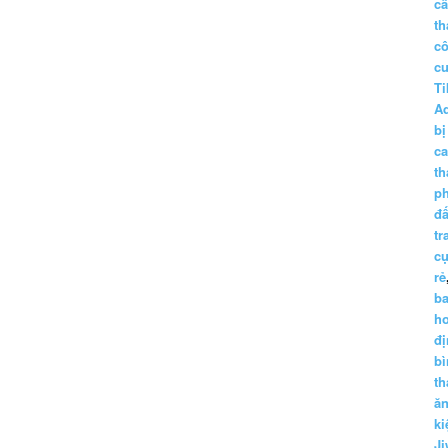
c
th
c
c
Ti
A
bị
c
th
p
đấ
tr
cụ
rẻ
ba
h
đị
bì
th
ă
ki
Ji