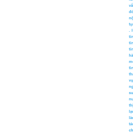
vấ
đ
nộ
tụ
.
tí
tí
tí
h
m
tì
th
vụ
ng
sư
n
th
lạ
l
tá
ch