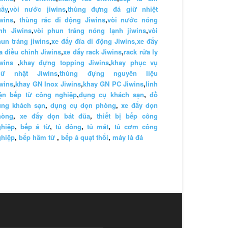
uầy
,
vòi nước jiwins
,
thùng đựng đá giữ nhiệt
wins
,
thùng rác di động Jiwins
,
vòi nước nóng
nh Jiwins
,
vòi phun tráng nóng lạnh jiwins
,
vòi
un tráng jiwins
,
xe đẩy đĩa di động Jiwins,
xe đẩy
a điều chỉnh Jiwins
,
xe đẩy rack Jiwins
,
rack rửa ly
wins
,
khay đựng topping Jiwins
,
khay phục vụ
hữ nhật Jiwins
,
thùng đựng nguyên liệu
wins
,
khay GN Inox Jiwins
,
khay GN PC Jiwins
,
linh
iện bếp từ công nghiệp
,
dụng cụ khách sạn
,
đồ
ùng khách sạn
,
dụng cụ dọn phòng
,
xe đẩy dọn
hòng
,
xe đẩy dọn bát đũa
,
thiết bị bếp công
ghiệp
,
bếp á từ
,
tủ đông
,
tủ mát
,
tủ cơm công
ghiệp
,
bếp hầm từ
,
bếp á quạt thổi
,
máy là đá