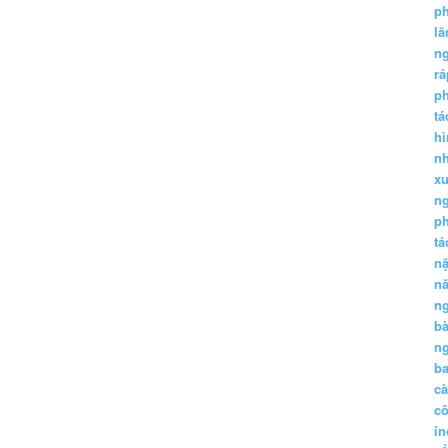
p
lă
n
r
p
tá
hì
nh
xu
n
p
t
n
n
n
b
n
ba
c
c
in