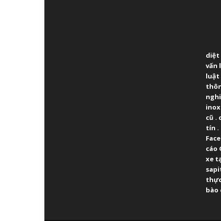
ABO
diệt
vấn 
luật
thô
ngh
inox
cũ
.
tín
.
Fac
cáo 
xe t
sapi
thực
bào