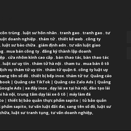
UT US
F
 côn trùng
.
luật sư hôn nhân
.
tranh gao
.
tranh gao
.
tư
luật doanh nghiệp
.
thám tử
.
thiết kế web
.
công ty
.
luật sư bào chữa
.
giám định adn
.
tư vấn luật giao
ng
.
mua bán công ty
.
đăng ký thành lập doanh
iệp
.
cửa nhôm kính cao cấp
.
bàn thao tác
,
bàn thao tác
.
luật sư uy tín
.
thám tử hà nội
.
tham tu
.
mua bán ô tô
dịch vụ thám tử uy tín
.
thám tử quận 6
.
công ty luật uy
sang tên sổ đỏ
.
thiết bị bếp inox
.
thám tử tư
.
Quảng cáo
ebook
|
Quảng cáo TikTok
|
Quảng cáo Zalo Ads
|
Quảng
Google Ads
|
xe đẩy inox
,
dạy lái xe tại hà nội
,
đào tạo lái
ại hà nội
,
trung tâm dạy lái xe ô tô
|
máy làm đá
to
|
thiết bị bảo quản thực phẩm sapito
|
tủ bảo quản
 phẩm sapito
,
tư vấn luật đất đai
,
sang tên sổ đỏ
,
luật sư
 chữa
,
luật sư tranh tụng
,
tư vấn doanh nghiệp
,