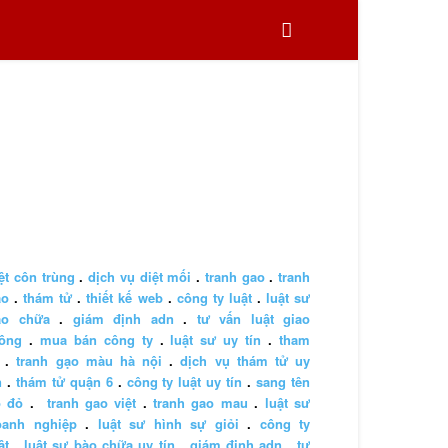
ệt côn trùng
.
dịch vụ diệt mối
.
tranh gao
.
tranh
ao
.
thám tử
.
thiết kế web
.
công ty luật
.
luật sư
ào chữa
.
giám định adn
.
tư vấn luật giao
hông
.
mua bán công ty
.
luật sư uy tín
.
tham
.
tranh gạo màu hà nội
.
dịch vụ thám tử uy
n
.
thám tử quận 6
.
công ty luật uy tín
.
sang tên
ổ đỏ
.
tranh gao việt
.
tranh gao mau
.
luật sư
oanh nghiệp
.
luật sư hình sự giỏi
.
công ty
ật
.
luật sư bào chữa uy tín
.
giám định adn
.
tư