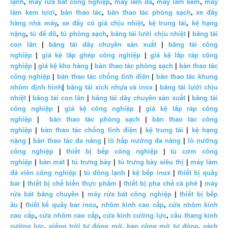
lạnh
,
máy rửa bát công nghiệp
,
máy làm đá
,
máy làm kem
,
máy
làm kem tươi
,
bàn thao tác
,
bàn thao tác phòng sạch
,
xe đẩy
hàng nhà máy
,
xe đẩy có giá chịu nhiệt
,
kệ trung tải
,
kệ hạng
nặng
,
tủ để đồ
,
tủ phòng sạch
,
băng tải lưới chịu nhiệt
|
băng tải
con lăn
|
băng tải dây chuyền sản xuất
|
băng tải công
nghiệp
|
giá kệ lắp ghép công nghiệp
|
giá kệ lắp ráp công
nghiệp
|
giá kệ kho hàng
|
bàn thao tác phòng sạch
|
bàn thao tác
công nghiệp
|
bàn thao tác chống tĩnh điện
|
bàn thao tác khung
nhôm định hình
|
băng tải xích nhựa và inox
|
băng tải lưới chịu
nhiệt
|
băng tải con lăn
|
băng tải dây chuyền sản xuất
|
băng tải
công nghiệp
|
giá kệ công nghiệp
|
giá kệ lắp ráp công
nghiệp
|
bàn thao tác phòng sạch
|
bàn thao tác công
nghiệp
|
bàn thao tác chống tĩnh điện
|
kệ trung tải
|
kệ hạng
nặng
|
bàn thao tác đa năng
|
lò hấp nướng đa năng
|
lò nướng
công nghiệp
|
thiết bị bếp công nghiệp
|
tủ cơm công
nghiệp
|
bàn mát
|
tủ trưng bày
|
tủ trưng bày siêu thị
|
máy làm
đá viên công nghiệp
|
tủ đông lạnh
|
kệ bếp inox
|
thiết bị quầy
bar
|
thiết bị chế biến thực phẩm
|
thiết bị pha chế cà phê
|
máy
rửa bát băng chuyền
|
máy rửa bát công nghiệp
|
thiết bị bếp
âu
|
thiết kế quầy bar inox
,
nhôm kính cao cấp
,
cửa nhôm kính
cao cấp
,
cửa nhôm cao cấp
,
cửa kính cường lực
,
cầu thang kính
cường lực
,
giếng trời tự đóng mở
,
ban công mở tự động
,
vách