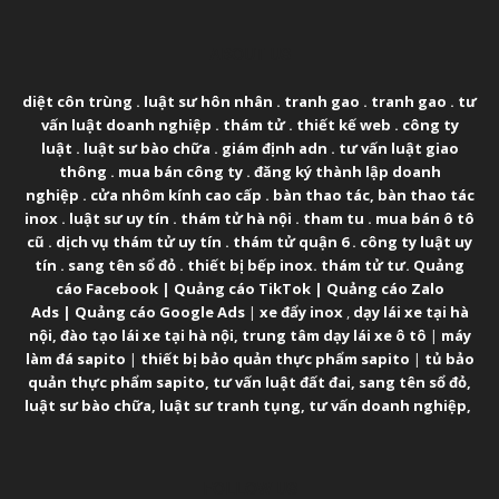
ABOUT US
diệt côn trùng
.
luật sư hôn nhân
.
tranh gao
.
tranh gao
.
tư
vấn luật doanh nghiệp
.
thám tử
.
thiết kế web
.
công ty
luật
.
luật sư bào chữa
.
giám định adn
.
tư vấn luật giao
thông
.
mua bán công ty
.
đăng ký thành lập doanh
nghiệp
.
cửa nhôm kính cao cấp
.
bàn thao tác
,
bàn thao tác
inox
.
luật sư uy tín
.
thám tử hà nội
.
tham tu
.
mua bán ô tô
cũ
.
dịch vụ thám tử uy tín
.
thám tử quận 6
.
công ty luật uy
tín
.
sang tên sổ đỏ
.
thiết bị bếp inox
.
thám tử tư
.
Quảng
cáo Facebook
|
Quảng cáo TikTok
|
Quảng cáo Zalo
Ads
|
Quảng cáo Google Ads
|
xe đẩy inox
,
dạy lái xe tại hà
nội
,
đào tạo lái xe tại hà nội
,
trung tâm dạy lái xe ô tô
|
máy
làm đá sapito
|
thiết bị bảo quản thực phẩm sapito
|
tủ bảo
quản thực phẩm sapito
,
tư vấn luật đất đai
,
sang tên sổ đỏ
,
luật sư bào chữa
,
luật sư tranh tụng
,
tư vấn doanh nghiệp
,
FOLLOW US