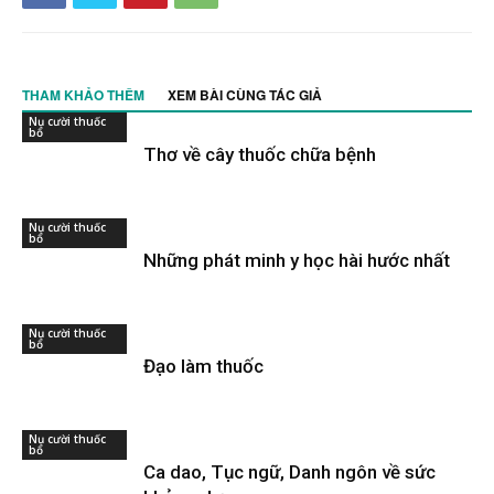
THAM KHẢO THÊM
XEM BÀI CÙNG TÁC GIẢ
Nụ cười thuốc
bổ
Thơ về cây thuốc chữa bệnh
Nụ cười thuốc
bổ
Những phát minh y học hài hước nhất
Nụ cười thuốc
bổ
Đạo làm thuốc
Nụ cười thuốc
bổ
Ca dao, Tục ngữ, Danh ngôn về sức