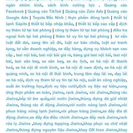
ngăn nhôm kính
,
vách kính cường lực
.
Quảng cáo
Facebook
|
Quảng cáo TikTok
|
Quảng cáo Zalo Ads
|
Quảng cáo
Google Ads
|
Toyota Bắc Ninh |
thực phẩm đông lạnh
|
thiết bị
lạnh Sápito
|
thiết bị bếp nhập khẩu
, |
thiết bị bếp cao cấp
|
dịch
vụ thám tử tại hải phòng
|
công ty thám tử tại hải phòng
|
điều tra
ngoại tình tại hải phòng
|
thám tử uy tín tại hải phòng
|
tư vấn
luật đất đai
,
sang tên sổ đỏ
,
luật sư bào chữa
,
luật sư tranh
tụng
,
tư vấn doanh nghiệp
,
xe đẩy hàng
,
dụng cụ khách sạn cao
cấp
,
taxi nội bài
,
taxi nội bài giá rẻ
,
bảng giá taxi nội bài
,
taxi nội
bài
,
taxi sân bay
,
xe sân bay
,
xe du lịch
,
xe hà nội đi thanh
hoá
,
xe hà nội đi ninh bình
,
xe hà nội đi nam định
,
xe hà nội đi
quảng ninh
,
xe hà nội đi thái bình
,
trung tâm dạy lái xe
,
dạy lái
xe hà nội
,
dịch vụ thám tử uy tín tại hà nội
,
suất ăn công nghiệp
,
suất ăn trường học
,
dịch vụ tiệc cưới
,
dịch vụ tiệc sự kiện
,
cung
ứng thực phẩm an toàn
,
jiwins
,
rack Jiwins
,
vòi Jiwins
,
thùng rác
Jiwins
,
bếp từ âm quầy
,
vòi nước jiwins
,
thùng đựng đá giữ nhiệt
Jiwins
,
thùng rác di động Jiwins
,
vòi nước nóng lạnh Jiwins
,
vòi
phun tráng nóng lạnh jiwins
,
vòi phun tráng jiwins
,
xe đẩy đĩa di
động Jiwins,
xe đẩy đĩa điều chỉnh Jiwins
,
xe đẩy rack Jiwins
,
rack
rửa ly Jiwins
,
khay đựng topping Jiwins
,
khay phục vụ chữ nhật
Jiwins
,
thùng đựng nguyên liệu Jiwins
,
khay GN Inox Jiwins
,
khay