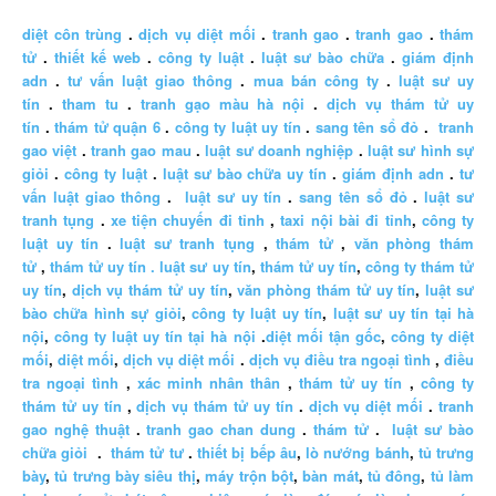
diệt côn trùng
.
dịch vụ diệt mối
.
tranh gao
.
tranh gao
.
thám
tử
.
thiết kế web
.
công ty luật
.
luật sư bào chữa
.
giám định
adn
.
tư vấn luật giao thông
.
mua bán công ty
.
luật sư uy
tín
.
tham tu
.
tranh gạo màu hà nội
.
dịch vụ thám tử uy
tín
.
thám tử quận 6
.
công ty luật uy tín
.
sang tên sổ đỏ
.
tranh
gao việt
.
tranh gao mau
.
luật sư doanh nghiệp
.
luật sư hình sự
giỏi
.
công ty luật
.
luật sư bào chữa uy tín
.
giám định adn
.
tư
vấn luật giao thông
.
luật sư uy tín
.
sang tên sổ đỏ
.
luật sư
tranh tụng
.
xe tiện chuyến đi tỉnh
,
taxi nội bài đi tỉnh
,
công ty
luật uy tín
.
luật sư tranh tụng
,
thám tử
,
văn phòng thám
tử
,
thám tử uy tín .
luật sư uy tín
,
thám tử uy tín
,
công ty thám tử
uy tín
,
dịch vụ thám tử uy tín
,
văn phòng thám tử uy tín
,
luật sư
bào chữa hình sự giỏi
,
công ty luật uy tín
,
luật sư uy tín tại hà
nội
,
công ty luật uy tín tại hà nội
.
diệt mối tận gốc
,
công ty diệt
mối
,
diệt mối
,
dịch vụ diệt mối
.
dịch vụ điều tra ngoại tình
,
điều
tra ngoại tình
,
xác minh nhân thân
,
thám tử uy tín
,
công ty
thám tử uy tín
,
dịch vụ thám tử uy tín
.
dịch vụ diệt mối
.
tranh
gao nghệ thuật
.
tranh gao chan dung
.
thám tử
.
luật sư bào
chữa giỏi
.
thám tử tư
.
thiết bị bếp âu
,
lò nướng bánh
,
tủ trưng
bày
,
tủ trưng bày siêu thị
,
máy trộn bột
,
bàn mát
,
tủ đông
,
tủ làm