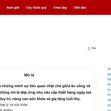
Nam giới
Cây thuốc quý
Khỏe đẹp
Diễn đàn
734
di
g
Mô tả
b
t
 chứng minh sự liên quan chặt chẽ giữa ăn uống và
tu
hông chỉ là đáp ứng nhu cầu cấp thiết hàng ngày mà
tí
duy trì, nâng cao sức khỏe và gia tăng tuổi thọ.
s
hợp lý và sức khỏe
d
inh dướng
lu