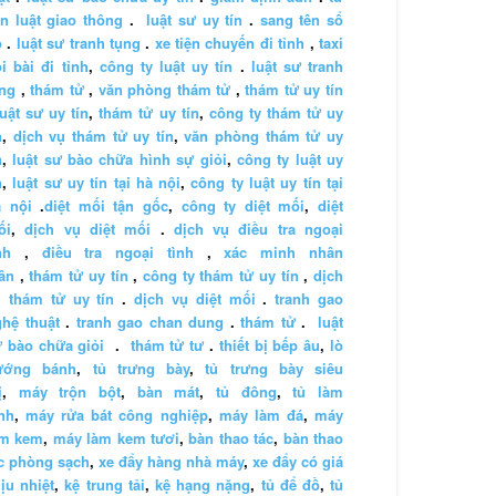
n luật giao thông
.
luật sư uy tín
.
sang tên sổ
ỏ
.
luật sư tranh tụng
.
xe tiện chuyến đi tỉnh
,
taxi
i bài đi tỉnh
,
công ty luật uy tín
.
luật sư tranh
ng
,
thám tử
,
văn phòng thám tử
,
thám tử uy tín
luật sư uy tín
,
thám tử uy tín
,
công ty thám tử uy
n
,
dịch vụ thám tử uy tín
,
văn phòng thám tử uy
n
,
luật sư bào chữa hình sự giỏi
,
công ty luật uy
n
,
luật sư uy tín tại hà nội
,
công ty luật uy tín tại
à nội
.
diệt mối tận gốc
,
công ty diệt mối
,
diệt
ối
,
dịch vụ diệt mối
.
dịch vụ điều tra ngoại
nh
,
điều tra ngoại tình
,
xác minh nhân
ân
,
thám tử uy tín
,
công ty thám tử uy tín
,
dịch
 thám tử uy tín
.
dịch vụ diệt mối
.
tranh gao
hệ thuật
.
tranh gao chan dung
.
thám tử
.
luật
 bào chữa giỏi
.
thám tử tư
.
thiết bị bếp âu
,
lò
ướng bánh
,
tủ trưng bày
,
tủ trưng bày siêu
ị
,
máy trộn bột
,
bàn mát
,
tủ đông
,
tủ làm
nh
,
máy rửa bát công nghiệp
,
máy làm đá
,
máy
àm kem
,
máy làm kem tươi
,
bàn thao tác
,
bàn thao
c phòng sạch
,
xe đẩy hàng nhà máy
,
xe đẩy có giá
ịu nhiệt
,
kệ trung tải
,
kệ hạng nặng
,
tủ để đồ
,
tủ