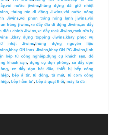
uầy
,
vòi nước jiwins
,
thùng đựng đá giữ nhiệt
wins
,
thùng rác di động Jiwins
,
vòi nước nóng
nh Jiwins
,
vòi phun tráng nóng lạnh jiwins
,
vòi
un tráng jiwins
,
xe đẩy đĩa di động Jiwins,
xe đẩy
a điều chỉnh Jiwins
,
xe đẩy rack Jiwins
,
rack rửa ly
wins
,
khay đựng topping Jiwins
,
khay phục vụ
hữ nhật Jiwins
,
thùng đựng nguyên liệu
wins
,
khay GN Inox Jiwins
,
khay GN PC Jiwins
,
linh
iện bếp từ công nghiệp
,
dụng cụ khách sạn
,
đồ
ùng khách sạn
,
dụng cụ dọn phòng
,
xe đẩy dọn
hòng
,
xe đẩy dọn bát đũa
,
thiết bị bếp công
ghiệp
,
bếp á từ
,
tủ đông
,
tủ mát
,
tủ cơm công
ghiệp
,
bếp hầm từ
,
bếp á quạt thổi
,
máy là đá