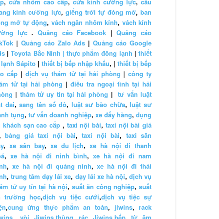
ấp
,
cửa nhôm cao cấp
,
cửa kính cường lực
,
cầu
ang kính cường lực
,
giếng trời tự đóng mở
,
ban
ông mở tự động
,
vách ngăn nhôm kính
,
vách kính
ường lực
.
Quảng cáo Facebook
|
Quảng cáo
kTok
|
Quảng cáo Zalo Ads
|
Quảng cáo Google
ds
|
Toyota Bắc Ninh |
thực phẩm đông lạnh
|
thiết
 lạnh Sápito
|
thiết bị bếp nhập khẩu
, |
thiết bị bếp
ao cấp
|
dịch vụ thám tử tại hải phòng
|
công ty
ám tử tại hải phòng
|
điều tra ngoại tình tại hải
hòng
|
thám tử uy tín tại hải phòng
|
tư vấn luật
t đai
,
sang tên sổ đỏ
,
luật sư bào chữa
,
luật sư
anh tụng
,
tư vấn doanh nghiệp
,
xe đẩy hàng
,
dụng
 khách sạn cao cấp
,
taxi nội bài
,
taxi nội bài giá
,
bảng giá taxi nội bài
,
taxi nội bài
,
taxi sân
y
,
xe sân bay
,
xe du lịch
,
xe hà nội đi thanh
oá
,
xe hà nội đi ninh bình
,
xe hà nội đi nam
nh
,
xe hà nội đi quảng ninh
,
xe hà nội đi thái
nh
,
trung tâm dạy lái xe
,
dạy lái xe hà nội
,
dịch vụ
ám tử uy tín tại hà nội
,
suất ăn công nghiệp
,
suất
n trường học
,
dịch vụ tiệc cưới
,
dịch vụ tiệc sự
ện
,
cung ứng thực phẩm an toàn
,
jiwins
,
rack
wins
,
vòi Jiwins
,
thùng rác Jiwins
,
bếp từ âm