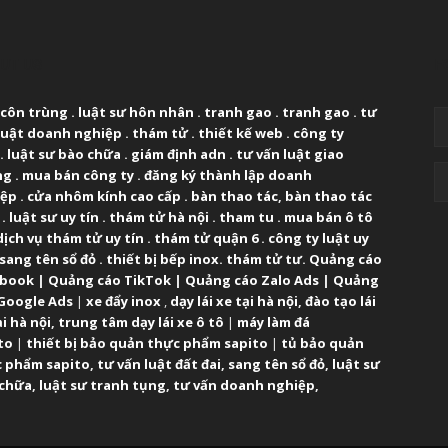
UT US
F
 côn trùng
.
luật sư hôn nhân
.
tranh gao
.
tranh gao
.
tư
luật doanh nghiệp
.
thám tử
.
thiết kế web
.
công ty
.
luật sư bào chữa
.
giám định adn
.
tư vấn luật giao
ng
.
mua bán công ty
.
đăng ký thành lập doanh
iệp
.
cửa nhôm kính cao cấp
.
bàn thao tác
,
bàn thao tác
.
luật sư uy tín
.
thám tử hà nội
.
tham tu
.
mua bán ô tô
dịch vụ thám tử uy tín
.
thám tử quận 6
.
công ty luật uy
sang tên sổ đỏ
.
thiết bị bếp inox
.
thám tử tư
.
Quảng cáo
ebook
|
Quảng cáo TikTok
|
Quảng cáo Zalo Ads
|
Quảng
Google Ads
|
xe đẩy inox
,
dạy lái xe tại hà nội
,
đào tạo lái
ại hà nội
,
trung tâm dạy lái xe ô tô
|
máy làm đá
to
|
thiết bị bảo quản thực phẩm sapito
|
tủ bảo quản
 phẩm sapito
,
tư vấn luật đất đai
,
sang tên sổ đỏ
,
luật sư
 chữa
,
luật sư tranh tụng
,
tư vấn doanh nghiệp
,