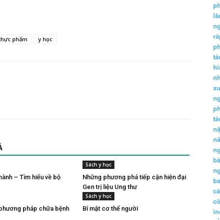
p
lă
n
r
thực phẩm
y học
p
tá
hì
nh
xu
n
p
t
n
n
Ả
n
b
Sách y học
n
ành – Tìm hiểu về bộ
Những phương phá tiếp cận hiện đại
ba
Gen trị liệu Ung thư
c
Sách y học
c
u: phương pháp chữa bệnh
Bí mật cơ thể người
in