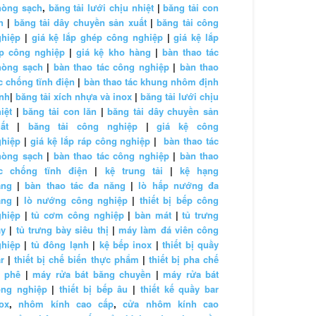
hòng sạch
,
băng tải lưới chịu nhiệt
|
băng tải con
n
|
băng tải dây chuyền sản xuất
|
băng tải công
ghiệp
|
giá kệ lắp ghép công nghiệp
|
giá kệ lắp
áp công nghiệp
|
giá kệ kho hàng
|
bàn thao tác
hòng sạch
|
bàn thao tác công nghiệp
|
bàn thao
c chống tĩnh điện
|
bàn thao tác khung nhôm định
nh
|
băng tải xích nhựa và inox
|
băng tải lưới chịu
iệt
|
băng tải con lăn
|
băng tải dây chuyền sản
ất
|
băng tải công nghiệp
|
giá kệ công
ghiệp
|
giá kệ lắp ráp công nghiệp
|
bàn thao tác
hòng sạch
|
bàn thao tác công nghiệp
|
bàn thao
ác chống tĩnh điện
|
kệ trung tải
|
kệ hạng
ặng
|
bàn thao tác đa năng
|
lò hấp nướng đa
ăng
|
lò nướng công nghiệp
|
thiết bị bếp công
ghiệp
|
tủ cơm công nghiệp
|
bàn mát
|
tủ trưng
ày
|
tủ trưng bày siêu thị
|
máy làm đá viên công
ghiệp
|
tủ đông lạnh
|
kệ bếp inox
|
thiết bị quầy
r
|
thiết bị chế biến thực phẩm
|
thiết bị pha chế
à phê
|
máy rửa bát băng chuyền
|
máy rửa bát
ông nghiệp
|
thiết bị bếp âu
|
thiết kế quầy bar
ox
,
nhôm kính cao cấp
,
cửa nhôm kính cao