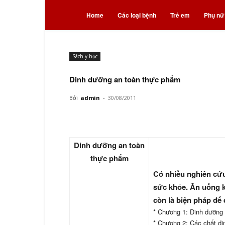
Bệnh
Home
Các loại bệnh
Trẻ em
Phụ nữ
và
Sách y học
thuốc
Dinh dưỡng an toàn thực phẩm
Bởi
admin
-
30/08/2011
Dinh dưỡng an toàn
thực phẩm
Có nhiều nghiên cứu
sức khỏe. Ăn uống k
còn là biện pháp để 
* Chương 1: Dinh dưỡng 
* Chương 2: Các chất d