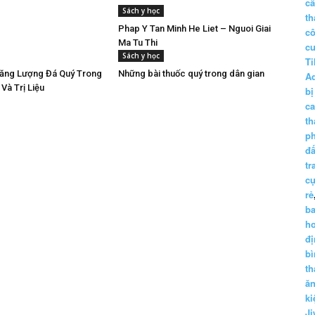
c
Sách y học
th
Phap Y Tan Minh He Liet – Nguoi Giai
c
Ma Tu Thi
c
Sách y học
Ti
ăng Lượng Đá Quý Trong
Những bài thuốc quý trong dân gian
A
Và Trị Liệu
bị
c
th
p
đấ
tr
cụ
rẻ
ba
h
đị
bì
th
ă
ki
Ji