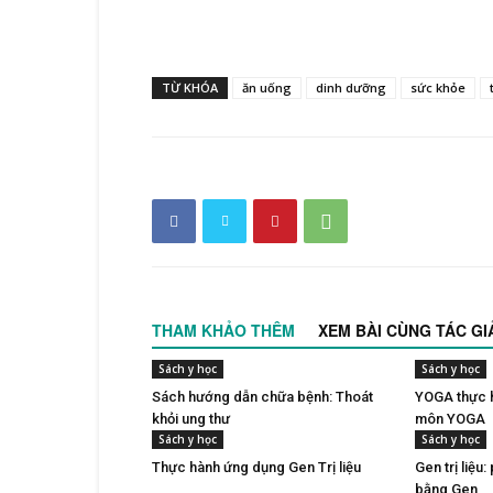
TỪ KHÓA
ăn uống
dinh dưỡng
sức khỏe
THAM KHẢO THÊM
XEM BÀI CÙNG TÁC GI
Sách y học
Sách y học
Sách hướng dẫn chữa bệnh: Thoát
YOGA thực h
khỏi ung thư
môn YOGA
Sách y học
Sách y học
Thực hành ứng dụng Gen Trị liệu
Gen trị liệ
bằng Gen