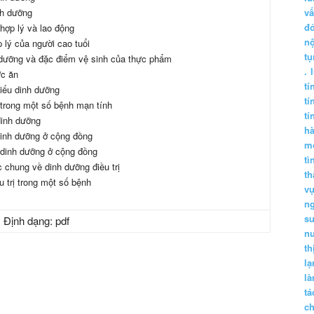
nh dưỡng
vấ
đ
hợp lý và lao động
nộ
 lý của người cao tuổi
tụ
h dưỡng và đặc điểm vệ sinh của thực phẩm
.
ức ăn
tí
iếu dinh dưỡng
tí
trong một số bệnh mạn tính
tí
dinh dưỡng
h
dinh dưỡng ở cộng đồng
m
dinh dưỡng ở cộng đồng
tì
 chung về dinh dưỡng điều trị
th
 trị trong một số bệnh
vụ
ng
sư
 Định dạng: pdf
n
th
lạ
l
tá
ch