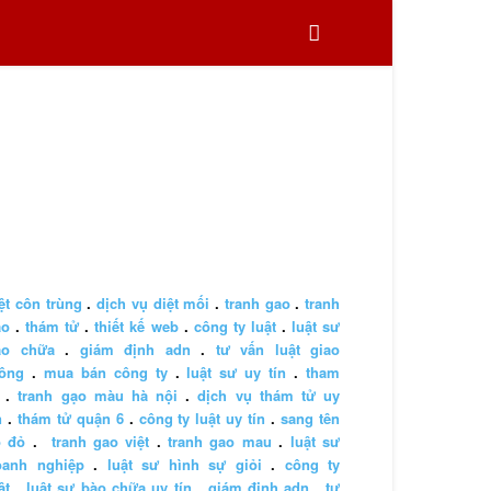
ệt côn trùng
.
dịch vụ diệt mối
.
tranh gao
.
tranh
ao
.
thám tử
.
thiết kế web
.
công ty luật
.
luật sư
ào chữa
.
giám định adn
.
tư vấn luật giao
hông
.
mua bán công ty
.
luật sư uy tín
.
tham
.
tranh gạo màu hà nội
.
dịch vụ thám tử uy
n
.
thám tử quận 6
.
công ty luật uy tín
.
sang tên
ổ đỏ
.
tranh gao việt
.
tranh gao mau
.
luật sư
oanh nghiệp
.
luật sư hình sự giỏi
.
công ty
ật
.
luật sư bào chữa uy tín
.
giám định adn
.
tư