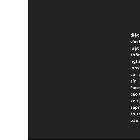
ABO
diệt
vấn 
luật
thô
ngh
inox
cũ
.
tín
.
Fac
cáo 
xe t
sapi
thực
bào