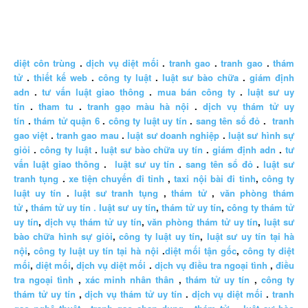
diệt côn trùng
.
dịch vụ diệt mối
.
tranh gao
.
tranh gao
.
thám
tử
.
thiết kế web
.
công ty luật
.
luật sư bào chữa
.
giám định
adn
.
tư vấn luật giao thông
.
mua bán công ty
.
luật sư uy
tín
.
tham tu
.
tranh gạo màu hà nội
.
dịch vụ thám tử uy
tín
.
thám tử quận 6
.
công ty luật uy tín
.
sang tên sổ đỏ
.
tranh
gao việt
.
tranh gao mau
.
luật sư doanh nghiệp
.
luật sư hình sự
giỏi
.
công ty luật
.
luật sư bào chữa uy tín
.
giám định adn
.
tư
vấn luật giao thông
.
luật sư uy tín
.
sang tên sổ đỏ
.
luật sư
tranh tụng
.
xe tiện chuyến đi tỉnh
,
taxi nội bài đi tỉnh
,
công ty
luật uy tín
.
luật sư tranh tụng
,
thám tử
,
văn phòng thám
tử
,
thám tử uy tín .
luật sư uy tín
,
thám tử uy tín
,
công ty thám tử
uy tín
,
dịch vụ thám tử uy tín
,
văn phòng thám tử uy tín
,
luật sư
bào chữa hình sự giỏi
,
công ty luật uy tín
,
luật sư uy tín tại hà
nội
,
công ty luật uy tín tại hà nội
.
diệt mối tận gốc
,
công ty diệt
mối
,
diệt mối
,
dịch vụ diệt mối
.
dịch vụ điều tra ngoại tình
,
điều
tra ngoại tình
,
xác minh nhân thân
,
thám tử uy tín
,
công ty
thám tử uy tín
,
dịch vụ thám tử uy tín
.
dịch vụ diệt mối
.
tranh