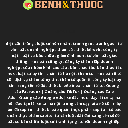
ABOUT US
diệt côn trùng
.
luật sư hôn nhân
.
tranh gao
.
tranh gao
.
tư
vấn luật doanh nghiệp
.
thám tử
.
thiết kế web
.
công ty
luật
.
luật sư bào chữa
.
giám định adn
.
tư vấn luật giao
thông
.
mua bán công ty
.
đăng ký thành lập doanh
nghiệp
.
cửa nhôm kính cao cấp
.
bàn thao tác
,
bàn thao tác
inox
.
luật sư uy tín
.
thám tử hà nội
.
tham tu
.
mua bán ô tô
cũ
.
dịch vụ thám tử uy tín
.
thám tử quận 6
.
công ty luật uy
tín
.
sang tên sổ đỏ
.
thiết bị bếp inox
.
thám tử tư
.
Quảng
cáo Facebook
|
Quảng cáo TikTok
|
Quảng cáo Zalo
Ads
|
Quảng cáo Google Ads
|
xe đẩy inox
,
dạy lái xe tại hà
nội
,
đào tạo lái xe tại hà nội
,
trung tâm dạy lái xe ô tô
|
máy
làm đá sapito
|
thiết bị bảo quản thực phẩm sapito
|
tủ bảo
quản thực phẩm sapito
,
tư vấn luật đất đai
,
sang tên sổ đỏ
,
luật sư bào chữa
,
luật sư tranh tụng
,
tư vấn doanh nghiệp
,