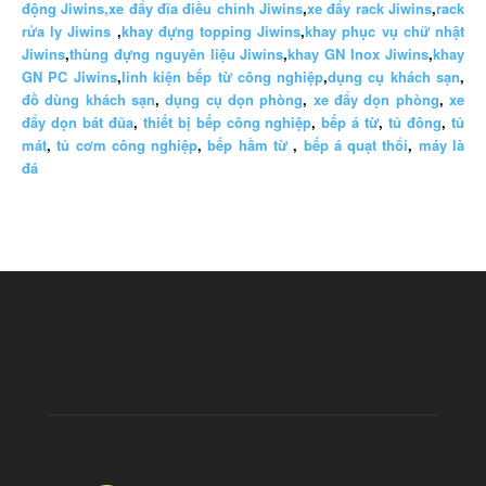
động Jiwins,
xe đẩy đĩa điều chỉnh Jiwins
,
xe đẩy rack Jiwins
,
rack
rửa ly Jiwins
,
khay đựng topping Jiwins
,
khay phục vụ chữ nhật
Jiwins
,
thùng đựng nguyên liệu Jiwins
,
khay GN Inox Jiwins
,
khay
GN PC Jiwins
,
linh kiện bếp từ công nghiệp
,
dụng cụ khách sạn
,
đồ dùng khách sạn
,
dụng cụ dọn phòng
,
xe đẩy dọn phòng
,
xe
đẩy dọn bát đũa
,
thiết bị bếp công nghiệp
,
bếp á từ
,
tủ đông
,
tủ
mát
,
tủ cơm công nghiệp
,
bếp hầm từ
,
bếp á quạt thổi
,
máy là
đá