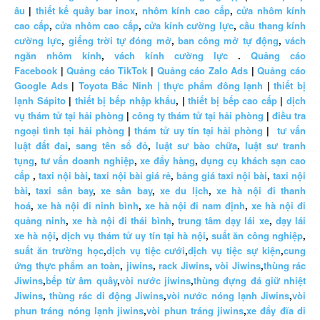
âu
|
thiết kế quầy bar inox
,
nhôm kính cao cấp
,
cửa nhôm kính
cao cấp
,
cửa nhôm cao cấp
,
cửa kính cường lực
,
cầu thang kính
cường lực
,
giếng trời tự đóng mở
,
ban công mở tự động
,
vách
ngăn nhôm kính
,
vách kính cường lực
.
Quảng cáo
Facebook
|
Quảng cáo TikTok
|
Quảng cáo Zalo Ads
|
Quảng cáo
Google Ads
|
Toyota Bắc Ninh |
thực phẩm đông lạnh
|
thiết bị
lạnh Sápito
|
thiết bị bếp nhập khẩu
, |
thiết bị bếp cao cấp
|
dịch
vụ thám tử tại hải phòng
|
công ty thám tử tại hải phòng
|
điều tra
ngoại tình tại hải phòng
|
thám tử uy tín tại hải phòng
|
tư vấn
luật đất đai
,
sang tên sổ đỏ
,
luật sư bào chữa
,
luật sư tranh
tụng
,
tư vấn doanh nghiệp
,
xe đẩy hàng
,
dụng cụ khách sạn cao
cấp
,
taxi nội bài
,
taxi nội bài giá rẻ
,
bảng giá taxi nội bài
,
taxi nội
bài
,
taxi sân bay
,
xe sân bay
,
xe du lịch
,
xe hà nội đi thanh
hoá
,
xe hà nội đi ninh bình
,
xe hà nội đi nam định
,
xe hà nội đi
quảng ninh
,
xe hà nội đi thái bình
,
trung tâm dạy lái xe
,
dạy lái
xe hà nội
,
dịch vụ thám tử uy tín tại hà nội
,
suất ăn công nghiệp
,
suất ăn trường học
,
dịch vụ tiệc cưới
,
dịch vụ tiệc sự kiện
,
cung
ứng thực phẩm an toàn
,
jiwins
,
rack Jiwins
,
vòi Jiwins
,
thùng rác
Jiwins
,
bếp từ âm quầy
,
vòi nước jiwins
,
thùng đựng đá giữ nhiệt
Jiwins
,
thùng rác di động Jiwins
,
vòi nước nóng lạnh Jiwins
,
vòi
phun tráng nóng lạnh jiwins
,
vòi phun tráng jiwins
,
xe đẩy đĩa di