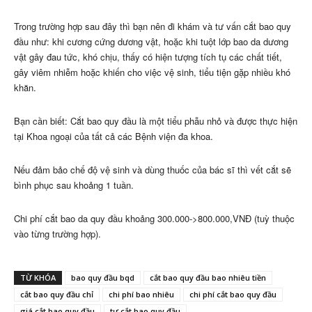
Trong trường hợp sau đây thì bạn nên đi khám và tư vấn cắt bao quy
đầu như: khi cương cứng dương vật, hoặc khi tuột lớp bao da dương
vật gây đau tức, khó chịu, thấy có hiện tượng tích tụ các chất tiết,
gây viêm nhiễm hoặc khiến cho việc vệ sinh, tiểu tiện gặp nhiều khó
khăn.
Bạn cần biết: Cắt bao quy đầu là một tiểu phẫu nhỏ và được thực hiện
tại Khoa ngoại của tất cả các Bệnh viện đa khoa.
Nếu đảm bảo chế độ vệ sinh và dùng thuốc của bác sĩ thì vết cắt sẽ
bình phục sau khoảng 1 tuần.
Chi phí cắt bao da quy đầu khoảng 300.000->800.000,VNĐ (tuỳ thuộc
vào từng trường hợp).
TỪ KHÓA
bao quy đầu bqd
cắt bao quy đầu bao nhiêu tiền
cắt bao quy đầu chỉ
chi phí bao nhiêu
chi phí cắt bao quy đầu
giá cắt bao quy đầu
tự cắt bao quy đầu