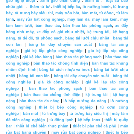
gao nghệ thuật
.
tranh gao chan dung
.
thám tử
.
luật sư bào
chữa giỏi
.
thám tử tư
.
thiết bị bếp âu
,
lò nướng bánh
,
tủ trưng
bày
,
tủ trưng bày siêu thị
,
máy trộn bột
,
bàn mát
,
tủ đông
,
tủ làm
lạnh
,
máy rửa bát công nghiệp
,
máy làm đá
,
máy làm kem
,
máy
làm kem tươi
,
bàn thao tác
,
bàn thao tác phòng sạch
,
xe đẩy
hàng nhà máy
,
xe đẩy có giá chịu nhiệt
,
kệ trung tải
,
kệ hạng
nặng
,
tủ để đồ
,
tủ phòng sạch
,
băng tải lưới chịu nhiệt
|
băng tải
con lăn
|
băng tải dây chuyền sản xuất
|
băng tải công
nghiệp
|
giá kệ lắp ghép công nghiệp
|
giá kệ lắp ráp công
nghiệp
|
giá kệ kho hàng
|
bàn thao tác phòng sạch
|
bàn thao tác
công nghiệp
|
bàn thao tác chống tĩnh điện
|
bàn thao tác khung
nhôm định hình
|
băng tải xích nhựa và inox
|
băng tải lưới chịu
nhiệt
|
băng tải con lăn
|
băng tải dây chuyền sản xuất
|
băng tải
công nghiệp
|
giá kệ công nghiệp
|
giá kệ lắp ráp công
nghiệp
|
bàn thao tác phòng sạch
|
bàn thao tác công
nghiệp
|
bàn thao tác chống tĩnh điện
|
kệ trung tải
|
kệ hạng
nặng
|
bàn thao tác đa năng
|
lò hấp nướng đa năng
|
lò nướng
công nghiệp
|
thiết bị bếp công nghiệp
|
tủ cơm công
nghiệp
|
bàn mát
|
tủ trưng bày
|
tủ trưng bày siêu thị
|
máy làm
đá viên công nghiệp
|
tủ đông lạnh
|
kệ bếp inox
|
thiết bị quầy
bar
|
thiết bị chế biến thực phẩm
|
thiết bị pha chế cà phê
|
máy
rửa bát băng chuyền
|
máy rửa bát công nghiệp
|
thiết bị bếp