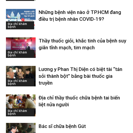
Những bệnh viện nào ở TP.HCM đang
điều trị bệnh nhân COVID-19?
Địa chỉ khám
bệnh
Thầy thuốc giỏi, khắc tinh của bệnh suy
giãn tĩnh mạch, tim mạch
Địa chỉ khám
bệnh
Lương y Phan Thị Diện có biệt tài “tán
sỏi thành bột” bằng bài thuốc gia
Địa chỉ khám
truyền
bệnh
Địa chỉ thầy thuốc chữa bệnh tai biến
liệt nửa người
Địa chỉ khám
bệnh
Bác sĩ chữa bệnh Gút