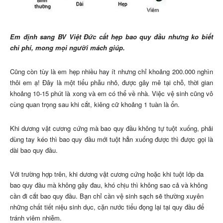
Em định sang BV Việt Đức cắt hẹp bao quy đầu nhưng ko biết
chi phí, mong mọi người mách giúp.
Cũng còn tùy là em hẹp nhiều hay ít nhưng chỉ khoảng 200.000 nghìn
thôi em ạ! Đây là một tiểu phẫu nhỏ, được gây mê tại chỗ, thời gian
khoảng 10-15 phút là xong và em có thể về nhà. Việc vệ sinh cũng vô
cùng quan trọng sau khi cắt, kiêng cữ khoảng 1 tuàn là ổn.
Khi dương vật cương cứng mà bao quy đầu không tự tuột xuống, phải
dùng tay kéo thì bao quy đầu mới tuột hẳn xuống được thì được gọi là
dài bao quy đầu.
Với trường hợp trên, khi dương vật cương cứng hoặc khi tuột lớp da
bao quy đầu mà không gây đau, khó chịu thì không sao cả và không
cần đi cắt bao quy đầu. Bạn chỉ cần vệ sinh sạch sẽ thường xuyên
những chất tiết niệu sinh dục, cặn nước tiểu đọng lại tại quy đầu để
tránh viêm nhiễm.