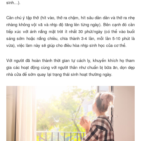
sinh…).
Cần chú ý tập thở (hít vào, thở ra chậm, hít sâu dần dần và thở ra nhẹ
nhàng không vội vã và nhịp độ tăng lên từng ngày). Bên cạnh đó cần
tiếp xúc với ánh nắng mặt trời ít nhất 30 phút/ngày (có thể vào buổi
sáng sớm hoặc nắng chiều, chia thành 3-4 lần, mỗi lần 5-10 phút là
vừa), việc làm này sẽ giúp cho điều hòa nhịp sinh học của cơ thể.
Với người đã hoàn thành thời gian tự cách ly, khuyến khích họ tham
gia các hoạt động cùng với người thân như chuẩn bị bữa ăn, dọn dẹp
nhà cửa để sớm quay lại trạng thái sinh hoạt thường ngày.