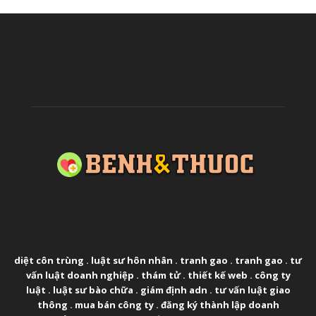
ABOUT US
diệt côn trùng
.
luật sư hôn nhân
.
tranh gao
.
tranh gao
.
tư
vấn luật doanh nghiệp
.
thám tử
.
thiết kế web
.
công ty
luật
.
luật sư bào chữa
.
giám định adn
.
tư vấn luật giao
thông
.
mua bán công ty
.
đăng ký thành lập doanh