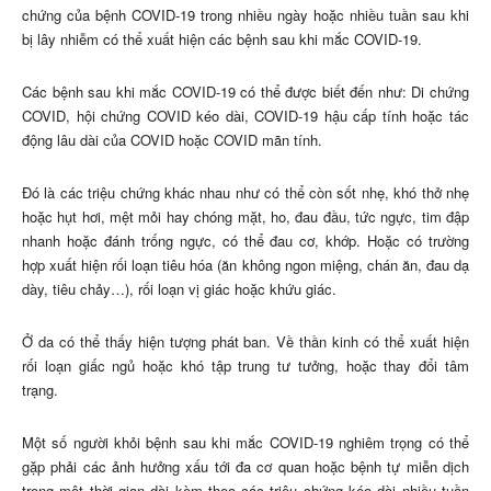
chứng của bệnh COVID-19 trong nhiều ngày hoặc nhiều tuần sau khi
bị lây nhiễm có thể xuất hiện các bệnh sau khi mắc COVID-19.
Các bệnh sau khi mắc COVID-19 có thể được biết đến như: Di chứng
COVID, hội chứng COVID kéo dài, COVID-19 hậu cấp tính hoặc tác
động lâu dài của COVID hoặc COVID mãn tính.
Đó là các triệu chứng khác nhau như có thể còn sốt nhẹ, khó thở nhẹ
hoặc hụt hơi, mệt mỏi hay chóng mặt, ho, đau đầu, tức ngực, tim đập
nhanh hoặc đánh trống ngực, có thể đau cơ, khớp. Hoặc có trường
hợp xuất hiện rối loạn tiêu hóa (ăn không ngon miệng, chán ăn, đau dạ
dày, tiêu chảy…), rối loạn vị giác hoặc khứu giác.
Ở da có thể thấy hiện tượng phát ban. Về thần kinh có thể xuất hiện
rối loạn giấc ngủ hoặc khó tập trung tư tưởng, hoặc thay đổi tâm
trạng.
Một số người khỏi bệnh sau khi mắc COVID-19 nghiêm trọng có thể
gặp phải các ảnh hưởng xấu tới đa cơ quan hoặc bệnh tự miễn dịch
trong một thời gian dài kèm theo các triệu chứng kéo dài nhiều tuần