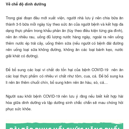
Về chế độ dinh dưỡng
Trong giai đoạn đầu mới xuất viện, người nhà lưu ý nên chia bữa ăn
thành 3-5 bữa mỗi ngày tùy theo sức ăn của người bệnh và kết hợp đa
dạng thực phẩm trong khẩu phần ăn (tùy theo điều kiện từng gia đình),
nên ăn nhiều rau, uống đủ lượng nước hàng ngày, ngoài ra nên uống
thêm nước ép trái cây, uống thêm sữa (nếu người có bệnh đái đường
nên uống loại sữa không đường, không ăn các loại bánh kẹo, nước
giải khát có đường).
Để bổ sung các loại vi chất do tổn hại của bệnh COVID-19 nên ăn
các loại thực phẩm có nhiều vi chất như tôm, cua, cá. Để bổ sung ka
li nên ăn thêm chuối chín, bổ sung kẽm nên ăn hàu, sò, cá…
Người sau khỏi bệnh COVID-19 nên lưu ý rằng nếu biết kết hợp hài
hòa giữa dinh dưỡng và tập dưỡng sinh chắc chắn sẽ mau chóng hồi
phục sức khỏe.