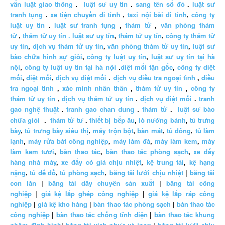
vấn luật giao thông
.
luật sư uy tín
.
sang tên sổ đỏ
.
luật sư
tranh tụng
.
xe tiện chuyến đi tỉnh
,
taxi nội bài đi tỉnh
,
công ty
luật uy tín
.
luật sư tranh tụng
,
thám tử
,
văn phòng thám
tử
,
thám tử uy tín .
luật sư uy tín
,
thám tử uy tín
,
công ty thám tử
uy tín
,
dịch vụ thám tử uy tín
,
văn phòng thám tử uy tín
,
luật sư
bào chữa hình sự giỏi
,
công ty luật uy tín
,
luật sư uy tín tại hà
nội
,
công ty luật uy tín tại hà nội
.
diệt mối tận gốc
,
công ty diệt
mối
,
diệt mối
,
dịch vụ diệt mối
.
dịch vụ điều tra ngoại tình
,
điều
tra ngoại tình
,
xác minh nhân thân
,
thám tử uy tín
,
công ty
thám tử uy tín
,
dịch vụ thám tử uy tín
.
dịch vụ diệt mối
.
tranh
gao nghệ thuật
.
tranh gao chan dung
.
thám tử
.
luật sư bào
chữa giỏi
.
thám tử tư
.
thiết bị bếp âu
,
lò nướng bánh
,
tủ trưng
bày
,
tủ trưng bày siêu thị
,
máy trộn bột
,
bàn mát
,
tủ đông
,
tủ làm
lạnh
,
máy rửa bát công nghiệp
,
máy làm đá
,
máy làm kem
,
máy
làm kem tươi
,
bàn thao tác
,
bàn thao tác phòng sạch
,
xe đẩy
hàng nhà máy
,
xe đẩy có giá chịu nhiệt
,
kệ trung tải
,
kệ hạng
nặng
,
tủ để đồ
,
tủ phòng sạch
,
băng tải lưới chịu nhiệt
|
băng tải
con lăn
|
băng tải dây chuyền sản xuất
|
băng tải công
nghiệp
|
giá kệ lắp ghép công nghiệp
|
giá kệ lắp ráp công
nghiệp
|
giá kệ kho hàng
|
bàn thao tác phòng sạch
|
bàn thao tác
công nghiệp
|
bàn thao tác chống tĩnh điện
|
bàn thao tác khung