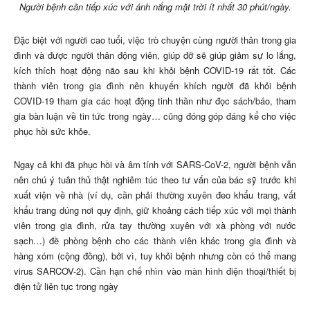
Người bệnh cần tiếp xúc với ánh nắng mặt trời ít nhất 30 phút/ngày.
Đặc biệt với người cao tuổi, việc trò chuyện cùng người thân trong gia
đình và được người thân động viên, giúp đỡ sẽ giúp giảm sự lo lắng,
kích thích hoạt động não sau khi khỏi bệnh COVID-19 rất tốt. Các
thành viên trong gia đình nên khuyến khích người đã khỏi bệnh
COVID-19 tham gia các hoạt động tinh thần như đọc sách/báo, tham
gia bàn luận về tin tức trong ngày… cũng đóng góp đáng kể cho việc
phục hồi sức khỏe.
Ngay cả khi đã phục hồi và âm tính với SARS-CoV-2, người bệnh vẫn
nên chú ý tuân thủ thật nghiêm túc theo tư vấn của bác sỹ trước khi
xuất viện về nhà (ví dụ, cần phải thường xuyên đeo khẩu trang, vất
khẩu trang dúng nơi quy định, giữ khoảng cách tiếp xúc với mọi thành
viên trong gia đình, rửa tay thường xuyên với xà phòng với nước
sạch…) đề phòng bệnh cho các thành viên khác trong gia đình và
hàng xóm (cộng đồng), bởi vì, tuy khỏi bệnh nhưng còn có thể mang
virus SARCOV-2). Cần hạn chế nhìn vào màn hình điện thoại/thiết bị
điện tử liên tục trong ngày