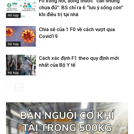
F0 xông hơi, uống thuốc “cần nhưng
chưa đủ”: BS chỉ ra 6 “lưu ý sống còn”
khi điều trị tại nhà
Hô hấp
Chia sẻ của 1 F0 về cách vượt qua
Covid19
Hô hấp
Cách xác định F1 theo quy định mới
nhất của Bộ Y tế
Hô hấp