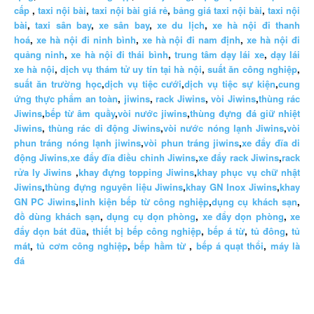
cấp
,
taxi nội bài
,
taxi nội bài giá rẻ
,
bảng giá taxi nội bài
,
taxi nội
bài
,
taxi sân bay
,
xe sân bay
,
xe du lịch
,
xe hà nội đi thanh
hoá
,
xe hà nội đi ninh bình
,
xe hà nội đi nam định
,
xe hà nội đi
quảng ninh
,
xe hà nội đi thái bình
,
trung tâm dạy lái xe
,
dạy lái
xe hà nội
,
dịch vụ thám tử uy tín tại hà nội
,
suất ăn công nghiệp
,
suất ăn trường học
,
dịch vụ tiệc cưới
,
dịch vụ tiệc sự kiện
,
cung
ứng thực phẩm an toàn
,
jiwins
,
rack Jiwins
,
vòi Jiwins
,
thùng rác
Jiwins
,
bếp từ âm quầy
,
vòi nước jiwins
,
thùng đựng đá giữ nhiệt
Jiwins
,
thùng rác di động Jiwins
,
vòi nước nóng lạnh Jiwins
,
vòi
phun tráng nóng lạnh jiwins
,
vòi phun tráng jiwins
,
xe đẩy đĩa di
động Jiwins,
xe đẩy đĩa điều chỉnh Jiwins
,
xe đẩy rack Jiwins
,
rack
rửa ly Jiwins
,
khay đựng topping Jiwins
,
khay phục vụ chữ nhật
Jiwins
,
thùng đựng nguyên liệu Jiwins
,
khay GN Inox Jiwins
,
khay
GN PC Jiwins
,
linh kiện bếp từ công nghiệp
,
dụng cụ khách sạn
,
đồ dùng khách sạn
,
dụng cụ dọn phòng
,
xe đẩy dọn phòng
,
xe
đẩy dọn bát đũa
,
thiết bị bếp công nghiệp
,
bếp á từ
,
tủ đông
,
tủ
mát
,
tủ cơm công nghiệp
,
bếp hầm từ
,
bếp á quạt thổi
,
máy là
đá