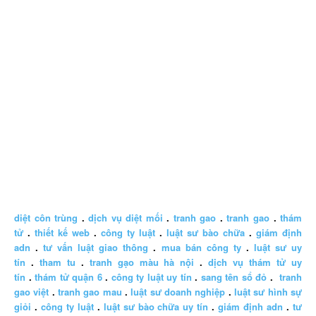
diệt côn trùng
.
dịch vụ diệt mối
.
tranh gao
.
tranh gao
.
thám
tử
.
thiết kế web
.
công ty luật
.
luật sư bào chữa
.
giám định
adn
.
tư vấn luật giao thông
.
mua bán công ty
.
luật sư uy
tín
.
tham tu
.
tranh gạo màu hà nội
.
dịch vụ thám tử uy
tín
.
thám tử quận 6
.
công ty luật uy tín
.
sang tên sổ đỏ
.
tranh
gao việt
.
tranh gao mau
.
luật sư doanh nghiệp
.
luật sư hình sự
giỏi
.
công ty luật
.
luật sư bào chữa uy tín
.
giám định adn
.
tư