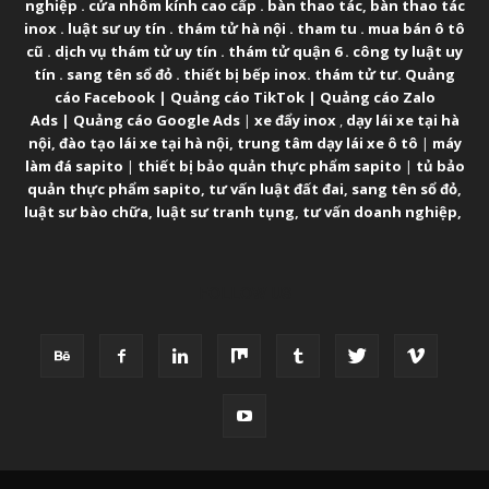
nghiệp
.
cửa nhôm kính cao cấp
.
bàn thao tác
,
bàn thao tác
inox
.
luật sư uy tín
.
thám tử hà nội
.
tham tu
.
mua bán ô tô
cũ
.
dịch vụ thám tử uy tín
.
thám tử quận 6
.
công ty luật uy
tín
.
sang tên sổ đỏ
.
thiết bị bếp inox
.
thám tử tư
.
Quảng
cáo Facebook
|
Quảng cáo TikTok
|
Quảng cáo Zalo
Ads
|
Quảng cáo Google Ads
|
xe đẩy inox
,
dạy lái xe tại hà
nội
,
đào tạo lái xe tại hà nội
,
trung tâm dạy lái xe ô tô
|
máy
làm đá sapito
|
thiết bị bảo quản thực phẩm sapito
|
tủ bảo
quản thực phẩm sapito
,
tư vấn luật đất đai
,
sang tên sổ đỏ
,
luật sư bào chữa
,
luật sư tranh tụng
,
tư vấn doanh nghiệp
,
FOLLOW US