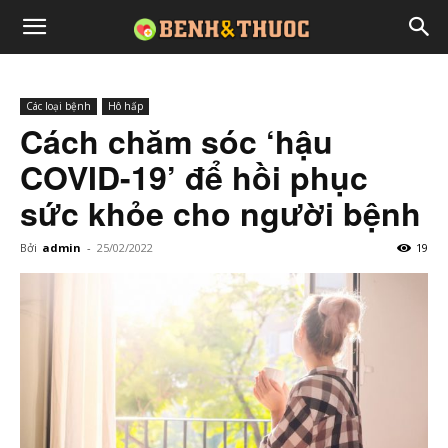
Các loại bệnh
Hô hấp
Cách chăm sóc ‘hậu
COVID-19’ để hồi phục
sức khỏe cho người bệnh
Bởi
admin
-
25/02/2022
19