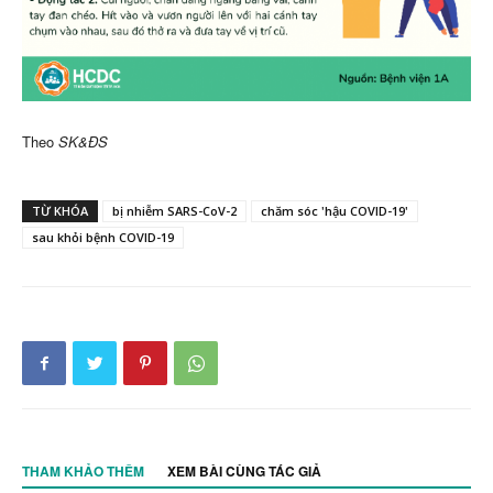
Theo
SK&ĐS
TỪ KHÓA
bị nhiễm SARS-CoV-2
chăm sóc 'hậu COVID-19'
sau khỏi bệnh COVID-19
THAM KHẢO THÊM
XEM BÀI CÙNG TÁC GIẢ