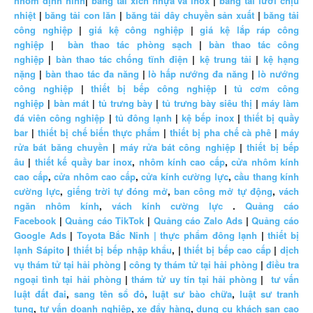
nhôm định hình
|
băng tải xích nhựa và inox
|
băng tải lưới chịu
nhiệt
|
băng tải con lăn
|
băng tải dây chuyền sản xuất
|
băng tải
công nghiệp
|
giá kệ công nghiệp
|
giá kệ lắp ráp công
nghiệp
|
bàn thao tác phòng sạch
|
bàn thao tác công
nghiệp
|
bàn thao tác chống tĩnh điện
|
kệ trung tải
|
kệ hạng
nặng
|
bàn thao tác đa năng
|
lò hấp nướng đa năng
|
lò nướng
công nghiệp
|
thiết bị bếp công nghiệp
|
tủ cơm công
nghiệp
|
bàn mát
|
tủ trưng bày
|
tủ trưng bày siêu thị
|
máy làm
đá viên công nghiệp
|
tủ đông lạnh
|
kệ bếp inox
|
thiết bị quầy
bar
|
thiết bị chế biến thực phẩm
|
thiết bị pha chế cà phê
|
máy
rửa bát băng chuyền
|
máy rửa bát công nghiệp
|
thiết bị bếp
âu
|
thiết kế quầy bar inox
,
nhôm kính cao cấp
,
cửa nhôm kính
cao cấp
,
cửa nhôm cao cấp
,
cửa kính cường lực
,
cầu thang kính
cường lực
,
giếng trời tự đóng mở
,
ban công mở tự động
,
vách
ngăn nhôm kính
,
vách kính cường lực
.
Quảng cáo
Facebook
|
Quảng cáo TikTok
|
Quảng cáo Zalo Ads
|
Quảng cáo
Google Ads
|
Toyota Bắc Ninh |
thực phẩm đông lạnh
|
thiết bị
lạnh Sápito
|
thiết bị bếp nhập khẩu
, |
thiết bị bếp cao cấp
|
dịch
vụ thám tử tại hải phòng
|
công ty thám tử tại hải phòng
|
điều tra
ngoại tình tại hải phòng
|
thám tử uy tín tại hải phòng
|
tư vấn
luật đất đai
,
sang tên sổ đỏ
,
luật sư bào chữa
,
luật sư tranh
tụng
,
tư vấn doanh nghiệp
,
xe đẩy hàng
,
dụng cụ khách sạn cao