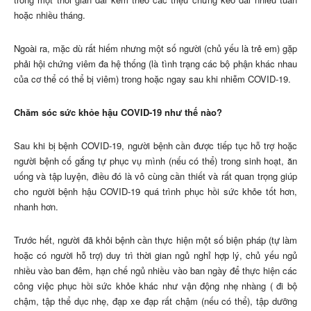
hoặc nhiều tháng.
Ngoài ra, mặc dù rất hiếm nhưng một số người (chủ yếu là trẻ em) gặp
phải hội chứng viêm đa hệ thống (là tình trạng các bộ phận khác nhau
của cơ thể có thể bị viêm) trong hoặc ngay sau khi nhiễm COVID-19.
Chăm sóc sức khỏe hậu COVID-19 như thế nào?
Sau khi bị bệnh COVID-19, người bệnh cần được tiếp tục hỗ trợ hoặc
người bệnh cố gắng tự phục vụ mình (nếu có thể) trong sinh hoạt, ăn
uống và tập luyện, điều đó là vô cùng cần thiết và rất quan trọng giúp
cho người bệnh hậu COVID-19 quá trình phục hồi sức khỏe tốt hơn,
nhanh hơn.
Trước hết, người đã khỏi bệnh cần thực hiện một số biện pháp (tự làm
hoặc có người hỗ trợ) duy trì thời gian ngủ nghỉ hợp lý, chủ yếu ngủ
nhiều vào ban đêm, hạn chế ngủ nhiều vào ban ngày để thực hiện các
công việc phục hồi sức khỏe khác như vận động nhẹ nhàng ( đi bộ
chậm, tập thể dục nhẹ, đạp xe đạp rất chậm (nếu có thể), tập dưỡng