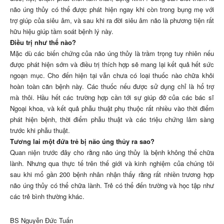
não úng thủy có thể được phát hiện ngay khi còn trong bụng mẹ với
trợ giúp của siêu âm, và sau khi ra đời siêu âm não là phương tiện rất
hữu hiệu giúp tầm soát bệnh lý này.
Điều trị như thế nào?
Mặc dù các biến chứng của não úng thủy là trầm trọng tuy nhiên nếu
được phát hiện sớm và điều trị thích hợp sẽ mang lại kết quả hết sức
ngoạn mục. Cho đến hiện tại vẫn chưa có loại thuốc nào chữa khỏi
hoàn toàn căn bệnh này. Các thuốc nếu được sử dụng chỉ là hổ trợ
mà thôi. Hầu hết các trường hợp cần tới sự giúp đở của các bác sĩ
Ngoại khoa, và kết quả phẫu thuật phụ thuộc rất nhiều vào thời điểm
phát hiện bệnh, thời điểm phẫu thuật và các triệu chứng lâm sàng
trước khi phẫu thuật.
Tương lai một đứa trẻ bị não úng thủy ra sao?
Quan niện trước đây cho rằng não úng thủy là bệnh không thể chữa
lành. Nhưng qua thực tế trên thế giới và kinh nghiệm của chúng tôi
sau khi mổ gần 200 bệnh nhân nhận thấy rằng rất nhiền trương hợp
não úng thủy có thể chữa lành. Trẻ có thể đến trường và học tập như
các trẻ bình thường khác.
BS Nguyễn Đức Tuấn