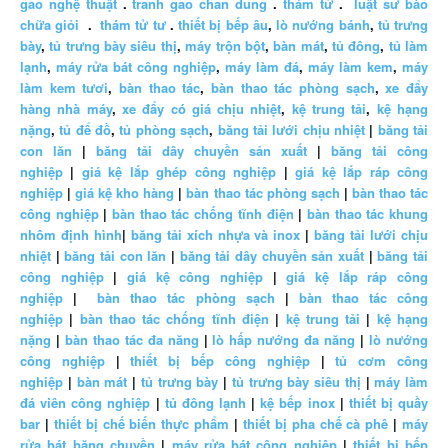
gao nghệ thuật
.
tranh gao chan dung
.
thám tử
.
luật sư bào
chữa giỏi
.
thám tử tư
.
thiết bị bếp âu
,
lò nướng bánh
,
tủ trưng
bày
,
tủ trưng bày siêu thị
,
máy trộn bột
,
bàn mát
,
tủ đông
,
tủ làm
lạnh
,
máy rửa bát công nghiệp
,
máy làm đá
,
máy làm kem
,
máy
làm kem tươi
,
bàn thao tác
,
bàn thao tác phòng sạch
,
xe đẩy
hàng nhà máy
,
xe đẩy có giá chịu nhiệt
,
kệ trung tải
,
kệ hạng
nặng
,
tủ để đồ
,
tủ phòng sạch
,
băng tải lưới chịu nhiệt
|
băng tải
con lăn
|
băng tải dây chuyền sản xuất
|
băng tải công
nghiệp
|
giá kệ lắp ghép công nghiệp
|
giá kệ lắp ráp công
nghiệp
|
giá kệ kho hàng
|
bàn thao tác phòng sạch
|
bàn thao tác
công nghiệp
|
bàn thao tác chống tĩnh điện
|
bàn thao tác khung
nhôm định hình
|
băng tải xích nhựa và inox
|
băng tải lưới chịu
nhiệt
|
băng tải con lăn
|
băng tải dây chuyền sản xuất
|
băng tải
công nghiệp
|
giá kệ công nghiệp
|
giá kệ lắp ráp công
nghiệp
|
bàn thao tác phòng sạch
|
bàn thao tác công
nghiệp
|
bàn thao tác chống tĩnh điện
|
kệ trung tải
|
kệ hạng
nặng
|
bàn thao tác đa năng
|
lò hấp nướng đa năng
|
lò nướng
công nghiệp
|
thiết bị bếp công nghiệp
|
tủ cơm công
nghiệp
|
bàn mát
|
tủ trưng bày
|
tủ trưng bày siêu thị
|
máy làm
đá viên công nghiệp
|
tủ đông lạnh
|
kệ bếp inox
|
thiết bị quầy
bar
|
thiết bị chế biến thực phẩm
|
thiết bị pha chế cà phê
|
máy
rửa bát băng chuyền
|
máy rửa bát công nghiệp
|
thiết bị bếp