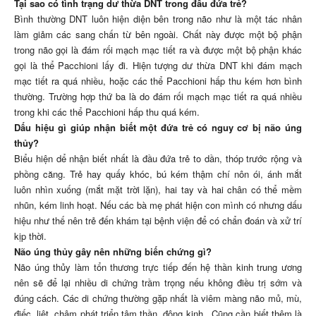
Tại sao có tình trạng dư thừa DNT trong đầu đứa trẻ?
Bình thường DNT luôn hiện diện bên trong não như là một tác nhân
làm giảm các sang chấn từ bên ngoài. Chất này được một bộ phận
trong não gọi là đám rối mạch mạc tiết ra và được một bộ phận khác
gọi là thể Pacchioni lấy đi. Hiện tượng dư thừa DNT khi đám mạch
mạc tiết ra quá nhiều, hoặc các thể Pacchioni hấp thu kém hơn bình
thường. Trường hợp thứ ba là do đám rối mạch mạc tiết ra quá nhiều
trong khi các thể Pacchioni hấp thu quá kém.
Dấu hiệu gì giúp nhận biết một đứa trẻ có nguy cơ bị não úng
thủy?
Biểu hiện dể nhận biết nhất là đầu đứa trẻ to dần, thóp trước rộng và
phồng căng. Trẻ hay quấy khóc, bú kém thậm chí nôn ói, ánh mắt
luôn nhìn xuống (mắt mặt trời lặn), hai tay và hai chân có thể mềm
nhũn, kém linh hoạt. Nếu các bà mẹ phát hiện con mình có nhưng dấu
hiệu như thế nên trẻ đến khám tại bệnh viện để có chẩn đoán và xử trí
kịp thời.
Não úng thủy gây nên những biến chứng gì?
Não úng thủy làm tổn thương trực tiếp đến hệ thần kinh trung ương
nên sẽ để lại nhiều di chứng trầm trọng nếu không điều trị sớm và
đúng cách. Các di chứng thường gặp nhất là viêm màng não mủ, mù,
điếc, liệt, chậm phát triển tâm thần, động kinh . Cũng cần biết thêm là