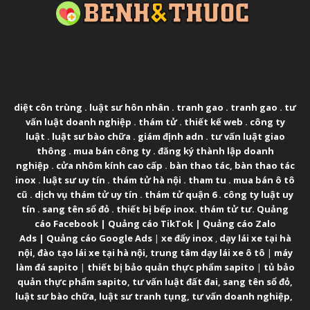
ABOUT US
diệt côn trùng
.
luật sư hôn nhân
.
tranh gao
.
tranh gao
.
tư
vấn luật doanh nghiệp
.
thám tử
.
thiết kế web
.
công ty
luật
.
luật sư bào chữa
.
giám định adn
.
tư vấn luật giao
thông
.
mua bán công ty
.
đăng ký thành lập doanh
nghiệp
.
cửa nhôm kính cao cấp
.
bàn thao tác
,
bàn thao tác
inox
.
luật sư uy tín
.
thám tử hà nội
.
tham tu
.
mua bán ô tô
cũ
.
dịch vụ thám tử uy tín
.
thám tử quận 6
.
công ty luật uy
tín
.
sang tên sổ đỏ
.
thiết bị bếp inox
.
thám tử tư
.
Quảng
cáo Facebook
|
Quảng cáo TikTok
|
Quảng cáo Zalo
Ads
|
Quảng cáo Google Ads
|
xe đẩy inox
,
dạy lái xe tại hà
nội
,
đào tạo lái xe tại hà nội
,
trung tâm dạy lái xe ô tô
|
máy
làm đá sapito
|
thiết bị bảo quản thực phẩm sapito
|
tủ bảo
quản thực phẩm sapito
,
tư vấn luật đất đai
,
sang tên sổ đỏ
,
luật sư bào chữa
,
luật sư tranh tụng
,
tư vấn doanh nghiệp
,