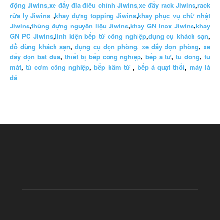
động Jiwins,
xe đẩy đĩa điều chỉnh Jiwins
,
xe đẩy rack Jiwins
,
rack
rửa ly Jiwins
,
khay đựng topping Jiwins
,
khay phục vụ chữ nhật
Jiwins
,
thùng đựng nguyên liệu Jiwins
,
khay GN Inox Jiwins
,
khay
GN PC Jiwins
,
linh kiện bếp từ công nghiệp
,
dụng cụ khách sạn
,
đồ dùng khách sạn
,
dụng cụ dọn phòng
,
xe đẩy dọn phòng
,
xe
đẩy dọn bát đũa
,
thiết bị bếp công nghiệp
,
bếp á từ
,
tủ đông
,
tủ
mát
,
tủ cơm công nghiệp
,
bếp hầm từ
,
bếp á quạt thổi
,
máy là
đá