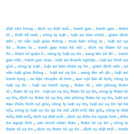
diệt côn trùng
.
dịch vụ diệt mối
.
tranh gao
.
tranh gao
.
thám
tử
.
thiết kế web
.
công ty luật
.
luật sư bào chữa
.
giám định
adn
.
tư vấn luật giao thông
.
mua bán công ty
.
luật sư uy
tín
.
tham tu
.
tranh gạo màu hà nội
.
dịch vụ thám tử uy
tín
.
thám tử quận 6
.
công ty luật uy tín
.
sang tên sổ đỏ
.
tranh
gao việt
.
tranh gao mau
.
luật sư doanh nghiệp
.
luật sư hình sự
giỏi
.
công ty luật
.
luật sư bào chữa uy tín
.
giám định adn
.
tư
vấn luật giao thông
.
luật sư uy tín
.
sang tên sổ đỏ
.
luật sư
tranh tụng
.
xe tiện chuyến đi tỉnh
,
taxi nội bài đi tỉnh
,
công ty
luật uy tín
.
luật sư tranh tụng
,
thám tử
,
văn phòng thám
tử
,
thám tử uy tín .
luật sư uy tín
,
thám tử uy tín
,
công ty thám tử
uy tín
,
dịch vụ thám tử uy tín
,
văn phòng thám tử uy tín
,
luật sư
bào chữa hình sự giỏi
,
công ty luật uy tín
,
luật sư uy tín tại hà
nội
,
công ty luật uy tín tại hà nội
.
diệt mối tận gốc
,
công ty diệt
mối
,
diệt mối
,
dịch vụ diệt mối
.
dịch vụ điều tra ngoại tình
,
điều
tra ngoại tình
,
xác minh nhân thân
,
thám tử uy tín
,
công ty
thám tử uy tín
,
dịch vụ thám tử uy tín
.
dịch vụ diệt mối
.
tranh