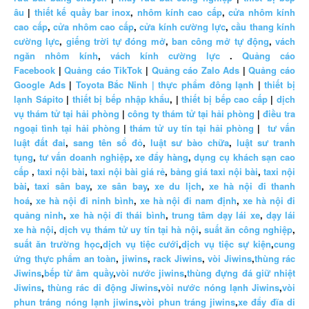
âu
|
thiết kế quầy bar inox
,
nhôm kính cao cấp
,
cửa nhôm kính
cao cấp
,
cửa nhôm cao cấp
,
cửa kính cường lực
,
cầu thang kính
cường lực
,
giếng trời tự đóng mở
,
ban công mở tự động
,
vách
ngăn nhôm kính
,
vách kính cường lực
.
Quảng cáo
Facebook
|
Quảng cáo TikTok
|
Quảng cáo Zalo Ads
|
Quảng cáo
Google Ads
|
Toyota Bắc Ninh |
thực phẩm đông lạnh
|
thiết bị
lạnh Sápito
|
thiết bị bếp nhập khẩu
, |
thiết bị bếp cao cấp
|
dịch
vụ thám tử tại hải phòng
|
công ty thám tử tại hải phòng
|
điều tra
ngoại tình tại hải phòng
|
thám tử uy tín tại hải phòng
|
tư vấn
luật đất đai
,
sang tên sổ đỏ
,
luật sư bào chữa
,
luật sư tranh
tụng
,
tư vấn doanh nghiệp
,
xe đẩy hàng
,
dụng cụ khách sạn cao
cấp
,
taxi nội bài
,
taxi nội bài giá rẻ
,
bảng giá taxi nội bài
,
taxi nội
bài
,
taxi sân bay
,
xe sân bay
,
xe du lịch
,
xe hà nội đi thanh
hoá
,
xe hà nội đi ninh bình
,
xe hà nội đi nam định
,
xe hà nội đi
quảng ninh
,
xe hà nội đi thái bình
,
trung tâm dạy lái xe
,
dạy lái
xe hà nội
,
dịch vụ thám tử uy tín tại hà nội
,
suất ăn công nghiệp
,
suất ăn trường học
,
dịch vụ tiệc cưới
,
dịch vụ tiệc sự kiện
,
cung
ứng thực phẩm an toàn
,
jiwins
,
rack Jiwins
,
vòi Jiwins
,
thùng rác
Jiwins
,
bếp từ âm quầy
,
vòi nước jiwins
,
thùng đựng đá giữ nhiệt
Jiwins
,
thùng rác di động Jiwins
,
vòi nước nóng lạnh Jiwins
,
vòi
phun tráng nóng lạnh jiwins
,
vòi phun tráng jiwins
,
xe đẩy đĩa di