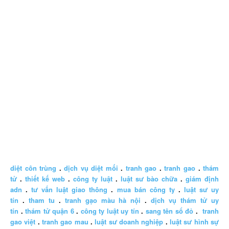
diệt côn trùng
.
dịch vụ diệt mối
.
tranh gao
.
tranh gao
.
thám
tử
.
thiết kế web
.
công ty luật
.
luật sư bào chữa
.
giám định
adn
.
tư vấn luật giao thông
.
mua bán công ty
.
luật sư uy
tín
.
tham tu
.
tranh gạo màu hà nội
.
dịch vụ thám tử uy
tín
.
thám tử quận 6
.
công ty luật uy tín
.
sang tên sổ đỏ
.
tranh
gao việt
.
tranh gao mau
.
luật sư doanh nghiệp
.
luật sư hình sự