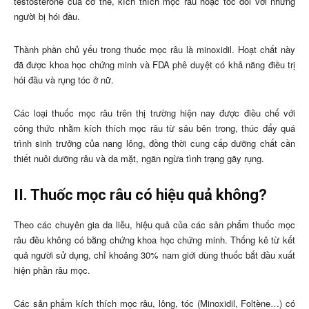
testosterone của cơ thể, kích thích mọc râu hoặc tóc đối với những
người bị hói đầu.
Thành phần chủ yếu trong thuốc mọc râu là minoxidil. Hoạt chất này
đã được khoa học chứng minh và FDA phê duyệt có khả năng điều trị
hói đầu và rụng tóc ở nữ.
Các loại thuốc mọc râu trên thị trường hiện nay được điều chế với
công thức nhằm kích thích mọc râu từ sâu bên trong, thúc đẩy quá
trình sinh trưởng của nang lông, đồng thời cung cấp dưỡng chất cần
thiết nuôi dưỡng râu và da mặt, ngăn ngừa tình trạng gãy rụng.
II. Thuốc mọc râu có hiệu quả không?
Theo các chuyên gia da liễu, hiệu quả của các sản phẩm thuốc mọc
râu đều không có bằng chứng khoa học chứng minh. Thống kê từ kết
quả người sử dụng, chỉ khoảng 30% nam giới dùng thuốc bắt đầu xuất
hiện phần râu mọc.
Các sản phẩm kích thích mọc râu, lông, tóc (Minoxidil, Foltène…) có