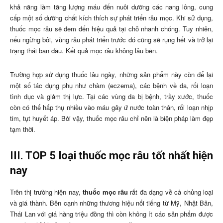
khả năng làm tăng lượng máu đến nuôi dưỡng các nang lông, cung
cấp một số dưỡng chất kích thích sự phát triển râu mọc. Khi sử dụng,
thuốc mọc râu sẽ đem đến hiệu quả tại chỗ nhanh chóng. Tuy nhiên,
nếu ngừng bôi, vùng râu phát triển trước đó cũng sẽ rụng hết và trở lại
trạng thái ban đầu. Kết quả mọc râu không lâu bền.
Trường hợp sử dụng thuốc lâu ngày, những sản phẩm này còn để lại
một số tác dụng phụ như chàm (eczema), các bệnh về da, rối loạn
tình dục và giảm thị lực. Tại các vùng da bị bệnh, trầy xước, thuốc
còn có thể hấp thụ nhiều vào máu gây ứ nước toàn thân, rối loạn nhịp
tim, tụt huyết áp. Bởi vậy, thuốc mọc râu chỉ nên là biện pháp làm đẹp
tạm thời.
III. TOP 5 loại thuốc mọc râu tốt nhất hiện
nay
Trên thị trường hiện nay,
thuốc mọc râu
rất đa dạng về cả chủng loại
và giá thành. Bên cạnh những thương hiệu nổi tiếng từ Mỹ, Nhật Bản,
Thái Lan với giá hàng triệu đồng thì còn không ít các sản phẩm được