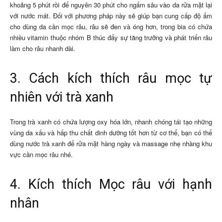
khoảng 5 phút rồi để nguyên 30 phút cho ngấm sâu vào da rửa mặt lại
với nước mát. Đối với phương pháp này sẽ giúp bạn cung cấp độ ẩm
cho dùng da cần mọc râu, râu sẽ đen và óng hơn, trong bia có chứa
nhiều vitamin thuộc nhóm B thúc đẩy sự tăng trưởng và phát triển râu
làm cho râu nhanh dài.
3. Cách kích thích râu mọc tự
nhiên với trà xanh
Trong trà xanh có chứa lượng oxy hóa lớn, nhanh chóng tái tạo những
vùng da xấu và hấp thu chất dinh dưỡng tốt hơn từ cơ thể, bạn có thể
dùng nước trà xanh để rửa mặt hàng ngày và massage nhẹ nhàng khu
vực cần mọc râu nhé.
4. Kích thích Mọc râu với hạnh
nhân