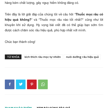
hàng kém chất lượng, gây nguy hiểm không đáng có.
Trên đây là lời giải đáp của chúng tôi về câu hỏi “
Thuốc mọc râu có
hiệu quả không?
” và “Thuốc mọc râu nào tốt nhất?” cũng như lời
khuyên khi sử dụng. Hy vọng bài viết đã có thể giúp bạn sớm tìm
được cách chăm sóc râu hiệu quả, phù hợp nhất với mình.
Chúc bạn thành công!
TỪ KHÓA
kích thích râu mọc tự nhiên
nuôi dưỡng râu hiệu quả
THAM KHẢO THÊM
XEM BÀI CÙNG TÁC GIẢ